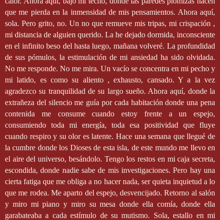
calor. Ahora aquí, bajo mi techo, donde las paredes plomizas hacen
que me pierda en la inmensidad de mis pensamientos. Ahora aquí,
sola. Pero grito, no. Un no que remueve mis tripas, mi crispación ,
mi distancia de alguien querido. La he dejado dormida, inconsciente
en el infinito beso del hasta luego, mañana volveré. La profundidad
de sus pómulos, la estimulación de mi ansiedad ha sido olvidada.
No me responde. No me mira. Un vacío se concentra en mi pecho y
mi latido, es como su aliento , exhausto, cansado. Y a la vez
agradezco su tranquilidad de su largo sueño. Ahora aquí, donde la
extrañeza del silencio me guía por cada habitación donde una pena
contenida me consume cuando estoy frente a un espejo,
consumiendo toda mi energía, toda esa positividad que fluye
cuando respiro y su olor es latente. Hace una semana que llegué de
la cumbre donde los Dioses de esta isla, de este mundo me llevo en
el aire del universo, besándolo. Tengo los restos en mi caja secreta,
escondida, donde nadie sabe de mis investigaciones. Pero hay una
cierta fatiga que me obliga a no hacer nada, ser quieta inquietud a lo
que me rodea. Me aparto del espejo, desvencijado. Retorno al salón
y miro mi piano y miro su mesa donde ella comía, donde ella
garabateaba a cada estímulo de su mutismo. Sola, estallo en mi