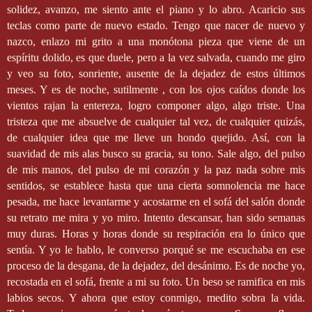
solidez, avanzo, me siento ante el piano y lo abro. Acaricio sus
teclas como parte de nuevo estado. Tengo que nacer de nuevo y
nazco, enlazo mi grito a una monótona pieza que viene de un
espíritu dolido, es que duele, pero a la vez salvada, cuando me giro
y veo su foto, sonriente, ausente de la dejadez de estos últimos
meses. Y es de noche, sutilmente , con los ojos caídos donde los
vientos rajan la entereza, logro componer algo, algo triste. Una
tristeza que me absuelve de cualquier tal vez, de cualquier quizás,
de cualquier idea que me lleve un hondo quejido. Así, con la
suavidad de mis alas busco su gracia, su tono. Sale algo, del pulso
de mis manos, del pulso de mi corazón y la paz nada sobre mis
sentidos, se establece hasta que una cierta somnolencia me hace
pesada, me hace levantarme y acostarme en el sofá del salón donde
su retrato me mira y yo miro. Intento descansar, han sido semanas
muy duras. Horas y horas donde su respiración era lo único que
sentía. Y yo le hablo, le converso porqué se me escuchaba en ese
proceso de la desgana, de la dejadez, del desánimo. Es de noche yo,
recostada en el sofá, frente a mi su foto. Un beso se ramifica en mis
labios secos. Y ahora que estoy conmigo, medito sobra la vida.