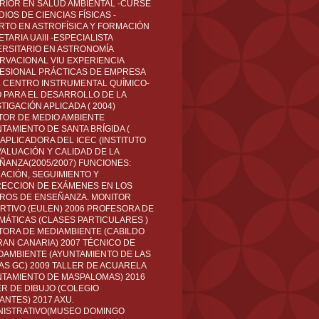
RIOR EN SALUD AMBIENTAL -CURSÉ
IOS DE CIENCIAS FÍSICAS -
RTO EN ASTROFÍSICA Y FORMACIÓN
TARIA UAIII -ESPECIALISTA
ERSITARIO EN ASTRONOMÍA
RVACIONAL VIU EXPERIENCIA
ESIONAL PRÁCTICAS DE EMPRESA
L CENTRO INSTRUMENTAL QUÍMICO-
O PARA EL DESARROLLO DE LA
TIGACIÓN APLICADA ( 2004)
TOR DE MEDIO AMBIENTE
TAMIENTO DE SANTA BRÍGIDA (
 APLICADORA DEL ICEC (INSTITUTO
VALUACIÓN Y CALIDAD DE LA
ÑANZA(2005/2007) FUNCIONES:
CACIÓN, SEGUIMIENTO Y
ECCION DE EXÁMENES EN LOS
ROS DE ENSEÑANZA. MONITOR
RTIVO (EULEN) 2006 PROFESORA DE
MÁTICAS (CLASES PARTICULARES )
TORA DE MEDIAMBIENTE (CABILDO
RAN CANARIA) 2007 TÉCNICO DE
OAMBIENTE (AYUNTAMIENTO DE LAS
AS GC) 2009 TALLER DE ACUARELA
NTAMIENTO DE MASPALOMAS) 2016
ER DE DIBUJO (COLEGIO
ANTES) 2017 AXU.
NISTRATIVO(MUSEO DOMINGO