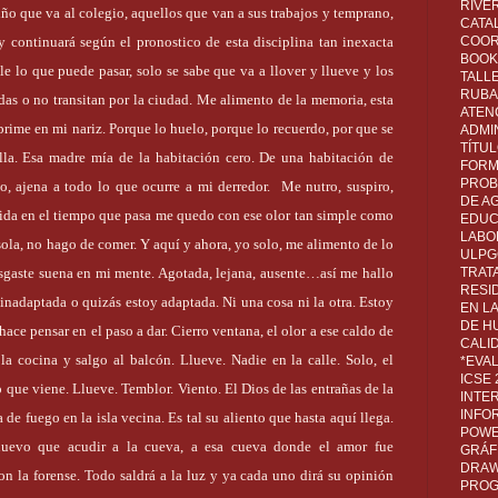
RIVER
iño que va al colegio, aquellos que van a sus trabajos y temprano,
CATA
COOR
 y continuará según el pronostico de esta disciplina tan inexacta
BOOK 
e lo que puede pasar, solo se sabe que va a llover y llueve y los
TALL
RUBA
idas o no transitan por la ciudad. Me alimento de la memoria, esta
ATEN
rime en mi nariz. Porque lo huelo, porque lo recuerdo, por que se
ADMI
TÍTU
 ella. Esa madre mía de la habitación cero. De una habitación de
FORM
PROB
o, ajena a todo lo que ocurre a mi derredor.
Me nutro, suspiro,
DE A
nida en el tiempo que pasa me quedo con ese olor tan simple como
EDUC
LABO
sola, no hago de comer. Y aquí y ahora, yo solo, me alimento de lo
ULPG
TRAT
esgaste suena en mi mente. Agotada, lejana, ausente…así me hallo
RESI
inadaptada o quizás estoy adaptada. Ni una cosa ni la otra. Estoy
EN L
DE H
ace pensar en el paso a dar. Cierro ventana, el olor a ese caldo de
CALI
a cocina y salgo al balcón. Llueve. Nadie en la calle. Solo, el
*EVA
ICSE
que viene. Llueve. Temblor. Viento. El Dios de las entrañas de la
INTE
INFO
 de fuego en la isla vecina. Es tal su aliento que hasta aquí llega.
POWE
nuevo que acudir a la cueva, a esa cueva donde el amor fue
GRÁF
DRAW,
on la forense. Todo saldrá a la luz y ya cada uno dirá su opinión
PROG