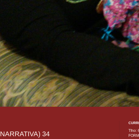
CURR
Tfno:
NARRATIVA) 34
FORM