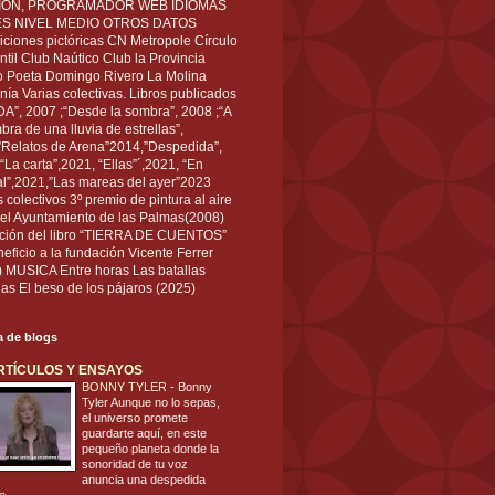
IÓN, PROGRAMADOR WEB IDIOMAS
ÉS NIVEL MEDIO OTROS DATOS
ciones pictóricas CN Metropole Círculo
til Club Naútico Club la Provincia
 Poeta Domingo Rivero La Molina
nía Varias colectivas. Libros publicados
A”, 2007 ;“Desde la sombra”, 2008 ;“A
bra de una lluvia de estrellas”,
”Relatos de Arena”2014,”Despedida”,
“La carta”,2021, “Ellas”´,2021, “En
al”,2021,”Las mareas del ayer”2023
s colectivos 3º premio de pintura al aire
del Ayuntamiento de las Palmas(2008)
ración del libro “TIERRA DE CUENTOS”
eficio a la fundación Vicente Ferrer
) MUSICA Entre horas Las batallas
as El beso de los pájaros (2025)
ta de blogs
RTÍCULOS Y ENSAYOS
BONNY TYLER
-
Bonny
Tyler Aunque no lo sepas,
el universo promete
guardarte aquí, en este
pequeño planeta donde la
sonoridad de tu voz
anuncia una despedida