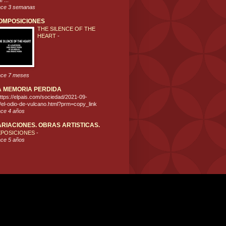
 ...
ce 3 semanas
OMPOSICIONES
THE SILENCE OF THE
HEART
-
ce 7 meses
A MEMORIA PERDIDA
ttps://elpais.com/sociedad/2021-09-
/el-odio-de-vulcano.html?prm=copy_link
ce 4 años
ARIACIONES. OBRAS ARTISTICAS.
XPOSICIONES
-
ce 5 años