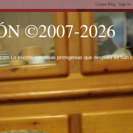
N ©2007-2026
com Lo escrito son ideas primigenias que después se han cor