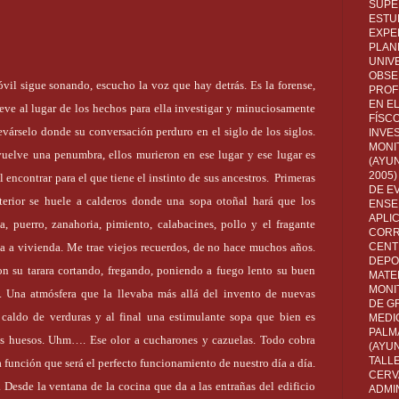
SUPE
ESTUD
EXPE
PLANE
UNIV
OBSE
il sigue sonando, escucho la voz que hay detrás. Es la forense,
PROF
EN E
lleve al lugar de los hechos para ella investigar y minuciosamente
FÍSC
levárselo donde su conversación perduro en el siglo de los siglos.
INVES
MONI
vuelve una penumbra, ellos murieron en ese lugar y ese lugar es
(AYUN
2005)
l encontrar para el que tiene el instinto de sus ancestros.
Primeras
DE E
terior se huele a calderos donde una sopa otoñal hará que los
ENSE
APLI
, puerro, zanahoria, pimiento, calabacines, pollo y el fragante
CORR
CENT
a a vivienda. Me trae viejos recuerdos, de no hace muchos años.
DEPO
con su tarara cortando, fregando, poniendo a fuego lento su buen
MATE
MONI
. Una atmósfera que la llevaba más allá del invento de nuevas
DE G
 caldo de verduras y al final una estimulante sopa que bien es
MEDI
PALM
los huesos. Uhm…. Ese olor a cucharones y cazuelas. Todo cobra
(AYU
TALL
función que será el perfecto funcionamiento de nuestro día a día.
CERV
 Desde la ventana de la cocina que da a las entrañas del edificio
ADMI