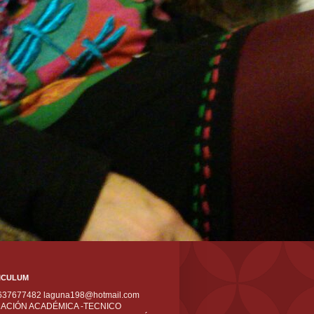
ICULUM
 637677482 laguna198@hotmail.com
ACIÓN ACADÉMICA -TECNICO