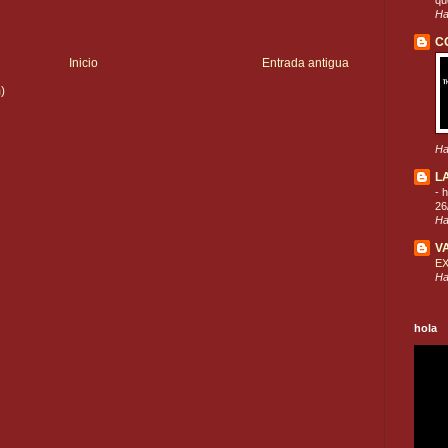
que
Ha
C
Inicio
Entrada antigua
)
Ha
L
-
h
26
Ha
V
E
Ha
hola