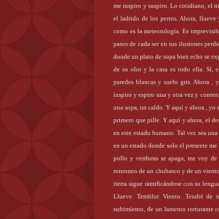
me inspiro y suspiro. Lo cotidiano, el n
el ladrido de los perros. Ahora, llueve
como es la meteorología. Es imprevisibl
pasos de cada ser en sus ilusiones perd
donde un plato de sopa bien echo se exp
de su olor y la casa es todo ella. Sí,
paredes blancas y suelo gris. Ahora , y
inspiro y espiro una y otra vez y conte
una sopa, un caldo. Y aquí y ahora , yo 
primero que pille. Y aquí y ahora, el d
en este estado humano. Tal vez sea una 
en un estado donde solo el presente me h
pollo y verduras se apaga, me voy de l
ronroneo de un chubasco y de un viento 
tierra sigue ramificándose con su lengua
Llueve. Temblor. Viento. Tendré de 
sufrimiento, de un lamento torturante c