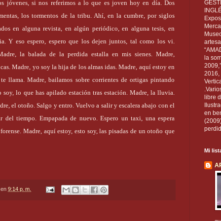
GEST
s jóvenes, si nos referimos a lo que es joven hoy en día. Dos
INGL
mentas, los tormentos de la tribu. Ahí, en la cumbre, por siglos
Exposi
Mercan
os en alguna revista, en algún periódico, en alguna tesis, en
Museo
ia. Y eso espero, espero que los dejen juntos, tal como los vi.
artesa
“AMAD
adre, la balada de la perdida estalla en mis sienes. Madre,
la som
2009,
ncas. Madre, yo soy la hija de los almas idas. Madre, aquí estoy en
2016, 
 te llama. Madre, bailamos sobre corrientes de ortigas pintando
Vertic
.Vario
 soy, lo que has apilado estación tras estación. Madre, la lluvia.
libre 
Ilust
re, el otoño. Salgo y entro. Vuelvo a salir y escalera abajo con el
en ben
sar del tiempo. Empapada de nuevo. Espero un taxi, una espera
(2009
perdid
forense. Madre, aquí estoy, esto soy, las pisadas de un otoño que
Mi lis
A
en
9:14 p. m.