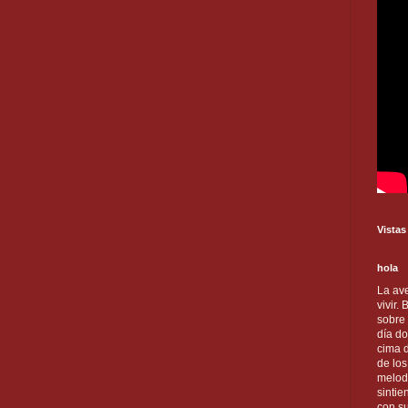
Vistas
hola
La ave
vivir.
sobre
día do
cima d
de lo
melod
sintie
con s