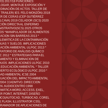
O) 2017/18 FUNCIONES:
LOGAR, MONTAJE EXPOSICIÓN Y
DINACIÓN DE ACTOS. TALLER DE
TRAILER( IES. FELO MONZÓN) 2018
ER DE CERAS (CEP GUTIÉRREZ
LCAVA) 2019 CELADOR (SCS) 2020
CIÓN DIRECTA AL ENFERMO
NISTRATIVO(SCS) 2025 OTROS
LOS *MANIPULADOR DE ALIMENTOS
ACION SIN BARREAS 2013 *
LEMÁTICA DE LA CONTAMINACIÓN
GUAS Y SUELOS. IMPLICACIONES
ACIÓN AMBIENTAL ULPGC 2013 *
RATORIO DE ANÁLISIS QUÍMICO
C 2012 * ESTRATEGIAS PARA EL
AMIENTO Y ELIMINACION DE
DUOS .IMPLICACIONES ULPGC 2010
A EDUCACIÓN AMBIENTAL * TALLER
UERTO ECOLÓGICO ULPGC 2010 *
DAD AMBIENTAL ICSE 2004
LUACIÓN DEL IMPACTO AMBIENTAL
 2004 ADMTVO. DIRECCION
RN. AUDIOCENTRO 1998
RMÁTICA WORD, ACCESS, EXEL,
R POINT, INTERNET, DISEÑO
ICO(AUTOCAD, TURBOCAD, COREL
 FLASH, ILLUSTRATOR CS5),
RAMADOR DE APLICACIONES DE