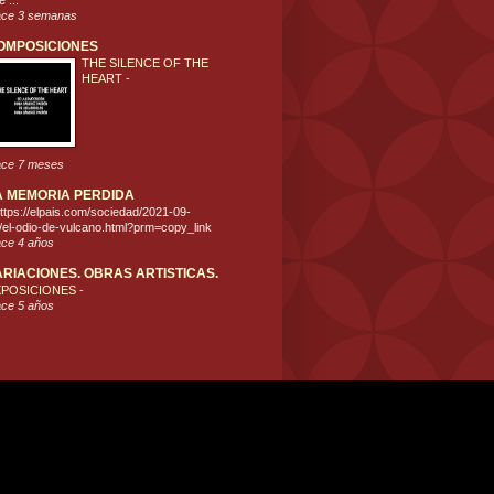
 ...
ce 3 semanas
OMPOSICIONES
THE SILENCE OF THE
HEART
-
ce 7 meses
A MEMORIA PERDIDA
ttps://elpais.com/sociedad/2021-09-
/el-odio-de-vulcano.html?prm=copy_link
ce 4 años
ARIACIONES. OBRAS ARTISTICAS.
XPOSICIONES
-
ce 5 años