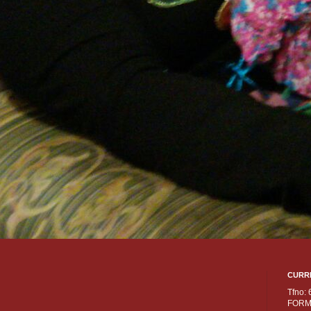
CURR
Tfno:
FORM