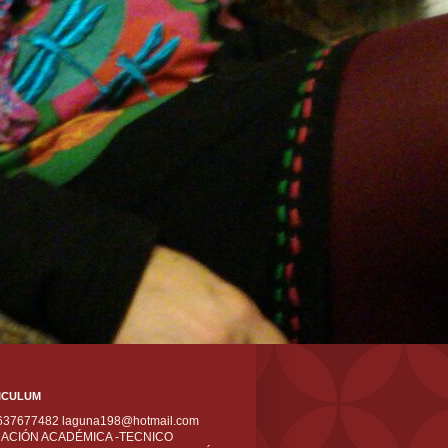
ICULUM
 637677482 laguna198@hotmail.com
ACIÓN ACADÉMICA -TECNICO