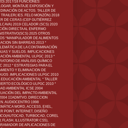
O) 2017/18 FUNCIONES:
LOGAR, MONTAJE EXPOSICIÓN Y
DINACIÓN DE ACTOS. TALLER DE
TRAILER( IES. FELO MONZÓN) 2018
ER DE CERAS (CEP GUTIÉRREZ
LCAVA) 2019 CELADOR (SCS) 2020
CIÓN DIRECTA AL ENFERMO
NISTRATIVO(SCS) 2025 OTROS
LOS *MANIPULADOR DE ALIMENTOS
ACION SIN BARREAS 2013 *
LEMÁTICA DE LA CONTAMINACIÓN
GUAS Y SUELOS. IMPLICACIONES
ACIÓN AMBIENTAL ULPGC 2013 *
RATORIO DE ANÁLISIS QUÍMICO
C 2012 * ESTRATEGIAS PARA EL
AMIENTO Y ELIMINACION DE
DUOS .IMPLICACIONES ULPGC 2010
A EDUCACIÓN AMBIENTAL * TALLER
UERTO ECOLÓGICO ULPGC 2010 *
DAD AMBIENTAL ICSE 2004
LUACIÓN DEL IMPACTO AMBIENTAL
 2004 ADMTVO. DIRECCION
RN. AUDIOCENTRO 1998
RMÁTICA WORD, ACCESS, EXEL,
R POINT, INTERNET, DISEÑO
ICO(AUTOCAD, TURBOCAD, COREL
 FLASH, ILLUSTRATOR CS5),
RAMADOR DE APLICACIONES DE