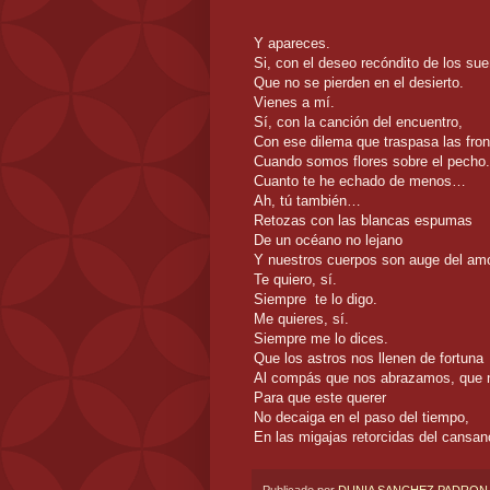
Y apareces.
Si, con el deseo recóndito de los su
Que no se pierden en el desierto.
Vienes a mí.
Sí, con la canción del encuentro,
Con ese dilema que traspasa las fron
Cuando somos flores sobre el pecho.
Cuanto te he echado de menos…
Ah, tú también…
Retozas con las blancas espumas
De un océano no lejano
Y nuestros cuerpos son auge del amo
Te quiero, sí.
Siempre te lo digo.
Me quieres, sí.
Siempre me lo dices.
Que los astros nos llenen de fortuna
Al compás que nos abrazamos, que 
Para que este querer
No decaiga en el paso del tiempo,
En las migajas retorcidas del cansa
Publicado por
DUNIA SANCHEZ PADRON