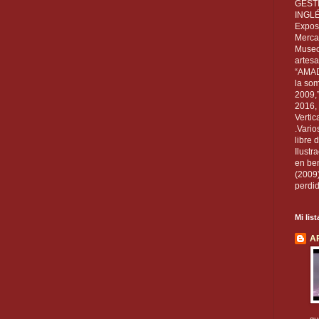
GEST
INGL
Exposi
Mercan
Museo
artesa
“AMAD
la som
2009,
2016, 
Vertic
.Vario
libre 
Ilust
en ben
(2009
perdid
Mi lis
A