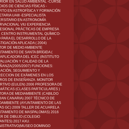
RIOR EN SALUD AMBIENTAL -CURSÉ
IOS DE CIENCIAS FÍSICAS -
RTO EN ASTROFÍSICA Y FORMACIÓN
TARIA UAIII -ESPECIALISTA
ERSITARIO EN ASTRONOMÍA
RVACIONAL VIU EXPERIENCIA
ESIONAL PRÁCTICAS DE EMPRESA
L CENTRO INSTRUMENTAL QUÍMICO-
O PARA EL DESARROLLO DE LA
TIGACIÓN APLICADA ( 2004)
TOR DE MEDIO AMBIENTE
TAMIENTO DE SANTA BRÍGIDA (
 APLICADORA DEL ICEC (INSTITUTO
VALUACIÓN Y CALIDAD DE LA
ÑANZA(2005/2007) FUNCIONES:
CACIÓN, SEGUIMIENTO Y
ECCION DE EXÁMENES EN LOS
ROS DE ENSEÑANZA. MONITOR
RTIVO (EULEN) 2006 PROFESORA DE
MÁTICAS (CLASES PARTICULARES )
TORA DE MEDIAMBIENTE (CABILDO
RAN CANARIA) 2007 TÉCNICO DE
OAMBIENTE (AYUNTAMIENTO DE LAS
AS GC) 2009 TALLER DE ACUARELA
NTAMIENTO DE MASPALOMAS) 2016
ER DE DIBUJO (COLEGIO
ANTES) 2017 AXU.
NISTRATIVO(MUSEO DOMINGO