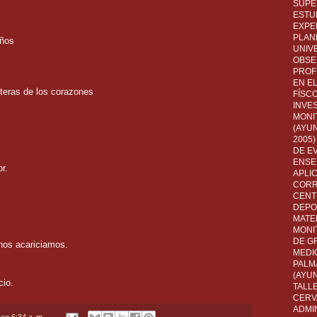
SUPE
ESTUD
EXPE
PLANE
eños
UNIV
OBSE
PROF
EN E
teras de los corazones
FÍSC
INVES
MONI
(AYUN
2005)
DE E
ENSE
r.
APLI
CORR
CENT
DEPO
MATE
MONI
DE G
nos acariciamos.
MEDI
PALM
(AYU
ncio.
TALL
CERV
ADMI
en
6:34 a. m.