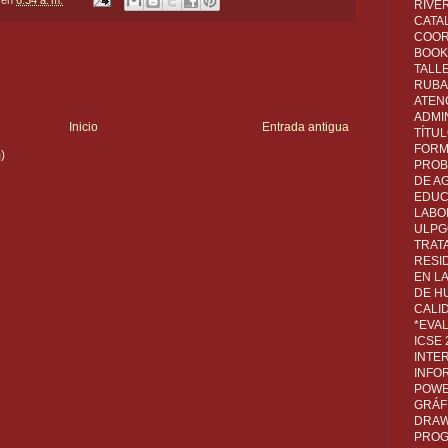
RIVER
CATA
COOR
BOOK 
TALL
RUBA
ATEN
ADMI
Inicio
Entrada antigua
TÍTU
FORM
)
PROB
DE A
EDUC
LABO
ULPG
TRAT
RESI
EN L
DE H
CALI
*EVA
ICSE
INTE
INFO
POWE
GRÁF
DRAW,
PROG