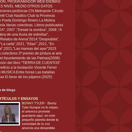
IÓN, PROGRAMADOR WEB IDIOMAS
ÉS NIVEL MEDIO OTROS DATOS
ciones pictóricas CN Metropole Círculo
til Club Naútico Club la Provincia
 Poeta Domingo Rivero La Molina
nía Varias colectivas. Libros publicados
A”, 2007 ;“Desde la sombra”, 2008 ;“A
bra de una lluvia de estrellas”,
”Relatos de Arena”2014,”Despedida”,
“La carta”,2021, “Ellas”´,2021, “En
al”,2021,”Las mareas del ayer”2023
s colectivos 3º premio de pintura al aire
del Ayuntamiento de las Palmas(2008)
ración del libro “TIERRA DE CUENTOS”
eficio a la fundación Vicente Ferrer
) MUSICA Entre horas Las batallas
as El beso de los pájaros (2025)
ta de blogs
RTÍCULOS Y ENSAYOS
BONNY TYLER
-
Bonny
Tyler Aunque no lo sepas,
el universo promete
guardarte aquí, en este
pequeño planeta donde la
sonoridad de tu voz
anuncia una despedida