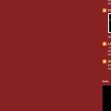
que
Ha
C
Ha
L
-
h
26
Ha
V
E
Ha
hola