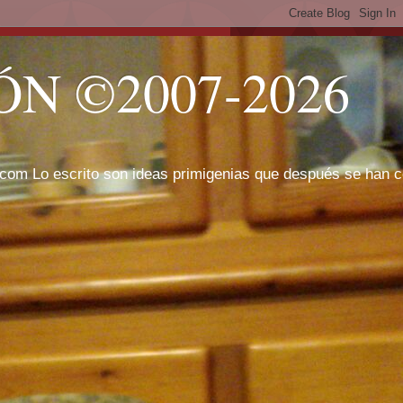
N ©2007-2026
com Lo escrito son ideas primigenias que después se han cor