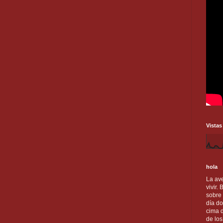
Vistas
hola
La ave
vivir.
sobre
día do
cima d
de lo