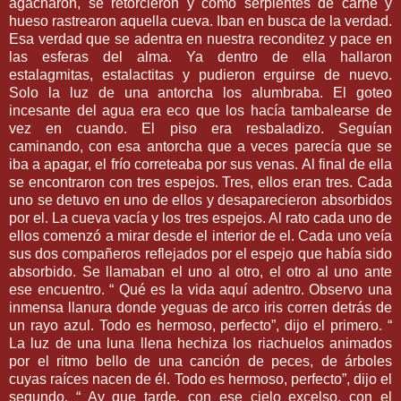
agacharon, se retorcieron y como serpientes de carne y
hueso rastrearon aquella cueva. Iban en busca de la verdad.
Esa verdad que se adentra en nuestra reconditez y pace en
las esferas del alma. Ya dentro de ella hallaron
estalagmitas, estalactitas y pudieron erguirse de nuevo.
Solo la luz de una antorcha los alumbraba. El goteo
incesante del agua era eco que los hacía tambalearse de
vez en cuando. El piso era resbaladizo. Seguían
caminando, con esa antorcha que a veces parecía que se
iba a apagar, el frío correteaba por sus venas. Al final de ella
se encontraron con tres espejos. Tres, ellos eran tres. Cada
uno se detuvo en uno de ellos y desaparecieron absorbidos
por el. La cueva vacía y los tres espejos. Al rato cada uno de
ellos comenzó a mirar desde el interior de el. Cada uno veía
sus dos compañeros reflejados por el espejo que había sido
absorbido. Se llamaban el uno al otro, el otro al uno ante
ese encuentro. “ Qué es la vida aquí adentro. Observo una
inmensa llanura donde yeguas de arco iris corren detrás de
un rayo azul. Todo es hermoso, perfecto”, dijo el primero. “
La luz de una luna llena hechiza los riachuelos animados
por el ritmo bello de una canción de peces, de árboles
cuyas raíces nacen de él. Todo es hermoso, perfecto”, dijo el
segundo. “ Ay que tarde, con ese cielo excelso, con el