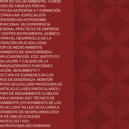
RIOR EN SALUD AMBIENTAL -CURSÉ
IOS DE CIENCIAS FÍSICAS -
RTO EN ASTROFÍSICA Y FORMACIÓN
TARIA UAIII -ESPECIALISTA
ERSITARIO EN ASTRONOMÍA
RVACIONAL VIU EXPERIENCIA
ESIONAL PRÁCTICAS DE EMPRESA
L CENTRO INSTRUMENTAL QUÍMICO-
O PARA EL DESARROLLO DE LA
TIGACIÓN APLICADA ( 2004)
TOR DE MEDIO AMBIENTE
TAMIENTO DE SANTA BRÍGIDA (
 APLICADORA DEL ICEC (INSTITUTO
VALUACIÓN Y CALIDAD DE LA
ÑANZA(2005/2007) FUNCIONES:
CACIÓN, SEGUIMIENTO Y
ECCION DE EXÁMENES EN LOS
ROS DE ENSEÑANZA. MONITOR
RTIVO (EULEN) 2006 PROFESORA DE
MÁTICAS (CLASES PARTICULARES )
TORA DE MEDIAMBIENTE (CABILDO
RAN CANARIA) 2007 TÉCNICO DE
OAMBIENTE (AYUNTAMIENTO DE LAS
AS GC) 2009 TALLER DE ACUARELA
NTAMIENTO DE MASPALOMAS) 2016
ER DE DIBUJO (COLEGIO
ANTES) 2017 AXU.
NISTRATIVO(MUSEO DOMINGO