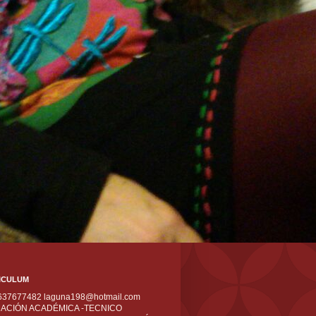
ICULUM
 637677482 laguna198@hotmail.com
ACIÓN ACADÉMICA -TECNICO