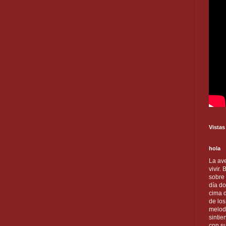
Vistas
hola
La ave
vivir.
sobre
día do
cima d
de lo
melod
sintie
con s