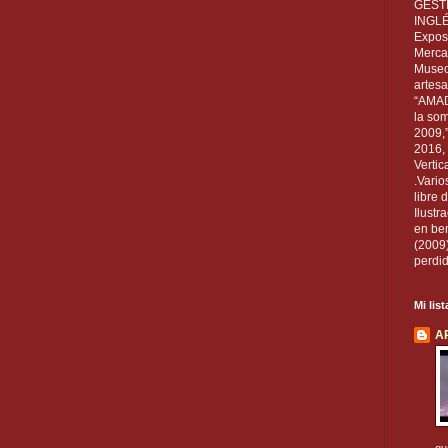
GEST
INGL
Exposi
Mercan
Museo
artesa
“AMAD
la som
2009,
2016, 
Vertic
.Vario
libre 
Ilust
en ben
(2009
perdid
Mi lis
A