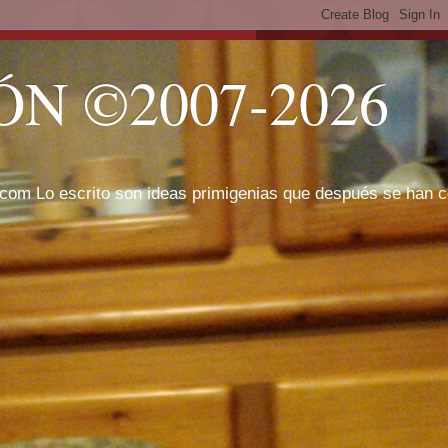
N ©2007-2026
com Lo escrito son ideas primigenias que después se han cor