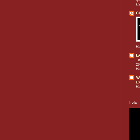
que
Ha
C
Ha
L
-
h
26
Ha
V
E
Ha
hola