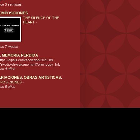
 ...
ce 3 semanas
OMPOSICIONES
THE SILENCE OF THE
HEART
-
ce 7 meses
A MEMORIA PERDIDA
ttps://elpais.com/sociedad/2021-09-
/el-odio-de-vulcano.html?prm=copy_link
ce 4 años
ARIACIONES. OBRAS ARTISTICAS.
XPOSICIONES
-
ce 5 años