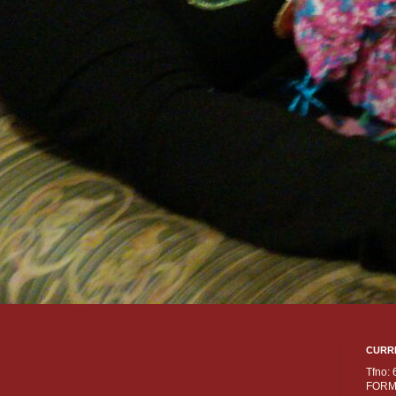
CURR
Tfno:
FORM