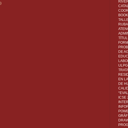
RIVER
)
CATA
COOR
BOOK 
TALL
RUBA
ATEN
ADMI
TÍTU
FORM
PROB
DE A
EDUC
LABO
ULPG
TRAT
RESI
EN L
DE H
CALI
*EVA
ICSE
INTE
INFO
POWE
GRÁF
DRAW,
PROG