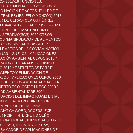
O) 2017/18 FUNCIONES:
LOGAR, MONTAJE EXPOSICIÓN Y
DINACIÓN DE ACTOS. TALLER DE
TRAILER( IES. FELO MONZÓN) 2018
ER DE CERAS (CEP GUTIÉRREZ
LCAVA) 2019 CELADOR (SCS) 2020
CIÓN DIRECTA AL ENFERMO
NISTRATIVO(SCS) 2025 OTROS
LOS *MANIPULADOR DE ALIMENTOS
ACION SIN BARREAS 2013 *
LEMÁTICA DE LA CONTAMINACIÓN
GUAS Y SUELOS. IMPLICACIONES
ACIÓN AMBIENTAL ULPGC 2013 *
RATORIO DE ANÁLISIS QUÍMICO
C 2012 * ESTRATEGIAS PARA EL
AMIENTO Y ELIMINACION DE
DUOS .IMPLICACIONES ULPGC 2010
A EDUCACIÓN AMBIENTAL * TALLER
UERTO ECOLÓGICO ULPGC 2010 *
DAD AMBIENTAL ICSE 2004
LUACIÓN DEL IMPACTO AMBIENTAL
 2004 ADMTVO. DIRECCION
RN. AUDIOCENTRO 1998
RMÁTICA WORD, ACCESS, EXEL,
R POINT, INTERNET, DISEÑO
ICO(AUTOCAD, TURBOCAD, COREL
 FLASH, ILLUSTRATOR CS5),
RAMADOR DE APLICACIONES DE