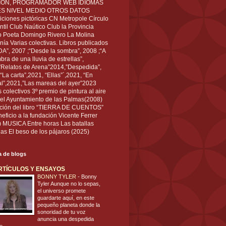
IÓN, PROGRAMADOR WEB IDIOMAS
ÉS NIVEL MEDIO OTROS DATOS
ciones pictóricas CN Metropole Círculo
til Club Naútico Club la Provincia
 Poeta Domingo Rivero La Molina
nía Varias colectivas. Libros publicados
A”, 2007 ;“Desde la sombra”, 2008 ;“A
bra de una lluvia de estrellas”,
”Relatos de Arena”2014,”Despedida”,
“La carta”,2021, “Ellas”´,2021, “En
al”,2021,”Las mareas del ayer”2023
s colectivos 3º premio de pintura al aire
del Ayuntamiento de las Palmas(2008)
ración del libro “TIERRA DE CUENTOS”
eficio a la fundación Vicente Ferrer
) MUSICA Entre horas Las batallas
as El beso de los pájaros (2025)
ta de blogs
RTÍCULOS Y ENSAYOS
BONNY TYLER
-
Bonny
Tyler Aunque no lo sepas,
el universo promete
guardarte aquí, en este
pequeño planeta donde la
sonoridad de tu voz
anuncia una despedida