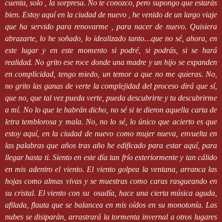
cuenta, solo , la sorpresa. No te conozco, pero supongo que estarás
bien. Estoy aquí en la ciudad de nuevo , he venido de un largo viaje
que ha servido para renovarme , para nacer de nuevo. Quisiera
abrazarte, lo he soñado, lo idealizado tanto…que no sé, ahora, en
este lugar y en este momento si podré, si podrás, si se hará
realidad. No grito ese roce donde una madre y un hijo se expanden
en complicidad, tengo miedo, un temor a que no me quieras. No,
no grito las ganas de verte la complejidad del proceso dirá que sí,
que no, que tal vez pueda verte, pueda descubrirte y tu descubrirme
a mí. No lo que te habrán dicho, no sé si te dieron aquella carta de
letra temblorosa y mala. No, no lo sé, lo único que acierto es que
estoy aquí, en la ciudad de nuevo como mujer nueva, envuelta en
las palabras que años tras año he edificado para estar aquí, para
llegar hasta ti. Siento en este día tan frío exteriormente y tan cálido
en mis adentro el viento. El viento golpea la ventana, arranca las
hojas como almas vivas y se muestras como caras rasgueando en
su cristal. El viento con su
osadía, hace una cierta música aguda,
afilada, flauta que se balancea en mis oídos en su monotonía. Las
nubes se disiparán, arrastrará la tormenta invernal a otros lugares