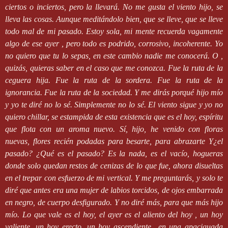
ciertos o inciertos, pero la llevará. No me gusta el viento hijo, se
lleva las cosas. Aunque meditándolo bien, que se lleve, que se lleve
todo mal de mi pasado. Estoy sola, mi mente recuerda vagamente
algo de ese ayer , pero todo es podrido, corrosivo, incoherente. Yo
no quiero que tu lo sepas, en este cambio nadie me conocerá. O ,
quizás, quieras saber en el caso que me conozca. Fue la ruta de la
ceguera hija. Fue la ruta de la sordera. Fue la ruta de la
ignorancia. Fue la ruta de la sociedad. Y me dirás porqué hijo mío
y yo te diré no lo sé. Simplemente no lo sé. El viento sigue y yo no
quiero chillar, se estampida de esta existencia que es el hoy, espíritu
que flota con un aroma nuevo. Sí, hijo, he venido con floras
nuevas, flores recién podadas para besarte, para abrazarte Y¿el
pasado? ¿Qué es el pasado? Es la nada, es el vacío, hogueras
donde solo quedan restos de cenizas de lo que fue, ahora disueltas
en el trepar con esfuerzo de mi vertical. Y me preguntarás, y solo te
diré que antes era una mujer de labios torcidos, de ojos embarrada
en negro, de cuerpo desfigurado. Y no diré más, para que más hijo
mío. Lo que vale es el hoy, el ayer es el aliento del hoy , un hoy
valiente, un hoy erecto, un hoy ascendiente
en una apaciguada