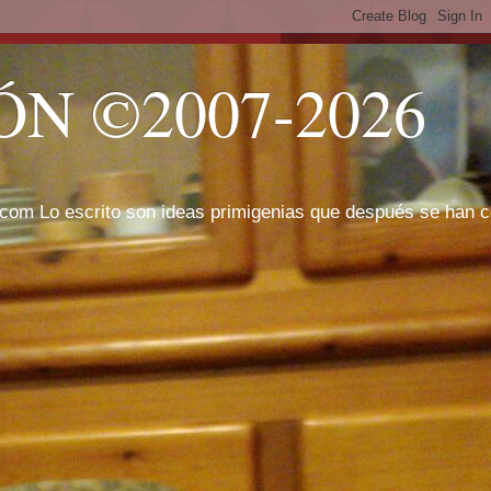
N ©2007-2026
com Lo escrito son ideas primigenias que después se han cor