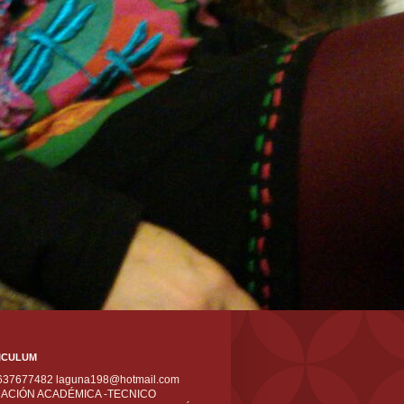
ICULUM
 637677482 laguna198@hotmail.com
ACIÓN ACADÉMICA -TECNICO