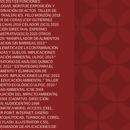
O) 2017/18 FUNCIONES:
LOGAR, MONTAJE EXPOSICIÓN Y
DINACIÓN DE ACTOS. TALLER DE
TRAILER( IES. FELO MONZÓN) 2018
ER DE CERAS (CEP GUTIÉRREZ
LCAVA) 2019 CELADOR (SCS) 2020
CIÓN DIRECTA AL ENFERMO
NISTRATIVO(SCS) 2025 OTROS
LOS *MANIPULADOR DE ALIMENTOS
ACION SIN BARREAS 2013 *
LEMÁTICA DE LA CONTAMINACIÓN
GUAS Y SUELOS. IMPLICACIONES
ACIÓN AMBIENTAL ULPGC 2013 *
RATORIO DE ANÁLISIS QUÍMICO
C 2012 * ESTRATEGIAS PARA EL
AMIENTO Y ELIMINACION DE
DUOS .IMPLICACIONES ULPGC 2010
A EDUCACIÓN AMBIENTAL * TALLER
UERTO ECOLÓGICO ULPGC 2010 *
DAD AMBIENTAL ICSE 2004
LUACIÓN DEL IMPACTO AMBIENTAL
 2004 ADMTVO. DIRECCION
RN. AUDIOCENTRO 1998
RMÁTICA WORD, ACCESS, EXEL,
R POINT, INTERNET, DISEÑO
ICO(AUTOCAD, TURBOCAD, COREL
 FLASH, ILLUSTRATOR CS5),
RAMADOR DE APLICACIONES DE