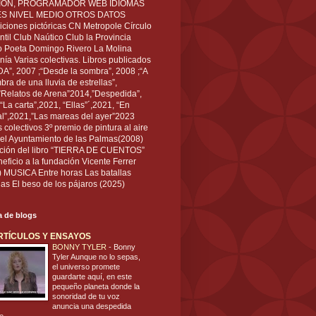
IÓN, PROGRAMADOR WEB IDIOMAS
ÉS NIVEL MEDIO OTROS DATOS
ciones pictóricas CN Metropole Círculo
til Club Naútico Club la Provincia
 Poeta Domingo Rivero La Molina
nía Varias colectivas. Libros publicados
A”, 2007 ;“Desde la sombra”, 2008 ;“A
bra de una lluvia de estrellas”,
”Relatos de Arena”2014,”Despedida”,
“La carta”,2021, “Ellas”´,2021, “En
al”,2021,”Las mareas del ayer”2023
s colectivos 3º premio de pintura al aire
del Ayuntamiento de las Palmas(2008)
ración del libro “TIERRA DE CUENTOS”
eficio a la fundación Vicente Ferrer
) MUSICA Entre horas Las batallas
as El beso de los pájaros (2025)
ta de blogs
RTÍCULOS Y ENSAYOS
BONNY TYLER
-
Bonny
Tyler Aunque no lo sepas,
el universo promete
guardarte aquí, en este
pequeño planeta donde la
sonoridad de tu voz
anuncia una despedida