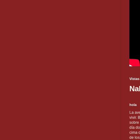
Vistas
Na
hola
La ave
vivir.
sobre
día do
cima d
de lo