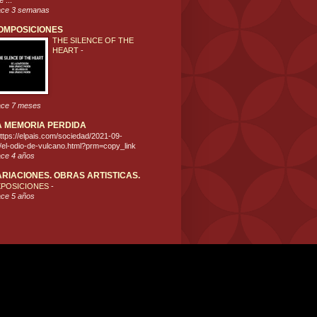
 ...
ce 3 semanas
OMPOSICIONES
THE SILENCE OF THE
HEART
-
ce 7 meses
A MEMORIA PERDIDA
ttps://elpais.com/sociedad/2021-09-
/el-odio-de-vulcano.html?prm=copy_link
ce 4 años
ARIACIONES. OBRAS ARTISTICAS.
XPOSICIONES
-
ce 5 años