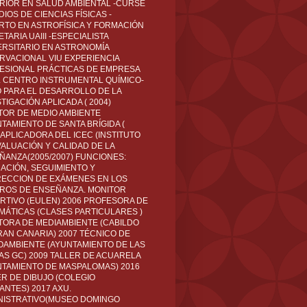
RIOR EN SALUD AMBIENTAL -CURSÉ
IOS DE CIENCIAS FÍSICAS -
RTO EN ASTROFÍSICA Y FORMACIÓN
TARIA UAIII -ESPECIALISTA
ERSITARIO EN ASTRONOMÍA
RVACIONAL VIU EXPERIENCIA
ESIONAL PRÁCTICAS DE EMPRESA
L CENTRO INSTRUMENTAL QUÍMICO-
O PARA EL DESARROLLO DE LA
TIGACIÓN APLICADA ( 2004)
TOR DE MEDIO AMBIENTE
TAMIENTO DE SANTA BRÍGIDA (
 APLICADORA DEL ICEC (INSTITUTO
VALUACIÓN Y CALIDAD DE LA
ÑANZA(2005/2007) FUNCIONES:
CACIÓN, SEGUIMIENTO Y
ECCION DE EXÁMENES EN LOS
ROS DE ENSEÑANZA. MONITOR
RTIVO (EULEN) 2006 PROFESORA DE
MÁTICAS (CLASES PARTICULARES )
TORA DE MEDIAMBIENTE (CABILDO
RAN CANARIA) 2007 TÉCNICO DE
OAMBIENTE (AYUNTAMIENTO DE LAS
AS GC) 2009 TALLER DE ACUARELA
NTAMIENTO DE MASPALOMAS) 2016
ER DE DIBUJO (COLEGIO
ANTES) 2017 AXU.
NISTRATIVO(MUSEO DOMINGO