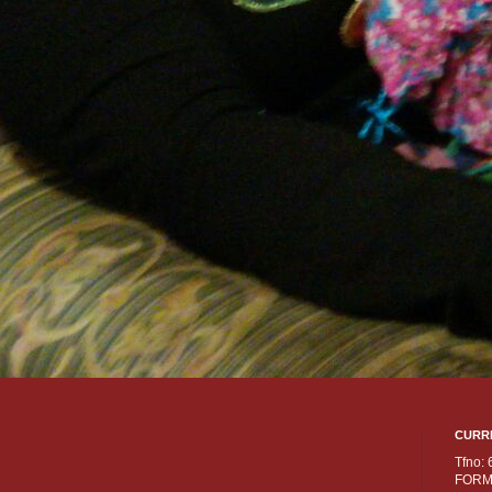
CURR
Tfno:
FORM