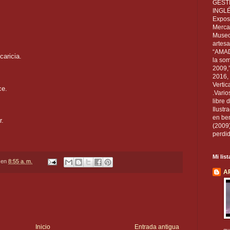
GEST
INGL
Exposi
Mercan
Museo
artesa
“AMAD
aricia.
la som
2009,
2016, 
Vertic
ce.
.Vario
libre 
Ilust
en ben
r.
(2009
perdid
Mi lis
en
8:55 a. m.
A
Inicio
Entrada antigua