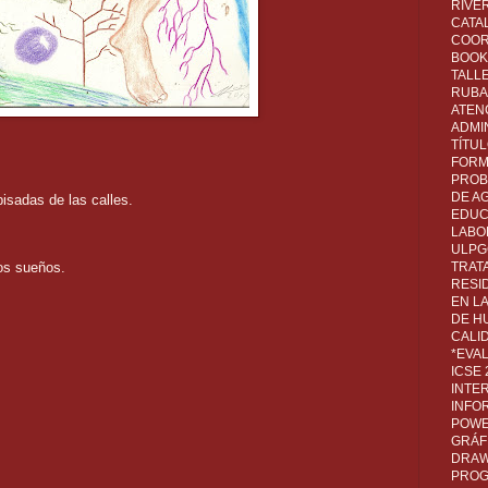
RIVER
CATA
COOR
BOOK 
TALL
RUBA
ATEN
ADMI
TÍTU
FORM
PROB
DE A
pisadas de las calles.
EDUC
LABO
ULPG
TRAT
os sueños.
RESI
EN L
DE H
CALI
*EVA
ICSE
INTE
INFO
POWE
GRÁF
DRAW,
PROG