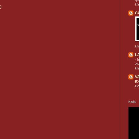
que
Ha
)
C
Ha
L
-
h
26
Ha
V
E
Ha
hola