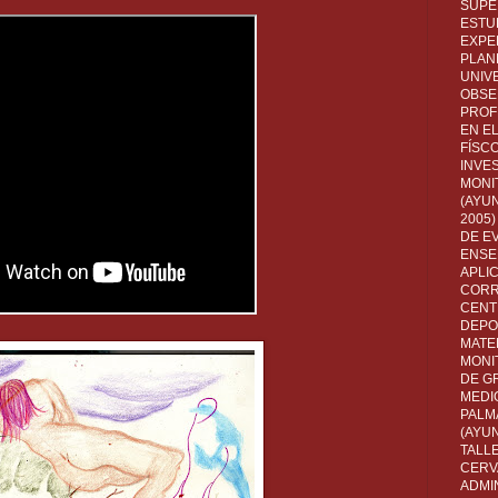
SUPE
ESTUD
EXPE
PLANE
UNIV
OBSE
PROF
EN E
FÍSC
INVES
MONI
(AYUN
2005)
DE E
ENSE
APLI
CORR
CENT
DEPO
MATE
MONI
DE G
MEDI
PALM
(AYU
TALL
CERV
ADMI