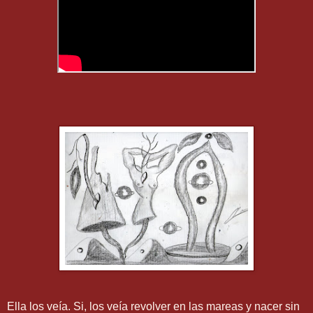
Ella los veía. Si, los veía revolver en las mareas y nacer sin