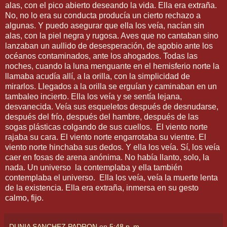
alas, con el pico abierto deseando la vida. Ella era extraña.
No, no lo era su conducta producía un cierto rechazo a
algunas. Y puedo asegurar que ella los veía, nacían sin
alas, con la piel negra y rugosa. Aves que no cantaban sino
lanzaban un aullido de desesperación, de agobio ante los
océanos contaminados, ante los ahogados. Todas las
noches, cuando la luna menguante en el hemisferio norte la
llamaba acudía allí, a la orilla, con la simplicidad de
mirarlos. Llegados a la orilla se erguían y caminaban en un
tambaleo incierto. Ella los veía y se sentía lejana,
desvanecida. Veía sus esqueletos después de desnudarse,
después del frío, después del hambre, después de las
sogas plásticas colgando de sus cuellos.
El viento norte
rajaba su cara. El viento norte engarrotaba su vientre. El
viento norte hinchaba sus dedos. Y ella los veía. Sí, los veía
caer en fosas de arena anónima. No había llanto, solo, la
nada. Un universo
la contemplaba y ella también
contemplaba el universo.
Ella los veía, veía la muerte lenta
de la existencia. Ella era extraña, inmersa en su gesto
calmo, fijo.
DUNIA SANCHEZ PADRON
en
5:48 p. m.