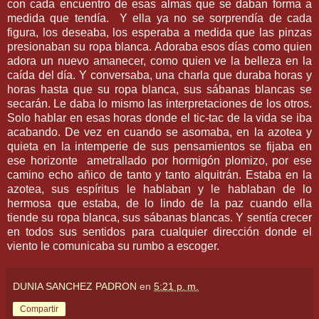
con cada encuentro de esas almas que se daban forma a
medida que tendía.
Y ella ya no se sorprendía de cada
figura, los deseaba, los esperaba a medida que las pinzas
presionaban su ropa blanca. Adoraba esos días como quien
adora un nuevo amanecer, como quien ve la belleza en la
caída del día. Y conversaba, una charla que duraba horas y
horas hasta que su ropa blanca, sus sábanas blancas se
secarán. Le daba lo mismo las interpretaciones de los otros.
Solo hablar en esas horas donde el tic-tac de la vida se iba
acabando. De vez en cuando se asomaba, en la azotea y
quieta en la intemperie de sus pensamientos se fijaba en
ese horizonte
ametrallado por hormigón plomizo, por ese
camino echo añico de tanto y tanto alquitrán. Estaba en la
azotea, sus espíritus le hablaban y le hablaban de lo
hermosa que estaba, de lo lindo de la paz cuando ella
tiende su ropa blanca, sus sábanas blancas. Y sentía crecer
en todos sus sentidos para cualquier dirección donde el
viento le comunicaba su rumbo a escoger.
DUNIA SANCHEZ PADRON
en
5:21 p. m.
Compartir