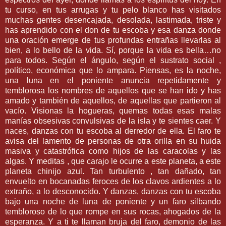
tu curso, en tus arrugas y tu pelo blanco has visitados
muchas gentes desencajada, desolada, lastimada, triste y
has aprendido con el don de tu escoba y esa danza donde
una oración emerge de tus profundas entrañas llevarlas al
bien, a lo bello de la vida. Sí, porque la vida es bella…no
para todos. Según el ángulo, según el sustrato social ,
político, económica que lo ampara. Piensas, es la noche,
una luna en el poniente anuncia repetidamente y
temblorosa los nombres de aquellos que se han ido y has
amado y también de aquellos, de aquellas que partieron al
vacío. Visionas la hogueras, quemas todas esas malas
manías obsesivas convulsivas de la isla y te sientes caer. Y
naces, danzas con tu escoba al derredor de ella. El faro te
avisa del lamento de personas de otra orilla en su huida
masiva y catastrófica como hijos de las caracolas y las
algas. Y meditas , que carajo le ocurre a este planeta, a este
planeta chinijo azul. Tan turbulento , tan dañado, tan
envuelto en bocanadas feroces de los clavos ardientes a lo
extraño, a lo desconocido. Y danzas, danzas con tu escoba
bajo una noche de luna de poniente y un faro silbando
tembloroso de lo que rompe en sus rocas, ahogados de la
esperanza. Y a ti te llaman bruja del faro, demonio de las