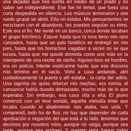
una dejadez que nos suelta en medio de un prado y no
saber ser independiente. Ese fue mi temor, que fuera una
corta despedida en silencio. Los músicos terminaron y ese
ruedo grupal se abrió. Ella no estaba. Mis pensamientos se
mezclaron con el abandono, los puestos seguían su ritmo.
Este era el fin. Me senté en un banco, cerca donde tocaban
el grupo folclórico. Estuve hasta que la luna beso mis ojos
cansados, hasta que un gato famélico se restregó en mis
pies, hasta que los borrachos vagaban a voces no se que
locura, hasta que me quedé dormida como una más en la
intemperie de una noche de otoño. Alguien toco mi hombro,
era un policía. Intente explicarme hasta que ese discurso
mío termino en el vacío. Volví a casa andando, abrí
cuidadosamente la puerta y allí estaba , la carta del adiós.
Una lagrima no quiso retorcer mis mejillas, era norma, el
cansancio había durado demasiado, mucho más de lo que
esperaba. Sin embargo, esa casa olía a ella. El piano
comenzó con un leve sonido, aquella melodía triste que
tocaba cuando el abatimiento nos ataba, nos unía. Y
comprendí, todo ha de fluir, no hay que depender de cada
aprobación o negación del que está a tu lado, tenemos que
decirnos por nosotros míos, aunque no valga, aunque sea
tarde, aunque sea erróneo. Y nuestro error fueron todos