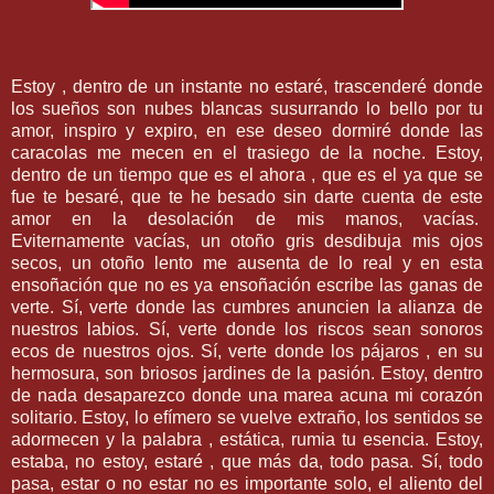
Estoy , dentro de un instante no estaré, trascenderé donde
los sueños son nubes blancas susurrando lo bello por tu
amor, inspiro y expiro, en ese deseo dormiré donde las
caracolas me mecen en el trasiego de la noche. Estoy,
dentro de un tiempo que es el ahora , que es el ya que se
fue te besaré, que te he besado sin darte cuenta de este
amor en la desolación de mis manos, vacías.
Eviternamente vacías, un otoño gris desdibuja mis ojos
secos, un otoño lento me ausenta de lo real y en esta
ensoñación que no es ya ensoñación escribe las ganas de
verte. Sí, verte donde las cumbres anuncien la alianza de
nuestros labios. Sí, verte donde los riscos sean sonoros
ecos de nuestros ojos. Sí, verte donde los pájaros , en su
hermosura, son briosos jardines de la pasión. Estoy, dentro
de nada desaparezco donde una marea acuna mi corazón
solitario. Estoy, lo efímero se vuelve extraño, los sentidos se
adormecen y la palabra , estática, rumia tu esencia. Estoy,
estaba, no estoy, estaré , que más da, todo pasa. Sí, todo
pasa, estar o no estar no es importante solo, el aliento del