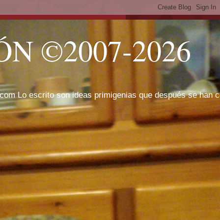
N ©2007-2026
com Lo escrito son ideas primigenias que después se han cor