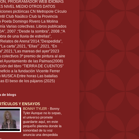
IÓN, PROGRAMADOR WEB IDIOMAS
ÉS NIVEL MEDIO OTROS DATOS
ciones pictóricas CN Metropole Círculo
til Club Naútico Club la Provincia
 Poeta Domingo Rivero La Molina
nía Varias colectivas. Libros publicados
A”, 2007 ;“Desde la sombra”, 2008 ;“A
bra de una lluvia de estrellas”,
”Relatos de Arena”2014,”Despedida”,
“La carta”,2021, “Ellas”´,2021, “En
al”,2021,”Las mareas del ayer”2023
s colectivos 3º premio de pintura al aire
del Ayuntamiento de las Palmas(2008)
ración del libro “TIERRA DE CUENTOS”
eficio a la fundación Vicente Ferrer
) MUSICA Entre horas Las batallas
as El beso de los pájaros (2025)
ta de blogs
RTÍCULOS Y ENSAYOS
BONNY TYLER
-
Bonny
Tyler Aunque no lo sepas,
el universo promete
guardarte aquí, en este
pequeño planeta donde la
sonoridad de tu voz
anuncia una despedida