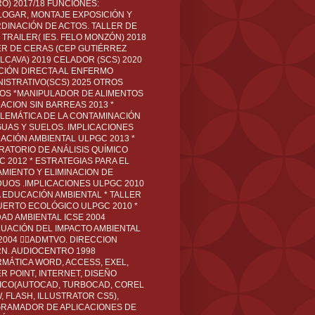
O) 2017/18 FUNCIONES:
LOGAR, MONTAJE EXPOSICIÓN Y
DINACIÓN DE ACTOS. TALLER DE
TRAILER( IES. FELO MONZÓN) 2018
ER DE CERAS (CEP GUTIÉRREZ
LCAVA) 2019 CELADOR (SCS) 2020
CIÓN DIRECTA AL ENFERMO
NISTRATIVO(SCS) 2025 OTROS
LOS *MANIPULADOR DE ALIMENTOS
ACION SIN BARREAS 2013 *
LEMÁTICA DE LA CONTAMINACIÓN
GUAS Y SUELOS. IMPLICACIONES
ACIÓN AMBIENTAL ULPGC 2013 *
RATORIO DE ANÁLISIS QUÍMICO
C 2012 * ESTRATEGIAS PARA EL
AMIENTO Y ELIMINACION DE
DUOS .IMPLICACIONES ULPGC 2010
A EDUCACIÓN AMBIENTAL * TALLER
UERTO ECOLÓGICO ULPGC 2010 *
DAD AMBIENTAL ICSE 2004
LUACIÓN DEL IMPACTO AMBIENTAL
 2004 ADMTVO. DIRECCION
RN. AUDIOCENTRO 1998
RMÁTICA WORD, ACCESS, EXEL,
R POINT, INTERNET, DISEÑO
ICO(AUTOCAD, TURBOCAD, COREL
 FLASH, ILLUSTRATOR CS5),
RAMADOR DE APLICACIONES DE