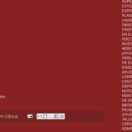
SUPE
ESTUD
EXPE
PLANE
UNIV
OBSE
PROF
EN E
FÍSC
INVES
MONI
(AYUN
2005)
DE E
ENSE
APLI
CORR
CENT
DEPO
MATE
MONI
ino.
DE G
MEDI
PALM
(AYU
en
7:23 a. m.
TALL
CERV
ADMI