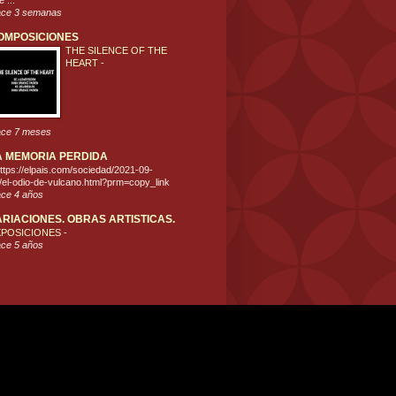
 ...
ce 3 semanas
OMPOSICIONES
THE SILENCE OF THE
HEART
-
ce 7 meses
A MEMORIA PERDIDA
ttps://elpais.com/sociedad/2021-09-
/el-odio-de-vulcano.html?prm=copy_link
ce 4 años
ARIACIONES. OBRAS ARTISTICAS.
XPOSICIONES
-
ce 5 años