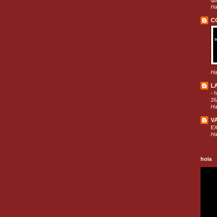
que
Ha
C
Ha
L
-
h
26
Ha
V
E
Ha
hola