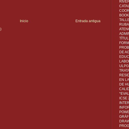
RIVER
CATA
COOR
BOOK 
TALL
Inicio
Entrada antigua
RUBA
ATEN
)
ADMI
TÍTU
FORM
PROB
DE A
EDUC
LABO
ULPG
TRAT
RESI
EN L
DE H
CALI
*EVA
ICSE
INTE
INFO
POWE
GRÁF
DRAW,
PROG