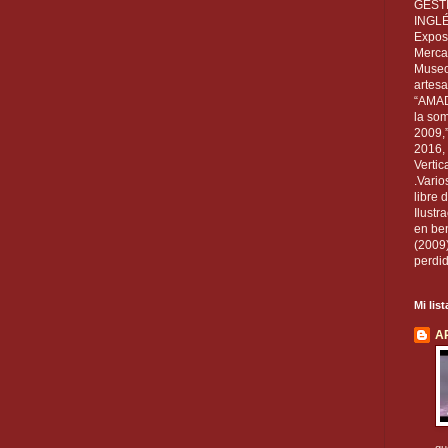
GEST
INGL
Exposi
Mercan
Museo
artesa
“AMAD
la som
2009,
2016, 
Vertic
.Vario
libre 
Ilust
en ben
(2009
perdid
Mi lis
A