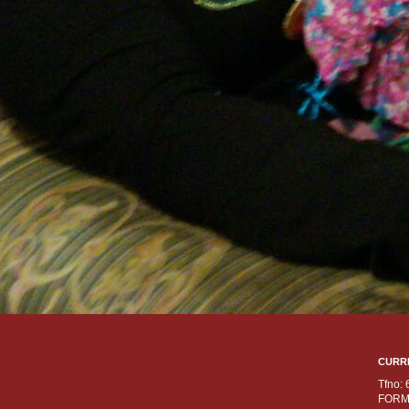
CURR
Tfno:
FORM