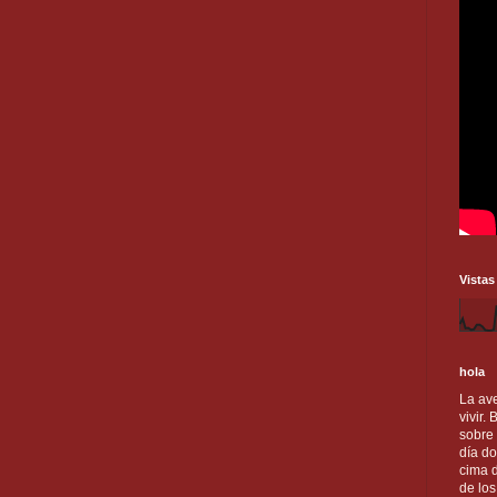
Vistas
hola
La ave
vivir.
sobre
día do
cima d
de lo