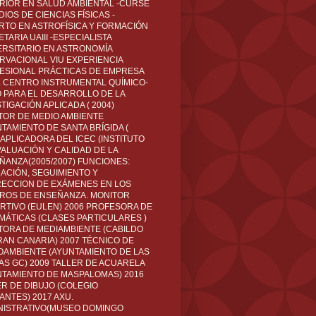
RIOR EN SALUD AMBIENTAL -CURSÉ
IOS DE CIENCIAS FÍSICAS -
RTO EN ASTROFÍSICA Y FORMACIÓN
TARIA UAIII -ESPECIALISTA
ERSITARIO EN ASTRONOMÍA
RVACIONAL VIU EXPERIENCIA
ESIONAL PRÁCTICAS DE EMPRESA
L CENTRO INSTRUMENTAL QUÍMICO-
O PARA EL DESARROLLO DE LA
TIGACIÓN APLICADA ( 2004)
TOR DE MEDIO AMBIENTE
TAMIENTO DE SANTA BRÍGIDA (
 APLICADORA DEL ICEC (INSTITUTO
VALUACIÓN Y CALIDAD DE LA
ÑANZA(2005/2007) FUNCIONES:
CACIÓN, SEGUIMIENTO Y
ECCION DE EXÁMENES EN LOS
ROS DE ENSEÑANZA. MONITOR
RTIVO (EULEN) 2006 PROFESORA DE
MÁTICAS (CLASES PARTICULARES )
TORA DE MEDIAMBIENTE (CABILDO
RAN CANARIA) 2007 TÉCNICO DE
OAMBIENTE (AYUNTAMIENTO DE LAS
AS GC) 2009 TALLER DE ACUARELA
NTAMIENTO DE MASPALOMAS) 2016
ER DE DIBUJO (COLEGIO
ANTES) 2017 AXU.
NISTRATIVO(MUSEO DOMINGO