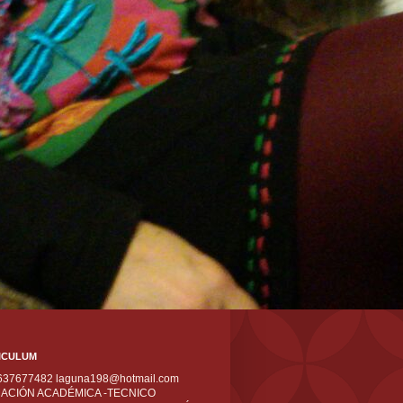
ICULUM
 637677482 laguna198@hotmail.com
ACIÓN ACADÉMICA -TECNICO