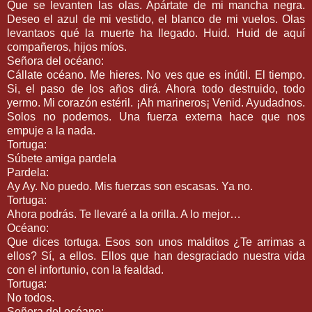
Que se levanten las olas. Apártate de mi mancha negra.
Deseo el azul de mi vestido, el blanco de mi vuelos. Olas
levantaos qué la muerte ha llegado. Huid. Huid de aquí
compañeros, hijos míos.
Señora del océano:
Cállate océano. Me hieres. No ves que es inútil. El tiempo.
Si, el paso de los años dirá. Ahora todo destruido, todo
yermo. Mi corazón estéril. ¡Ah marineros¡ Venid. Ayudadnos.
Solos no podemos. Una fuerza externa hace que nos
empuje a la nada.
Tortuga:
Súbete amiga pardela
Pardela:
Ay Ay. No puedo. Mis fuerzas son escasas. Ya no.
Tortuga:
Ahora podrás. Te llevaré a la orilla. A lo mejor…
Océano:
Que dices tortuga. Esos son unos malditos ¿Te arrimas a
ellos? Sí, a ellos. Ellos que han desgraciado nuestra vida
con el infortunio, con la fealdad.
Tortuga:
No todos.
Señora del océano: