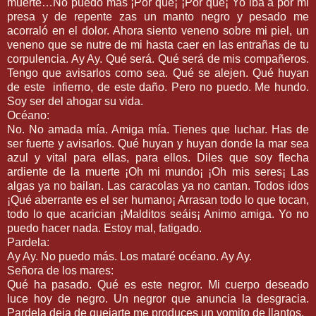
muerte…No puedo más ¡Por qué¡ ¡Por qué¡ Yo iba a por mi
presa y de repente zas un manto negro y pesado me
acorraló en el dolor. Ahora siento veneno sobre mi piel, un
veneno que se nutre de mi hasta caer en las entrañas de tu
corpulencia. Ay Ay. Qué será. Qué será de mis compañeros.
Tengo que avisarlos como sea. Qué se alejen. Qué huyan
de este infierno, de este daño. Pero no puedo. Me hundo.
Soy ser del ahogar su vida.
Océano:
No. No amada mía. Amiga mía. Tienes que luchar. Has de
ser fuerte y avisarlos. Qué huyan y huyan donde la mar sea
azul y vital para ellas, para ellos. Diles que soy flecha
ardiente de la muerte ¡Oh mi mundo¡ ¡Oh mis seres¡ Las
algas ya no bailan. Las caracolas ya no cantan. Todos idos
¡Qué aberrante es el ser humano¡ Arrasan todo lo que tocan,
todo lo que acarician ¡Malditos seáis¡ Animo amiga. Yo no
puedo hacer nada. Estoy mal, fatigado.
Pardela:
Ay Ay. No puedo más. Los mataré océano. Ay Ay.
Señora de los mares:
Qué ha pasado. Qué es este negror. Mi cuerpo deseado
luce hoy de negro. Un negror que anuncia la desgracia.
Pardela deja de quejarte me produces un vomito de llantos.