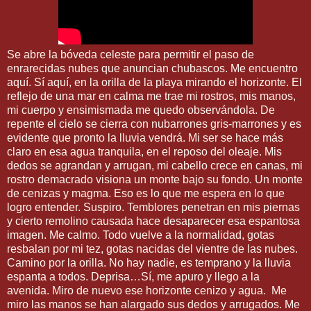
Se abre la bóveda celeste para permitir el paso de
enrarecidas nubes que anuncian chubascos. Me encuentro
aquí. Sí aquí, en la orilla de la playa mirando el horizonte. El
reflejo de una mar en calma me trae mi rostros, mis manos,
mi cuerpo y ensimismada me quedo observándola. De
repente el cielo se cierra con nubarrones gris-marrones y es
evidente que pronto la lluvia vendrá. Mi ser se hace más
claro en esa agua tranquila, en el reposo del oleaje. Mis
dedos se agrandan y arrugan, mi cabello crece en canas, mi
rostro demacrado visiona un monte bajo su fondo. Un monte
de cenizas y magma. Eso es lo que me espera en lo que
logro entender. Suspiro. Temblores penetran en mis piernas
y cierto remolino causada hace desaparecer esa espantosa
imagen. Me calmo. Todo vuelve a la normalidad, gotas
resbalan por mi tez, gotas nacidas del vientre de las nubes.
Camino por la orilla. No hay nadie, es temprano y la lluvia
espanta a todos. Deprisa…Sí, me apuro y llego a la
avenida. Miro de nuevo ese horizonte cenizo y agua. Me
miro las manos se han alargado sus dedos y arrugados. Me