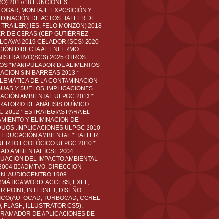
O) 2017/18 FUNCIONES:
LOGAR, MONTAJE EXPOSICIÓN Y
DINACIÓN DE ACTOS. TALLER DE
TRAILER( IES. FELO MONZÓN) 2018
ER DE CERAS (CEP GUTIÉRREZ
LCAVA) 2019 CELADOR (SCS) 2020
CIÓN DIRECTA AL ENFERMO
NISTRATIVO(SCS) 2025 OTROS
LOS *MANIPULADOR DE ALIMENTOS
ACION SIN BARREAS 2013 *
LEMÁTICA DE LA CONTAMINACIÓN
GUAS Y SUELOS. IMPLICACIONES
ACIÓN AMBIENTAL ULPGC 2013 *
RATORIO DE ANÁLISIS QUÍMICO
C 2012 * ESTRATEGIAS PARA EL
AMIENTO Y ELIMINACION DE
DUOS .IMPLICACIONES ULPGC 2010
A EDUCACIÓN AMBIENTAL * TALLER
UERTO ECOLÓGICO ULPGC 2010 *
DAD AMBIENTAL ICSE 2004
LUACIÓN DEL IMPACTO AMBIENTAL
 2004 ADMTVO. DIRECCION
RN. AUDIOCENTRO 1998
RMÁTICA WORD, ACCESS, EXEL,
R POINT, INTERNET, DISEÑO
ICO(AUTOCAD, TURBOCAD, COREL
 FLASH, ILLUSTRATOR CS5),
RAMADOR DE APLICACIONES DE