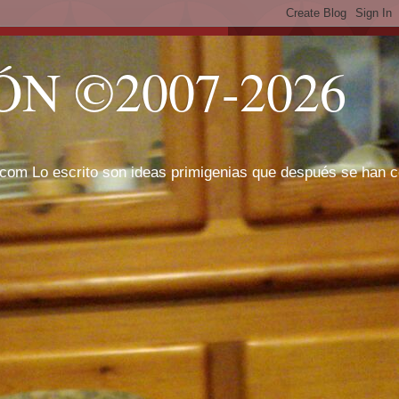
N ©2007-2026
com Lo escrito son ideas primigenias que después se han cor