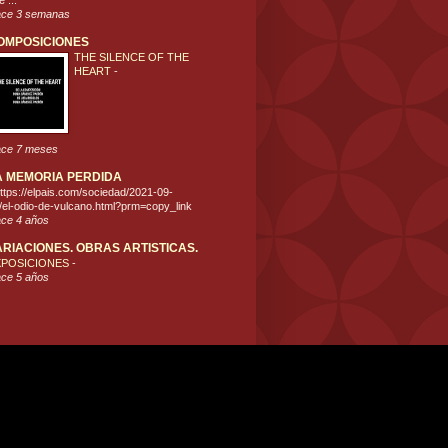
 ...
ce 3 semanas
OMPOSICIONES
THE SILENCE OF THE
HEART
-
ce 7 meses
A MEMORIA PERDIDA
ttps://elpais.com/sociedad/2021-09-
/el-odio-de-vulcano.html?prm=copy_link
ce 4 años
ARIACIONES. OBRAS ARTISTICAS.
XPOSICIONES
-
ce 5 años