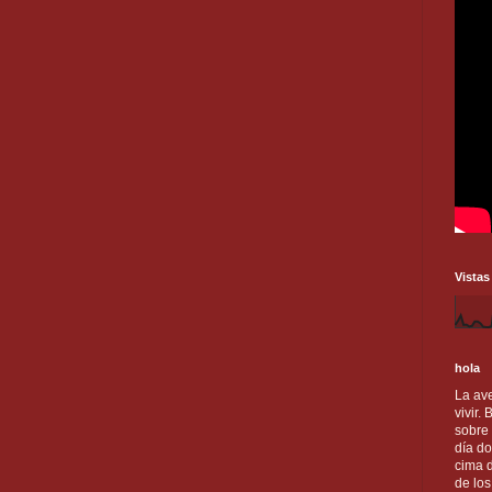
Vistas
hola
La ave
vivir.
sobre
día do
cima d
de lo