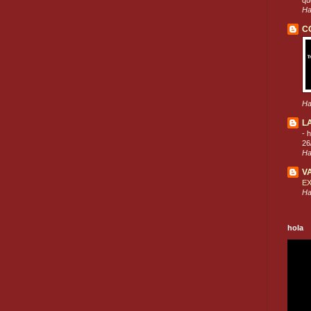
que
Ha
C
Ha
L
-
h
26
Ha
V
E
Ha
hola