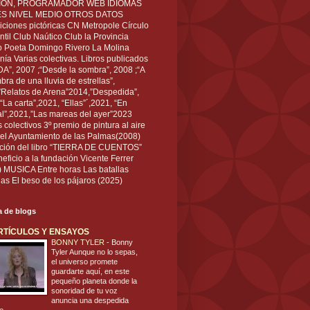
IÓN, PROGRAMADOR WEB IDIOMAS
ÉS NIVEL MEDIO OTROS DATOS
ciones pictóricas CN Metropole Círculo
til Club Naútico Club la Provincia
 Poeta Domingo Rivero La Molina
nía Varias colectivas. Libros publicados
A”, 2007 ;“Desde la sombra”, 2008 ;“A
bra de una lluvia de estrellas”,
”Relatos de Arena”2014,”Despedida”,
“La carta”,2021, “Ellas”´,2021, “En
al”,2021,”Las mareas del ayer”2023
s colectivos 3º premio de pintura al aire
del Ayuntamiento de las Palmas(2008)
ración del libro “TIERRA DE CUENTOS”
eficio a la fundación Vicente Ferrer
) MUSICA Entre horas Las batallas
as El beso de los pájaros (2025)
ta de blogs
RTÍCULOS Y ENSAYOS
BONNY TYLER
-
Bonny
Tyler Aunque no lo sepas,
el universo promete
guardarte aquí, en este
pequeño planeta donde la
sonoridad de tu voz
anuncia una despedida