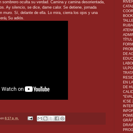
RIVER
Un sombrero oculta su verdad. Camina y camina desorientada,
CATA
ros. Ay silencio, se dice, dame calor. Se detiene, jornada
COOR
 muro. Sí, delante de ella. Lo mira, cierra los ojos y una
BOOK 
erá¡ Su adiós.
TALL
RUBA
ATEN
ADMI
TÍTU
FORM
PROB
DE A
EDUC
LABO
ULPG
TRAT
RESI
EN L
DE H
CALI
*EVA
ICSE
INTE
INFO
POWE
en
6:17 p. m.
GRÁF
DRAW,
PROG