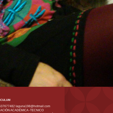
ICULUM
 637677482 laguna198@hotmail.com
ACIÓN ACADÉMICA -TECNICO