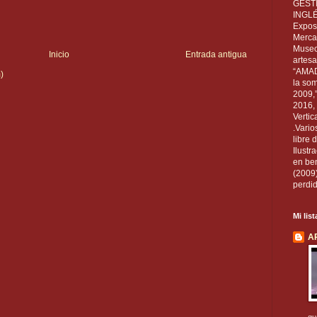
GEST
INGL
Exposi
Mercan
Museo
Inicio
Entrada antigua
artesa
“AMAD
)
la som
2009,
2016, 
Vertic
.Vario
libre 
Ilust
en ben
(2009
perdid
Mi lis
A