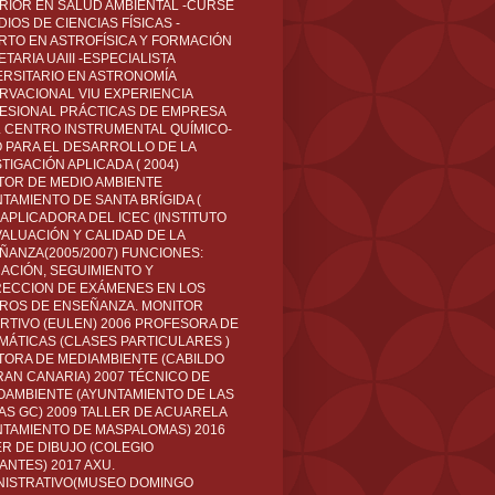
RIOR EN SALUD AMBIENTAL -CURSÉ
IOS DE CIENCIAS FÍSICAS -
RTO EN ASTROFÍSICA Y FORMACIÓN
TARIA UAIII -ESPECIALISTA
ERSITARIO EN ASTRONOMÍA
RVACIONAL VIU EXPERIENCIA
ESIONAL PRÁCTICAS DE EMPRESA
L CENTRO INSTRUMENTAL QUÍMICO-
O PARA EL DESARROLLO DE LA
TIGACIÓN APLICADA ( 2004)
TOR DE MEDIO AMBIENTE
TAMIENTO DE SANTA BRÍGIDA (
 APLICADORA DEL ICEC (INSTITUTO
VALUACIÓN Y CALIDAD DE LA
ÑANZA(2005/2007) FUNCIONES:
CACIÓN, SEGUIMIENTO Y
ECCION DE EXÁMENES EN LOS
ROS DE ENSEÑANZA. MONITOR
RTIVO (EULEN) 2006 PROFESORA DE
MÁTICAS (CLASES PARTICULARES )
TORA DE MEDIAMBIENTE (CABILDO
RAN CANARIA) 2007 TÉCNICO DE
OAMBIENTE (AYUNTAMIENTO DE LAS
AS GC) 2009 TALLER DE ACUARELA
NTAMIENTO DE MASPALOMAS) 2016
ER DE DIBUJO (COLEGIO
ANTES) 2017 AXU.
NISTRATIVO(MUSEO DOMINGO