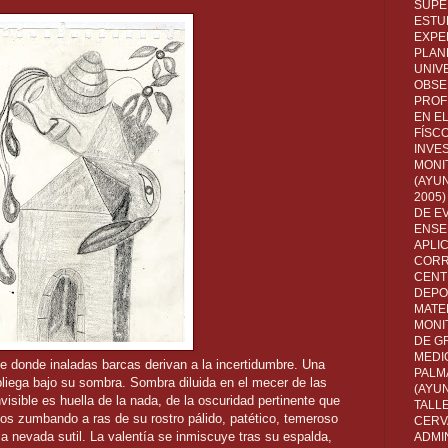
SUPE
ESTUD
EXPE
PLANE
UNIV
OBSE
PROF
EN E
FÍSC
INVES
MONI
(AYUN
2005)
DE E
ENSE
APLI
CORR
CENT
DEPO
MATE
MONI
DE G
MEDI
e donde inaladas barcas derivan a la incertidumbre. Una
PALM
pliega bajo su sombra. Sombra diluida en el mecer de las
(AYU
nvisible es huella de la nada, de la oscuridad pertinente que
TALL
os zumbando a ras de su rostro pálido, patético, temeroso
CERV
a nevada sutil. La valentía se inmiscuye tras su espalda,
ADMI