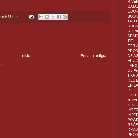
RIVER
CATA
COOR
BOOK 
en
9:37 p. m.
TALL
RUBA
ATEN
ADMI
TÍTU
FORM
PROB
DE A
Inicio
Entrada antigua
EDUC
)
LABO
ULPG
TRAT
RESI
EN L
DE H
CALI
*EVA
ICSE
INTE
INFO
POWE
GRÁF
DRAW,
PROG