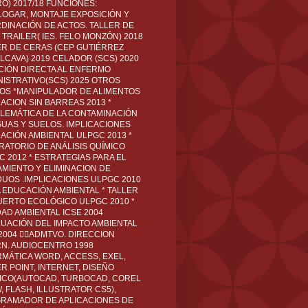
O) 2017/18 FUNCIONES:
LOGAR, MONTAJE EXPOSICIÓN Y
DINACIÓN DE ACTOS. TALLER DE
TRAILER( IES. FELO MONZÓN) 2018
ER DE CERAS (CEP GUTIÉRREZ
LCAVA) 2019 CELADOR (SCS) 2020
CIÓN DIRECTA AL ENFERMO
NISTRATIVO(SCS) 2025 OTROS
LOS *MANIPULADOR DE ALIMENTOS
ACION SIN BARREAS 2013 *
LEMÁTICA DE LA CONTAMINACIÓN
GUAS Y SUELOS. IMPLICACIONES
ACIÓN AMBIENTAL ULPGC 2013 *
RATORIO DE ANÁLISIS QUÍMICO
C 2012 * ESTRATEGIAS PARA EL
AMIENTO Y ELIMINACION DE
DUOS .IMPLICACIONES ULPGC 2010
A EDUCACIÓN AMBIENTAL * TALLER
UERTO ECOLÓGICO ULPGC 2010 *
DAD AMBIENTAL ICSE 2004
LUACIÓN DEL IMPACTO AMBIENTAL
 2004 ADMTVO. DIRECCION
RN. AUDIOCENTRO 1998
RMÁTICA WORD, ACCESS, EXEL,
R POINT, INTERNET, DISEÑO
ICO(AUTOCAD, TURBOCAD, COREL
 FLASH, ILLUSTRATOR CS5),
RAMADOR DE APLICACIONES DE