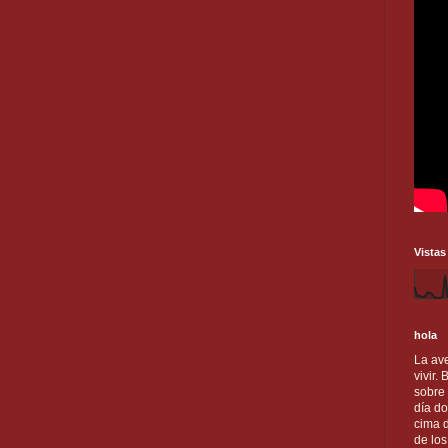
Vistas
hola
La ave
vivir.
sobre
día do
cima d
de lo