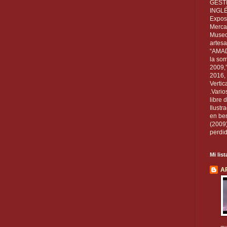
GEST
INGL
Exposi
Mercan
Museo
artesa
“AMAD
la som
2009,
2016, 
Vertic
.Vario
libre 
Ilust
en ben
(2009
perdid
Mi lis
A