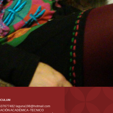
ICULUM
 637677482 laguna198@hotmail.com
ACIÓN ACADÉMICA -TECNICO