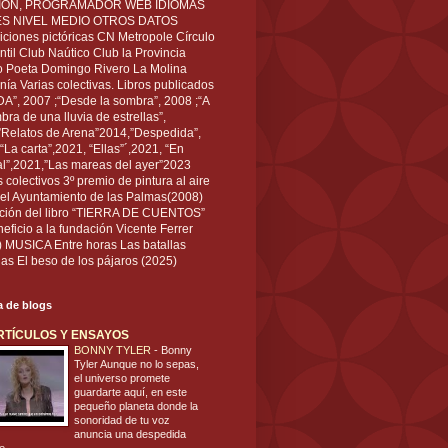
IÓN, PROGRAMADOR WEB IDIOMAS
ÉS NIVEL MEDIO OTROS DATOS
ciones pictóricas CN Metropole Círculo
til Club Naútico Club la Provincia
 Poeta Domingo Rivero La Molina
nía Varias colectivas. Libros publicados
A”, 2007 ;“Desde la sombra”, 2008 ;“A
bra de una lluvia de estrellas”,
”Relatos de Arena”2014,”Despedida”,
“La carta”,2021, “Ellas”´,2021, “En
al”,2021,”Las mareas del ayer”2023
s colectivos 3º premio de pintura al aire
del Ayuntamiento de las Palmas(2008)
ración del libro “TIERRA DE CUENTOS”
eficio a la fundación Vicente Ferrer
) MUSICA Entre horas Las batallas
as El beso de los pájaros (2025)
ta de blogs
RTÍCULOS Y ENSAYOS
BONNY TYLER
-
Bonny
Tyler Aunque no lo sepas,
el universo promete
guardarte aquí, en este
pequeño planeta donde la
sonoridad de tu voz
anuncia una despedida