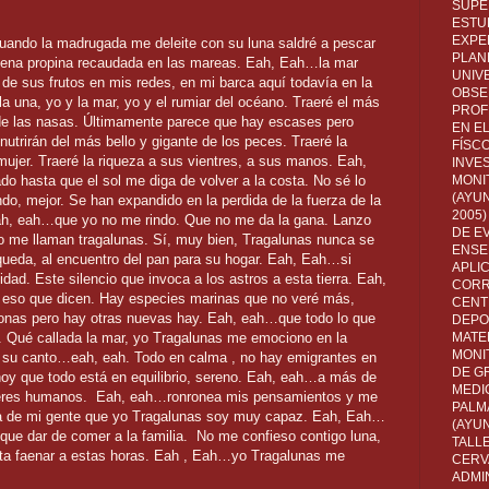
SUPE
ESTUD
EXPE
ando la madrugada me deleite con su luna saldré a pescar
PLANE
buena propina recaudada en las mareas. Eah, Eah…la mar
UNIV
o de sus frutos en mis redes, en mi barca aquí todavía en la
OBSE
 la una, yo y la mar, yo y el rumiar del océano. Traeré el más
PROF
de las nasas. Últimamente parece que hay escases pero
EN E
utrirán del más bello y gigante de los peces. Traeré la
FÍSC
 mujer. Traeré la riqueza a sus vientres, a sus manos. Eah,
INVES
 hasta que el sol me diga de volver a la costa. No sé lo
MONI
(AYUN
do, mejor. Se han expandido en la perdida de la fuerza de la
2005)
 Eah, eah…que yo no me rindo. Que no me da la gana. Lanzo
DE E
lo me llaman tragalunas. Sí, muy bien, Tragalunas nunca se
ENSE
queda, al encuentro del pan para su hogar. Eah, Eah…si
APLI
idad. Este silencio que invoca a los astros a esta tierra. Eah,
CORR
 eso que dicen. Hay especies marinas que no veré más,
CENT
zonas pero hay otras nuevas hay. Eah, eah…que todo lo que
DEPO
ve. Qué callada la mar, yo Tragalunas me emociono en la
MATE
MONI
 su canto…eah, eah. Todo en calma , no hay emigrantes en
DE G
hoy que todo está en equilibrio, sereno. Eah, eah…a más de
MEDI
seres humanos.
Eah, eah…ronronea mis pensamientos y me
PALM
a de mi gente que yo Tragalunas soy muy capaz. Eah, Eah…
(AYU
que dar de comer a la familia.
No me confieso contigo luna,
TALL
sta faenar a estas horas. Eah , Eah…yo Tragalunas me
CERV
ADMI