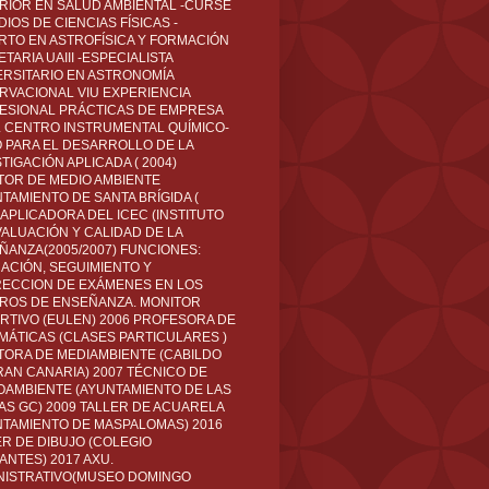
RIOR EN SALUD AMBIENTAL -CURSÉ
IOS DE CIENCIAS FÍSICAS -
RTO EN ASTROFÍSICA Y FORMACIÓN
TARIA UAIII -ESPECIALISTA
ERSITARIO EN ASTRONOMÍA
RVACIONAL VIU EXPERIENCIA
ESIONAL PRÁCTICAS DE EMPRESA
L CENTRO INSTRUMENTAL QUÍMICO-
O PARA EL DESARROLLO DE LA
TIGACIÓN APLICADA ( 2004)
TOR DE MEDIO AMBIENTE
TAMIENTO DE SANTA BRÍGIDA (
 APLICADORA DEL ICEC (INSTITUTO
VALUACIÓN Y CALIDAD DE LA
ÑANZA(2005/2007) FUNCIONES:
CACIÓN, SEGUIMIENTO Y
ECCION DE EXÁMENES EN LOS
ROS DE ENSEÑANZA. MONITOR
RTIVO (EULEN) 2006 PROFESORA DE
MÁTICAS (CLASES PARTICULARES )
TORA DE MEDIAMBIENTE (CABILDO
RAN CANARIA) 2007 TÉCNICO DE
OAMBIENTE (AYUNTAMIENTO DE LAS
AS GC) 2009 TALLER DE ACUARELA
NTAMIENTO DE MASPALOMAS) 2016
ER DE DIBUJO (COLEGIO
ANTES) 2017 AXU.
NISTRATIVO(MUSEO DOMINGO