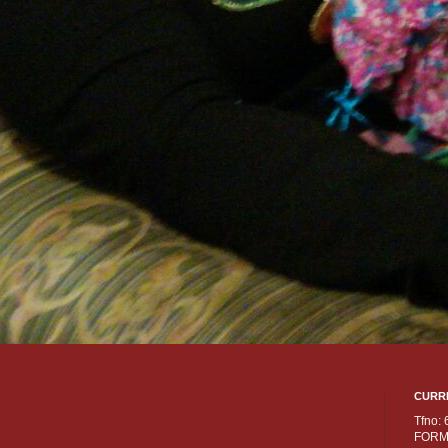
CURR
Tfno:
FORM