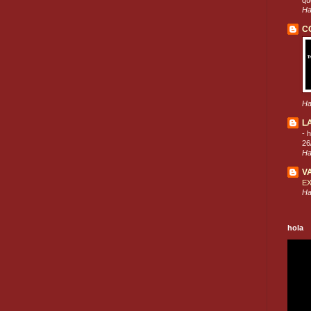
que
Ha
C
Ha
L
-
h
26
Ha
V
E
Ha
hola