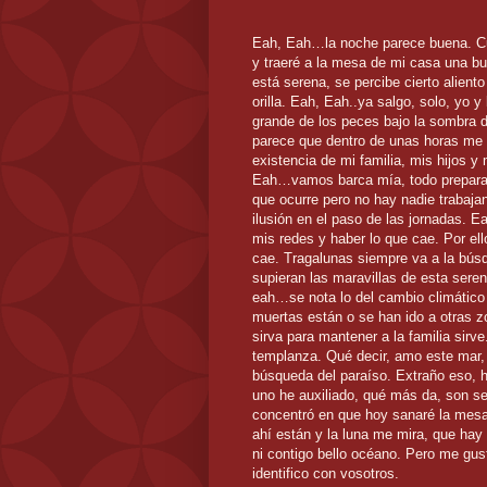
Eah, Eah…la noche parece buena. Cu
y traeré a la mesa de mi casa una 
está serena, se percibe cierto alient
orilla. Eah, Eah..ya salgo, solo, yo y
grande de los peces bajo la sombra 
parece que dentro de unas horas me n
existencia de mi familia, mis hijos y
Eah…vamos barca mía, todo preparado
que ocurre pero no hay nadie trabajan
ilusión en el paso de las jornadas.
mis redes y haber lo que cae. Por el
cae. Tragalunas siempre va a la bús
supieran las maravillas de esta seren
eah…se nota lo del cambio climático
muertas están o se han ido a otras 
sirva para mantener a la familia sir
templanza. Qué decir, amo este mar,
búsqueda del paraíso. Extraño eso, 
uno he auxiliado, qué más da, son 
concentró en que hoy sanaré la mes
ahí están y la luna me mira, que hay 
ni contigo bello océano. Pero me gu
identifico con vosotros.