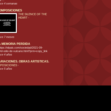
 ...
ce 4 semanas
OMPOSICIONES
THE SILENCE OF THE
HEART
-
ce 7 meses
A MEMORIA PERDIDA
ttps://elpais.com/sociedad/2021-09-
/el-odio-de-vulcano.html?prm=copy_link
ce 4 años
ARIACIONES. OBRAS ARTISTICAS.
XPOSICIONES
-
ce 5 años