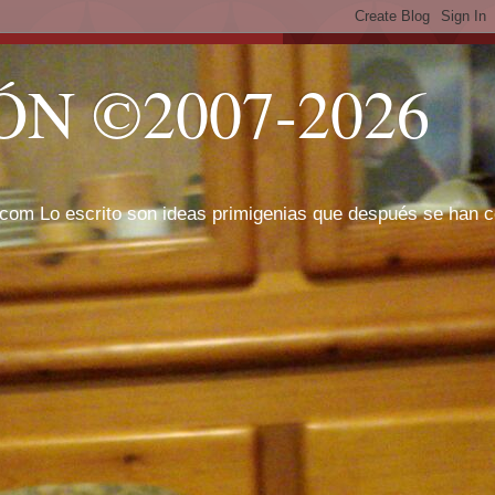
N ©2007-2026
com Lo escrito son ideas primigenias que después se han cor