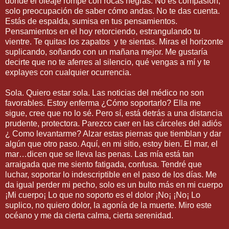
donde el oleaje rompe con rocas negras. No es compasión,
solo preocupación de saber cómo andas. No te das cuenta.
Estás de espalda, sumisa en tus pensamientos.
Pensamientos en el hoy retorciendo, estrangulando tu
vientre. Te quitas los zapatos
y te sientas. Miras el horizonte
suplicando, soñando con un mañana mejor. Me gustaría
decirte que no te aferres al silencio, qué vengas a mí y te
explayes con cualquier ocurrencia.
Sola. Quiero estar sola. Las noticias del médico no son
favorables. Estoy enferma ¿Cómo soportarlo? Ella me
sigue, cree que no lo sé. Pero sí, está detrás a una distancia
prudente, protectora. Parezco caer en las cárceles del adiós
¿ Como levantarme? Alzar estas piernas que tiemblan y dar
algún que otro paso. Aquí, en mi sitio, estoy bien. El mar, el
mar…dicen que se lleva las penas. Las mía está tan
arraigada que me siento fatigada, confusa. Tendré que
luchar, soportar lo indescriptible en el paso de los días. Me
da igual perder mi pecho, solo es un bulto más en mi cuerpo
¡Mi cuerpo¡ Lo que no soporto es el dolor ¡No¡ ¡No¡ Lo
suplico, no quiero dolor, la agonía de la muerte. Miro este
océano y me da cierta calma, cierta serenidad.