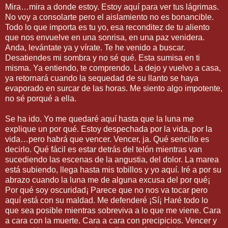
Mira…mira a donde estoy. Estoy aquí para ver tus lágrimas.
No voy a consolarte pero el aislamiento no es bonancible.
Todo lo que importa es tu yo, esa reconditez de tu aliento
que nos envuelve en una sonrisa, en una paz venidera.
Anda, levántate ya y vírate. Te he venido a buscar.
Desatiendes mi sombra y no sé qué. Esta sumisa en ti
misma. Ya entiendo, te comprendo. La dejo y vuelvo a casa,
ya retornará cuando la sequedad de su llanto se haya
evaporado en surcar de las horas. Me siento algo impotente,
no sé porqué a ella.
Se ha ido. Yo me quedaré aquí hasta que la luna me
explique un por qué. Estoy despechada por la vida, por la
vida…pero habrá que vencer. Vencer, ja. Qué sencillo es
decirlo. Qué fácil es estar detrás del telón mientras van
sucediendo las escenas de la angustia, del dolor. La marea
está subiendo, llega hasta mis tobillos y yo aquí. Iré a por su
abrazo cuando la luna me de alguna excusa del por qué¡
Por qué soy oscuridad¡ Parece que no nos va tocar pero
aquí está con su maldad. Me defenderé ¡Sí¡ Haré todo lo
que sea posible mientras sobreviva a lo que me viene. Cara
a cara con la muerte. Cara a cara con precipicios. Vencer y