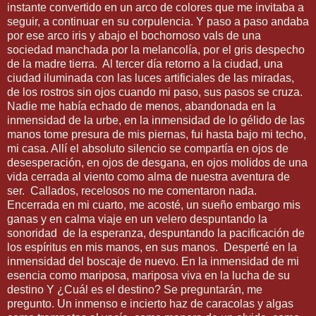
instante convertido en un arco de colores que me invitaba a
seguir, a continuar en su corpulencia. Y paso a paso andaba
por ese arco iris y abajo el bochornoso vals de una
sociedad manchada por la melancolía, por el gris despecho
de la madre tierra.
Al tercer día retorno a la ciudad, una
ciudad iluminada con las luces artificiales de las miradas,
de los rostros sin ojos cuando mi paso, sus pasos se cruza.
Nadie me había echado de menos, abandonada en la
inmensidad de la urbe, en la inmensidad de lo gélido de las
manos tome presura de mis piernas, fui hasta bajo mi techo,
mi casa. Allí el absoluto silencio se compartía en ojos de
desesperación, en ojos de desgana, en ojos molidos de una
vida cerrada al viento como alma de nuestra aventura de
ser.
Callados, recelosos no me comentaron nada.
Encerrada en mi cuarto, me acosté, un sueño embargo mis
ganas y en calma viaje en un velero despuntando la
sonoridad
de la esperanza, despuntando la pacificación de
los espíritus en mis manos, en sus manos.
Desperté en la
inmensidad del boscaje de nuevo. En la inmensidad de mi
esencia como mariposa, mariposa viva en la lucha de su
destino Y ¿Cuál es el destino? Se preguntarán, me
pregunto. Un inmenso e incierto haz de caracolas y algas