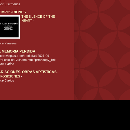
 ...
ce 3 semanas
OMPOSICIONES
THE SILENCE OF THE
HEART
-
ce 7 meses
A MEMORIA PERDIDA
ttps://elpais.com/sociedad/2021-09-
/el-odio-de-vulcano.html?prm=copy_link
ce 4 años
ARIACIONES. OBRAS ARTISTICAS.
XPOSICIONES
-
ce 5 años