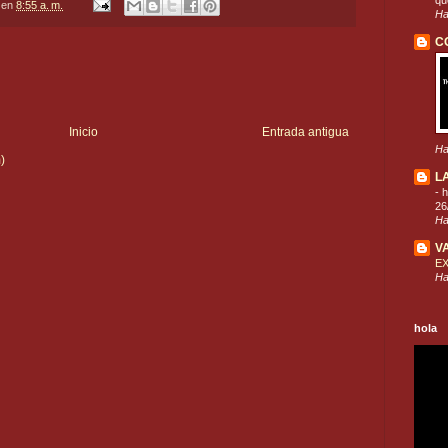
que
en
8:55 a. m.
Ha
C
Inicio
Entrada antigua
Ha
)
L
-
h
26
Ha
V
E
Ha
hola