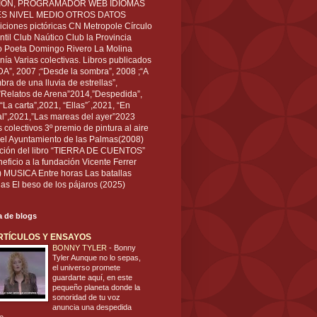
IÓN, PROGRAMADOR WEB IDIOMAS
ÉS NIVEL MEDIO OTROS DATOS
ciones pictóricas CN Metropole Círculo
til Club Naútico Club la Provincia
 Poeta Domingo Rivero La Molina
nía Varias colectivas. Libros publicados
A”, 2007 ;“Desde la sombra”, 2008 ;“A
bra de una lluvia de estrellas”,
”Relatos de Arena”2014,”Despedida”,
“La carta”,2021, “Ellas”´,2021, “En
al”,2021,”Las mareas del ayer”2023
s colectivos 3º premio de pintura al aire
del Ayuntamiento de las Palmas(2008)
ración del libro “TIERRA DE CUENTOS”
eficio a la fundación Vicente Ferrer
) MUSICA Entre horas Las batallas
as El beso de los pájaros (2025)
ta de blogs
RTÍCULOS Y ENSAYOS
BONNY TYLER
-
Bonny
Tyler Aunque no lo sepas,
el universo promete
guardarte aquí, en este
pequeño planeta donde la
sonoridad de tu voz
anuncia una despedida