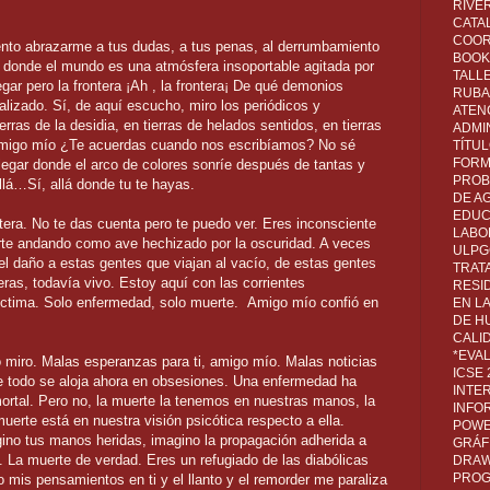
RIVER
CATA
COOR
ento abrazarme a tus dudas, a tus penas, al derrumbamiento
BOOK 
, donde el mundo es una atmósfera insoportable agitada por
TALL
legar pero la frontera ¡Ah , la frontera¡ De qué demonios
RUBA
lizado. Sí, de aquí escucho, miro los periódicos y
ATEN
rras de la desidia, en tierras de helados sentidos, en tierras
ADMI
amigo mío ¿Te acuerdas cuando nos escribíamos? No sé
TÍTU
FORM
llegar donde el arco de colores sonríe después de tantas y
PROB
lá…Sí, allá donde tu te hayas.
DE A
EDUC
ntera. No te das cuenta pero te puedo ver. Eres inconsciente
LABO
uerte andando como ave hechizado por la oscuridad. A veces
ULPG
el daño a estas gentes que viajan al vacío, de estas gentes
TRAT
ras, todavía vivo. Estoy aquí con las corrientes
RESI
íctima. Solo enfermedad, solo muerte.
Amigo mío confió en
EN L
DE H
CALI
*EVA
 miro. Malas esperanzas para ti, amigo mío. Malas noticias
ICSE
de todo se aloja ahora en obsesiones. Una enfermedad ha
INTE
ortal. Pero no, la muerte la tenemos en nuestras manos, la
INFO
erte está en nuestra visión psicótica respecto a ella.
POWE
gino tus manos heridas, imagino la propagación adherida a
GRÁF
. La muerte de verdad. Eres un refugiado de las diabólicas
DRAW,
PROG
 mis pensamientos en ti y el llanto y el remorder me paraliza