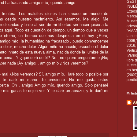
GEST
ad ha fracasado amigo mío, querido amigo.
INGL
Exposi
a frontera. Los malditos dioses han creado un mundo de
Mercan
das desde nuestro nacimiento. Así estamos. Me alejo. Me
Museo
diocridad y bailo al son de mi libertad sin hacer juicio a la
artesa
os aquí. Todo es cuestión de tiempo, un tiempo que a veces
“AMAD
ce eterno, un tiempo que nos desprecia en el hoy ¿Pero,
la som
2009,
amigo mío, la humanidad ha fracasado , puedo convencerme
2016, 
o dolor, mucho dolor. Algún niño ha nacido, escucho el dolor
Vertic
lanto innato de esta nueva alma, nacida donde la lumbre de la
.Vario
ve pena.
Y ¿qué será de él? No , no quiero preguntarme ¡No¡
libre 
 saber nada ¡Ay amigo¡ , amigo mío ¿Nos veremos?
Ilust
en ben
 mal ¿Nos veremos? Sí, amigo mío. Haré todo lo posible por
(2009
 y te daré mi mano. Te presiento. No me gusta estos
perdid
 cerca ¡Oh , amigo¡ Amigo mío, querido amigo. Solo pensaré
ue mis ganas te dejen ver. Y te daré un abrazo, y te daré mi
Mi lis
A