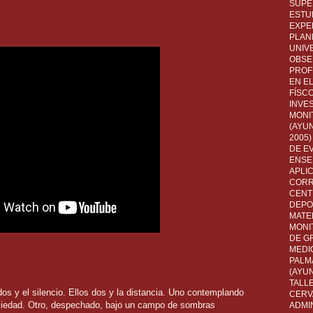
SUPE
ESTUD
EXPE
PLANE
UNIV
OBSE
PROF
EN E
FÍSC
INVES
MONI
(AYUN
2005)
DE E
ENSE
APLI
CORR
CENT
DEPO
MATE
MONI
DE G
MEDI
PALM
(AYU
TALL
os y el silencio. Ellos dos y la distancia. Uno contemplando
CERV
ciedad. Otro, despechado, bajo un campo de sombras
ADMI