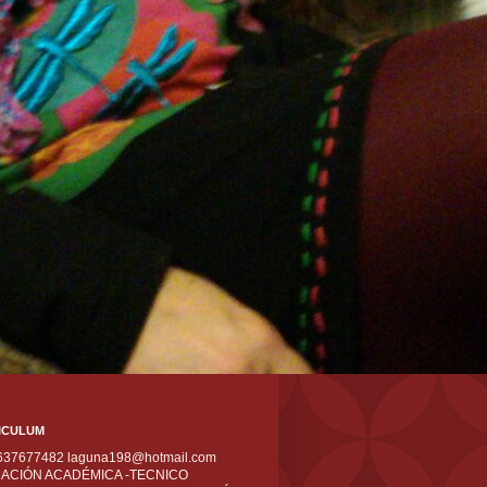
ICULUM
 637677482 laguna198@hotmail.com
ACIÓN ACADÉMICA -TECNICO