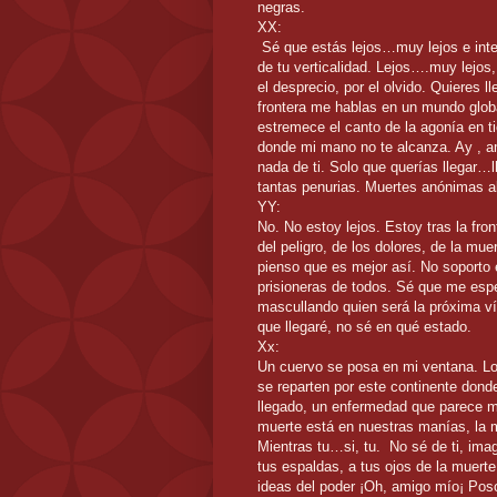
negras.
XX:
Sé que estás lejos…muy lejos e int
de tu verticalidad. Lejos….muy lejos
el desprecio, por el olvido. Quieres l
frontera me hablas en un mundo globa
estremece el canto de la agonía en tie
donde mi mano no te alcanza. Ay , 
nada de ti. Solo que querías llegar…
tantas penurias. Muertes anónimas al
YY:
No. No estoy lejos. Estoy tras la fro
del peligro, de los dolores, de la m
pienso que es mejor así. No soporto 
prisioneras de todos. Sé que me espe
mascullando quien será la próxima v
que llegaré, no sé en qué estado.
Xx:
Un cuervo se posa en mi ventana. Lo
se reparten por este continente don
llegado, un enfermedad que parece m
muerte está en nuestras manías, la mu
Mientras tu…si, tu.
No sé de ti, ima
tus espaldas, a tus ojos de la muerte
ideas del poder ¡Oh, amigo mío¡ Poso