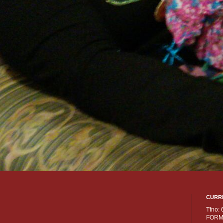
CURR
Tfno:
FORM