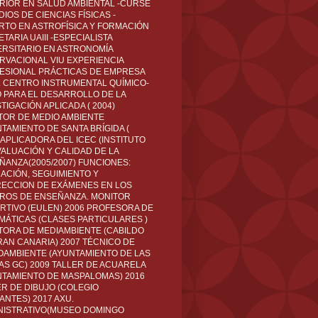
RIOR EN SALUD AMBIENTAL -CURSÉ
IOS DE CIENCIAS FÍSICAS -
RTO EN ASTROFÍSICA Y FORMACIÓN
TARIA UAIII -ESPECIALISTA
ERSITARIO EN ASTRONOMÍA
RVACIONAL VIU EXPERIENCIA
ESIONAL PRÁCTICAS DE EMPRESA
L CENTRO INSTRUMENTAL QUÍMICO-
O PARA EL DESARROLLO DE LA
TIGACIÓN APLICADA ( 2004)
TOR DE MEDIO AMBIENTE
TAMIENTO DE SANTA BRÍGIDA (
 APLICADORA DEL ICEC (INSTITUTO
VALUACIÓN Y CALIDAD DE LA
ÑANZA(2005/2007) FUNCIONES:
CACIÓN, SEGUIMIENTO Y
ECCION DE EXÁMENES EN LOS
ROS DE ENSEÑANZA. MONITOR
RTIVO (EULEN) 2006 PROFESORA DE
MÁTICAS (CLASES PARTICULARES )
TORA DE MEDIAMBIENTE (CABILDO
RAN CANARIA) 2007 TÉCNICO DE
OAMBIENTE (AYUNTAMIENTO DE LAS
AS GC) 2009 TALLER DE ACUARELA
NTAMIENTO DE MASPALOMAS) 2016
ER DE DIBUJO (COLEGIO
ANTES) 2017 AXU.
NISTRATIVO(MUSEO DOMINGO