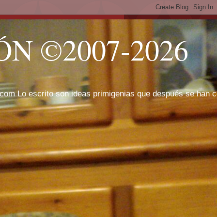
N ©2007-2026
com Lo escrito son ideas primigenias que después se han cor