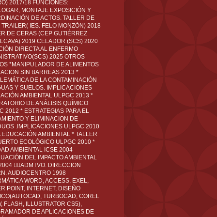
O) 2017/18 FUNCIONES:
LOGAR, MONTAJE EXPOSICIÓN Y
DINACIÓN DE ACTOS. TALLER DE
TRAILER( IES. FELO MONZÓN) 2018
ER DE CERAS (CEP GUTIÉRREZ
LCAVA) 2019 CELADOR (SCS) 2020
CIÓN DIRECTA AL ENFERMO
NISTRATIVO(SCS) 2025 OTROS
LOS *MANIPULADOR DE ALIMENTOS
ACION SIN BARREAS 2013 *
LEMÁTICA DE LA CONTAMINACIÓN
GUAS Y SUELOS. IMPLICACIONES
ACIÓN AMBIENTAL ULPGC 2013 *
RATORIO DE ANÁLISIS QUÍMICO
C 2012 * ESTRATEGIAS PARA EL
AMIENTO Y ELIMINACION DE
DUOS .IMPLICACIONES ULPGC 2010
A EDUCACIÓN AMBIENTAL * TALLER
UERTO ECOLÓGICO ULPGC 2010 *
DAD AMBIENTAL ICSE 2004
LUACIÓN DEL IMPACTO AMBIENTAL
 2004 ADMTVO. DIRECCION
RN. AUDIOCENTRO 1998
RMÁTICA WORD, ACCESS, EXEL,
R POINT, INTERNET, DISEÑO
ICO(AUTOCAD, TURBOCAD, COREL
 FLASH, ILLUSTRATOR CS5),
RAMADOR DE APLICACIONES DE