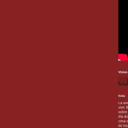
Vistas
hola
La ave
vivir.
sobre
día do
cima d
de lo