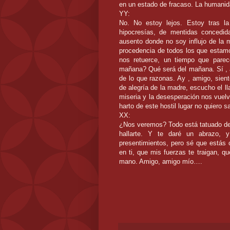
en un estado de fracaso. La humanid
YY:
No. No estoy lejos. Estoy tras l
hipocresías, de mentidas concedi
ausento donde no soy influjo de la me
procedencia de todos los que estam
nos retuerce, un tiempo que pare
mañana? Qué será del mañana. Sí , 
de lo que razonas. Ay , amigo, sient
de alegría de la madre, escucho el l
miseria y la desesperación nos vuel
harto de este hostil lugar no quiero
XX:
¿Nos veremos? Todo está tatuado de
hallarte. Y te daré un abrazo,
presentimientos, pero sé que estás
en ti, que mis fuerzas te traigan, q
mano. Amigo, amigo mío….