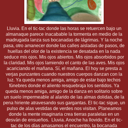
Lluvia. En el tic-tac donde las horas se retuercen bajo un
almanaque parece inacabable la tormenta en medio de la
madrugada lanza sus bocanadas de lágrimas. Y la noche
pasa, otro amanecer donde las calles aisladas de pasos, de
huellas del olor de la existencia se desatada en la nada
seduce mis ojos. Mis ojos abiertos. Mis ojos absorbidos por
la claridad. Mis ojos lamiendo el canto de las aves. Mis ojos
acariciando el mañana. Sí, el mañana. El hoy se presta a
verjas punzantes cuando nuestros cuerpos danzan con la
luz. Ya queda menos amiga, amigo de estar bajo techos
fúnebres donde el aliento resquebraja los sentidos. Ya
queda menos amiga, amigo de la danza en solitario sobre
un suelo impermeable al alarido de las almas dolidas, de la
pena hiriente atravesando sus gargantas. El tic-tac sigue, un
pulso de alas vestidas de verdes nos visitan. Planeamos
donde la mente imaginaria crea tierras paralelas en un
desván de ensueños. Lluvia. Anoche ha llovido. En el tic-
tac de los días amasamos el encuentro, la bocanada