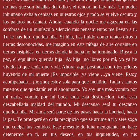
no más que son batallas del odio y el rencor, no hay más. Un poder
inhumano exhala cenizas en nuestros ojos y todo se vuelve oscuro y
los pájaros no cantan. Ahora, cuando la noche me agazapa en las
sombras de un minúsculo silencio mis pensamientos me llevan a ti.
Tu te has ido, querida hija. Si hija, has huido como tantos otros a
tierras desconocidas, me imagino en esta ráfaga de aire cortante en
tierras insípidas, en tierras donde la lucha no ha terminado. Busca la
paz, el equilibrio querida hija ¡Ay hija ¡no llores por mí, yo ya he
vivido lo que tenía que vivir. Ahora, aquí postrada con ojos prietos
huyendo de mi muerte ¡Es imposible ¡ya viene….ya viene. Estoy
acompañada…¡no¡¡no¡ estoy sola para que mentirte. Tanta y tantos
muertos que quedarán en el anonimato. Yo soy una más, vomito por
mi nariz, vomito por mi boca toda esta destrucción, toda esta
descabellada maldad del mundo. Mi descanso será tu descanso
querida hija. Mi alma será parte de tus pasas hacia la libertad, hacia
la paz. Te protegeré en cada precipicio que se arrime a ti y seré soga
que cuelga tus sentidos. Este presente de luna menguante me hace
detenerme en ti, en tus deseos, en tus inquietudes, en tus