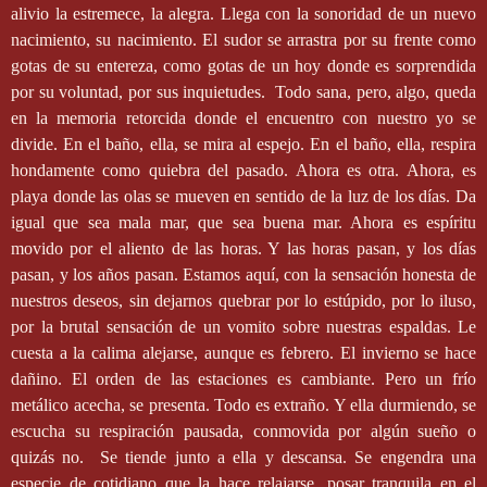
alivio la estremece, la alegra. Llega con la sonoridad de un nuevo
nacimiento, su nacimiento. El sudor se arrastra por su frente como
gotas de su entereza, como gotas de un hoy donde es sorprendida
por su voluntad, por sus inquietudes.
Todo sana, pero, algo, queda
en la memoria retorcida donde el encuentro con nuestro yo se
divide. En el baño, ella, se mira al espejo. En el baño, ella, respira
hondamente como quiebra del pasado. Ahora es otra. Ahora, es
playa donde las olas se mueven en sentido de la luz de los días. Da
igual que sea mala mar, que sea buena mar. Ahora es espíritu
movido por el aliento de las horas. Y las horas pasan, y los días
pasan, y los años pasan. Estamos aquí, con la sensación honesta de
nuestros deseos, sin dejarnos quebrar por lo estúpido, por lo iluso,
por la brutal sensación de un vomito sobre nuestras espaldas. Le
cuesta a la calima alejarse, aunque es febrero. El invierno se hace
dañino. El orden de las estaciones es cambiante. Pero un frío
metálico acecha, se presenta. Todo es extraño. Y ella durmiendo, se
escucha su respiración pausada, conmovida por algún sueño o
quizás no.
Se tiende junto a ella y descansa. Se engendra una
especie de cotidiano que la hace relajarse, posar tranquila en el