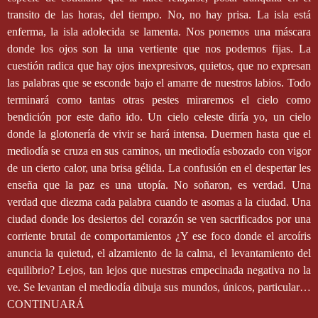
transito de las horas, del tiempo. No, no hay prisa. La isla está
enferma, la isla adolecida se lamenta. Nos ponemos una máscara
donde los ojos son la una vertiente que nos podemos fijas. La
cuestión radica que hay ojos inexpresivos, quietos, que no expresan
las palabras que se esconde bajo el amarre de nuestros labios. Todo
terminará como tantas otras pestes miraremos el cielo como
bendición por este daño ido. Un cielo celeste diría yo, un cielo
donde la glotonería de vivir se hará intensa. Duermen hasta que el
mediodía se cruza en sus caminos, un mediodía esbozado con vigor
de un cierto calor, una brisa gélida. La confusión en el despertar les
enseña que la paz es una utopía. No soñaron, es verdad. Una
verdad que diezma cada palabra cuando te asomas a la ciudad. Una
ciudad donde los desiertos del corazón se ven sacrificados por una
corriente brutal de comportamientos ¿Y ese foco donde el arcoíris
anuncia la quietud, el alzamiento de la calma, el levantamiento del
equilibrio? Lejos, tan lejos que nuestras empecinada negativa no la
ve. Se levantan el mediodía dibuja sus mundos, únicos, particular…
CONTINUARÁ