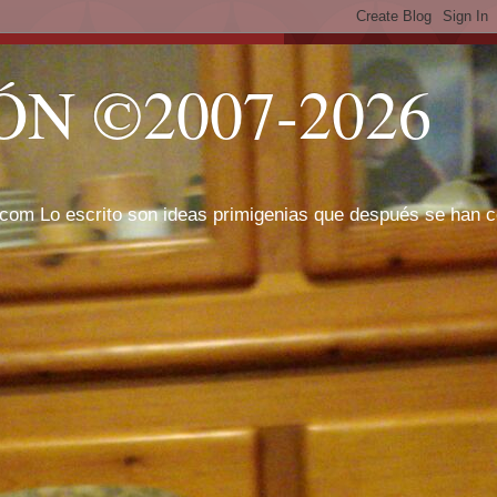
N ©2007-2026
com Lo escrito son ideas primigenias que después se han cor