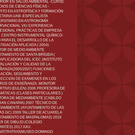
RIOR EN SALUD AMBIENTAL -CURSÉ
IOS DE CIENCIAS FÍSICAS -
RTO EN ASTROFÍSICA Y FORMACIÓN
TARIA UAIII -ESPECIALISTA
ERSITARIO EN ASTRONOMÍA
RVACIONAL VIU EXPERIENCIA
ESIONAL PRÁCTICAS DE EMPRESA
L CENTRO INSTRUMENTAL QUÍMICO-
O PARA EL DESARROLLO DE LA
TIGACIÓN APLICADA ( 2004)
TOR DE MEDIO AMBIENTE
TAMIENTO DE SANTA BRÍGIDA (
 APLICADORA DEL ICEC (INSTITUTO
VALUACIÓN Y CALIDAD DE LA
ÑANZA(2005/2007) FUNCIONES:
CACIÓN, SEGUIMIENTO Y
ECCION DE EXÁMENES EN LOS
ROS DE ENSEÑANZA. MONITOR
RTIVO (EULEN) 2006 PROFESORA DE
MÁTICAS (CLASES PARTICULARES )
TORA DE MEDIAMBIENTE (CABILDO
RAN CANARIA) 2007 TÉCNICO DE
OAMBIENTE (AYUNTAMIENTO DE LAS
AS GC) 2009 TALLER DE ACUARELA
NTAMIENTO DE MASPALOMAS) 2016
ER DE DIBUJO (COLEGIO
ANTES) 2017 AXU.
NISTRATIVO(MUSEO DOMINGO