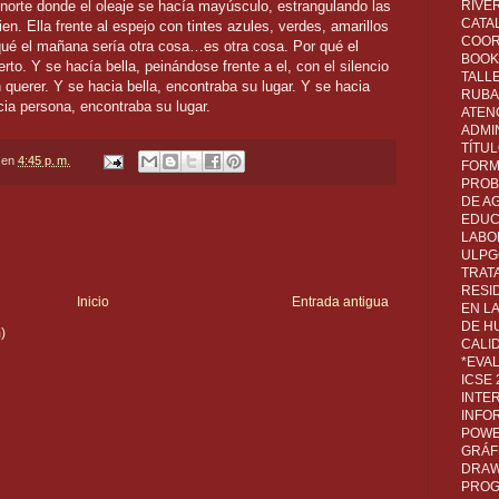
RIVER
l norte donde el oleaje se hacía mayúsculo, estrangulando las
CATA
n. Ella frente al espejo con tintes azules, verdes, amarillos
COOR
qué el mañana sería otra cosa…es otra cosa. Por qué el
BOOK 
o. Y se hacía bella, peinándose frente a el, con el silencio
TALL
 querer. Y se hacia bella, encontraba su lugar. Y se hacia
RUBA
cia persona, encontraba su lugar.
ATEN
ADMI
TÍTU
en
4:45 p. m.
FORM
PROB
DE A
EDUC
LABO
ULPG
TRAT
RESI
Inicio
Entrada antigua
EN L
DE H
)
CALI
*EVA
ICSE
INTE
INFO
POWE
GRÁF
DRAW,
PROG