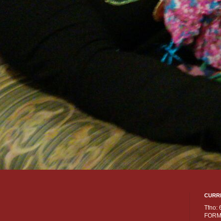
CURR
Tfno:
FORM