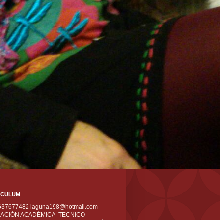
ICULUM
 637677482 laguna198@hotmail.com
ACIÓN ACADÉMICA -TECNICO