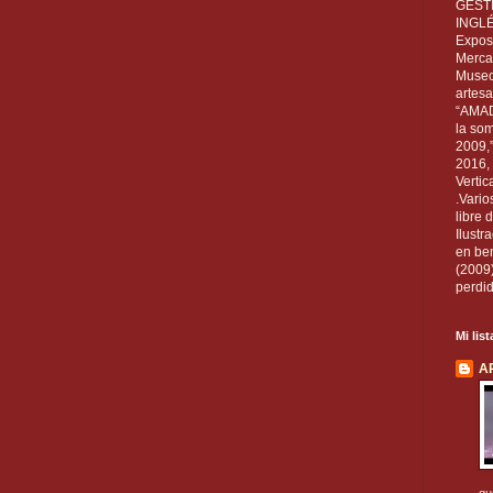
GEST
INGL
Exposi
Mercan
Museo
artesa
“AMAD
la som
2009,
2016, 
Vertic
.Vario
libre 
Ilust
en ben
(2009
perdid
Mi lis
A