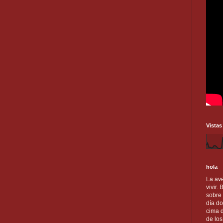
Vistas
hola
La ave
vivir.
sobre
día do
cima d
de lo