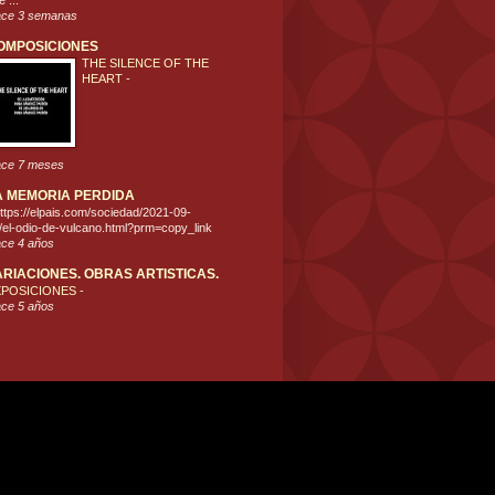
 ...
ce 3 semanas
OMPOSICIONES
THE SILENCE OF THE
HEART
-
ce 7 meses
A MEMORIA PERDIDA
ttps://elpais.com/sociedad/2021-09-
/el-odio-de-vulcano.html?prm=copy_link
ce 4 años
ARIACIONES. OBRAS ARTISTICAS.
XPOSICIONES
-
ce 5 años