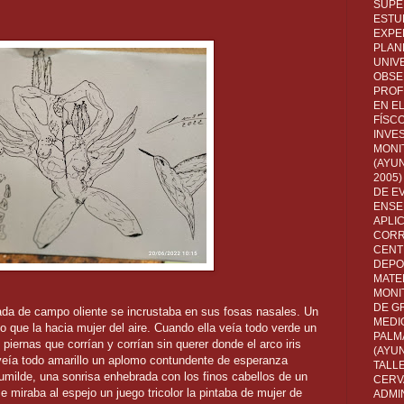
SUPE
ESTUD
EXPE
PLANE
UNIV
OBSE
PROF
EN E
FÍSC
INVES
MONI
(AYUN
2005)
DE E
ENSE
APLI
CORR
CENT
DEPO
MATE
MONI
DE G
ada de campo oliente se incrustaba en sus fosas nasales. Un
MEDI
do que la hacia mujer del aire. Cuando ella veía todo verde un
PALM
piernas que corrían y corrían sin querer donde el arco iris
(AYU
 veía todo amarillo un aplomo contundente de esperanza
TALL
umilde, una sonrisa enhebrada con los finos cabellos de un
CERV
e miraba al espejo un juego tricolor la pintaba de mujer de
ADMI