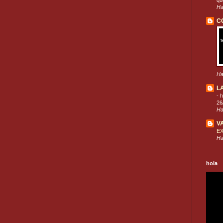
que
Ha
C
Ha
L
-
h
26
Ha
V
E
Ha
hola