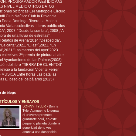
IÓN, PROGRAMADOR WEB IDIOMAS
ÉS NIVEL MEDIO OTROS DATOS
ciones pictóricas CN Metropole Círculo
til Club Naútico Club la Provincia
 Poeta Domingo Rivero La Molina
nía Varias colectivas. Libros publicados
A”, 2007 ;“Desde la sombra”, 2008 ;“A
bra de una lluvia de estrellas”,
”Relatos de Arena”2014,”Despedida”,
“La carta”,2021, “Ellas”´,2021, “En
al”,2021,”Las mareas del ayer”2023
s colectivos 3º premio de pintura al aire
del Ayuntamiento de las Palmas(2008)
ración del libro “TIERRA DE CUENTOS”
eficio a la fundación Vicente Ferrer
) MUSICA Entre horas Las batallas
as El beso de los pájaros (2025)
ta de blogs
RTÍCULOS Y ENSAYOS
BONNY TYLER
-
Bonny
Tyler Aunque no lo sepas,
el universo promete
guardarte aquí, en este
pequeño planeta donde la
sonoridad de tu voz
anuncia una despedida