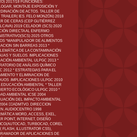
O) 2017/18 FUNCIONES:
LOGAR, MONTAJE EXPOSICIÓN Y
DINACIÓN DE ACTOS. TALLER DE
TRAILER( IES. FELO MONZÓN) 2018
ER DE CERAS (CEP GUTIÉRREZ
LCAVA) 2019 CELADOR (SCS) 2020
CIÓN DIRECTA AL ENFERMO
NISTRATIVO(SCS) 2025 OTROS
LOS *MANIPULADOR DE ALIMENTOS
ACION SIN BARREAS 2013 *
LEMÁTICA DE LA CONTAMINACIÓN
GUAS Y SUELOS. IMPLICACIONES
ACIÓN AMBIENTAL ULPGC 2013 *
RATORIO DE ANÁLISIS QUÍMICO
C 2012 * ESTRATEGIAS PARA EL
AMIENTO Y ELIMINACION DE
DUOS .IMPLICACIONES ULPGC 2010
A EDUCACIÓN AMBIENTAL * TALLER
UERTO ECOLÓGICO ULPGC 2010 *
DAD AMBIENTAL ICSE 2004
LUACIÓN DEL IMPACTO AMBIENTAL
 2004 ADMTVO. DIRECCION
RN. AUDIOCENTRO 1998
RMÁTICA WORD, ACCESS, EXEL,
R POINT, INTERNET, DISEÑO
ICO(AUTOCAD, TURBOCAD, COREL
 FLASH, ILLUSTRATOR CS5),
RAMADOR DE APLICACIONES DE