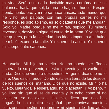
mi vida. Seré, eso, nada. Invisible masa corpórea que se
balancea hasta que sol, la luna le haga un hueco. Respiro
hondamente, oro, y mi fe se hace añicos. Este mundo que
he visto, que palpado con mis propias carnes no me
responde, es solo abismo, es solo cadenas que me ahogan.
Solo yo. Madre porqué no me miras, suplico. Tu mirada
reventada, desviada sigue el curso de la pena. Y yo sé que
me quieres, pero la sociedad, las ideas imponen a tu huida
de mí. Y recuerdo la calle. Y recuerdo la acera. Y recuerdo
mi cuerpo entre cartones.
Ha vuelto. Mi hijo ha vuelto. No, no puede ser. Todos
esperando su porvenir, nuestro porvenir y ha vuelto, sin
nada. Dice que viene a despedirse. Mi gente dice que no lo
mire. Que es un fraude. Donde esta esa tierra de los deseos,
de los sueños del mañana. Dice que no existe. Mi hijo ha
vuelto. Mala vida le espera aquí, no lo aceptan. Y yo peno. Y
yo lloro sin que el se de cuenta y lo echo como si no
existiera. Ya no existes hijo mío, dicen que nos has
engañado. La mentira es puñal que atraviesa nuestros
corazones, nuestros cerebros y ni siquiera te digo adiós.