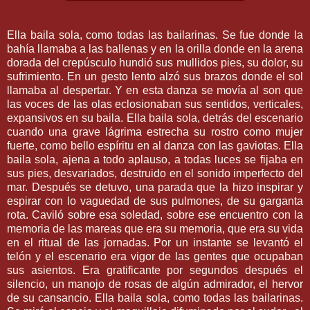
Ella baila sola, como todas las bailarinas. Se fue donde la
bahía llamaba a las ballenas y en la orilla donde en la arena
dorada del crepúsculo hundió sus mullidos pies, su dolor, su
sufrimiento. En un gesto lento alzó sus brazos donde el sol
llamaba al despertar. Y en esta danza se movía al son que
las voces de las olas eclosionaban sus sentidos, verticales,
expansivos en su baila. Ella baila sola, detrás del escenario
cuando una grave lágrima estrecha su rostro como mujer
fuerte, como bello espíritu en al danza con las gaviotas. Ella
baila sola, ajena a todo aplauso, a todas luces se fijaba en
sus pies, desvariados, destruido en el sonido imperfecto del
mar. Después se detuvo, una parada que la hizo inspirar y
espirar con lo vaguedad de sus pulmones, de su garganta
rota. Caviló sobre esa soledad, sobre ese encuentro con la
memoria de las mareas que era su memoria, que era su vida
en el ritual de las jornadas. Por un instante se levantó el
telón y el escenario era vigor de las gentes que ocupaban
sus asientos. Era gratificante por segundos después el
silencio, un manojo de rosas de algún admirador, el hervor
de su cansancio. Ella baila sola, como todas las bailarinas.