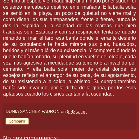
Se miró al espejo y el maquillaje difuminado por el sudor , el
esfuerzo marcaba su destino, en el mañana. Ella baila sola,
se sentó en la playa, un poco de quietud no viene mal y
como dicen los sus antepasados, frente a frente, nunca le
des la espalda, a la soledad de las mareas que bien
traidoras son. Estática y con su respiración lenta se quedo
mirando el mar, el faro, esa bahía donde el errante desierto
de su corpulencia le hacia mirarse sus pies, huesudos,
heridos y el más allá de su existencia. Y comprendió todo lo
que le habían robado, su plenitud en vuelco del oleaje, cada
vez más agresivo a medida que su terreno era invadido por
cemento. Y ella baila sola, mujer de cristal donde los
espejos reflejan el amargor de su pena, de su agotamiento,
de su resistencia a la caída, al abismo. Su cuerpo también
había sido invadido, por la dicha de la gloria, por los esos
aplausos cuando los cisnes cantan a la oscuridad.
DUNIA SANCHEZ PADRON
en
9:42 a. m.
Compartir
No hay comentarios: