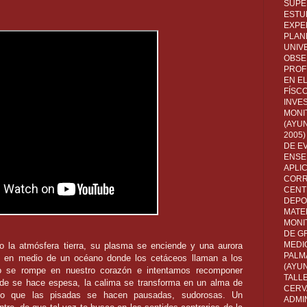
SUPE
ESTUD
EXPE
PLANE
UNIV
OBSE
PROF
EN E
FÍSC
INVES
MONI
(AYUN
2005)
DE E
ENSE
APLI
CORR
CENT
DEPO
MATE
MONI
DE G
MEDI
do la atmósfera tierra, su plasma se enciende y una aurora
PALM
sla, en medio de un océano donde los cetáceos llaman a los
(AYU
rio se rompe en nuestro corazón e intentamos recomponer
TALL
tarde se hace espesa, la calima se transforma en un alma de
CERV
to que las pisadas se hacen pausadas, sudorosas. Un
ADMI