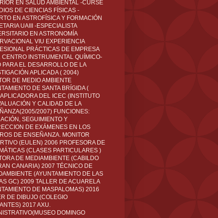
RIOR EN SALUD AMBIENTAL -CURSÉ
IOS DE CIENCIAS FÍSICAS -
RTO EN ASTROFÍSICA Y FORMACIÓN
TARIA UAIII -ESPECIALISTA
ERSITARIO EN ASTRONOMÍA
RVACIONAL VIU EXPERIENCIA
ESIONAL PRÁCTICAS DE EMPRESA
L CENTRO INSTRUMENTAL QUÍMICO-
O PARA EL DESARROLLO DE LA
TIGACIÓN APLICADA ( 2004)
TOR DE MEDIO AMBIENTE
TAMIENTO DE SANTA BRÍGIDA (
 APLICADORA DEL ICEC (INSTITUTO
VALUACIÓN Y CALIDAD DE LA
ÑANZA(2005/2007) FUNCIONES:
CACIÓN, SEGUIMIENTO Y
ECCION DE EXÁMENES EN LOS
ROS DE ENSEÑANZA. MONITOR
RTIVO (EULEN) 2006 PROFESORA DE
MÁTICAS (CLASES PARTICULARES )
TORA DE MEDIAMBIENTE (CABILDO
RAN CANARIA) 2007 TÉCNICO DE
OAMBIENTE (AYUNTAMIENTO DE LAS
AS GC) 2009 TALLER DE ACUARELA
NTAMIENTO DE MASPALOMAS) 2016
ER DE DIBUJO (COLEGIO
ANTES) 2017 AXU.
NISTRATIVO(MUSEO DOMINGO