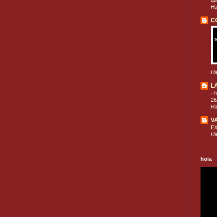
que
Ha
C
Ha
L
-
h
26
Ha
V
E
Ha
hola