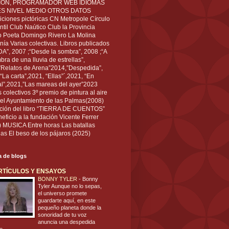
IÓN, PROGRAMADOR WEB IDIOMAS
ÉS NIVEL MEDIO OTROS DATOS
ciones pictóricas CN Metropole Círculo
til Club Naútico Club la Provincia
 Poeta Domingo Rivero La Molina
nía Varias colectivas. Libros publicados
A”, 2007 ;“Desde la sombra”, 2008 ;“A
bra de una lluvia de estrellas”,
”Relatos de Arena”2014,”Despedida”,
“La carta”,2021, “Ellas”´,2021, “En
al”,2021,”Las mareas del ayer”2023
s colectivos 3º premio de pintura al aire
del Ayuntamiento de las Palmas(2008)
ración del libro “TIERRA DE CUENTOS”
eficio a la fundación Vicente Ferrer
) MUSICA Entre horas Las batallas
as El beso de los pájaros (2025)
ta de blogs
RTÍCULOS Y ENSAYOS
BONNY TYLER
-
Bonny
Tyler Aunque no lo sepas,
el universo promete
guardarte aquí, en este
pequeño planeta donde la
sonoridad de tu voz
anuncia una despedida