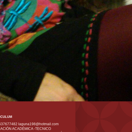
ICULUM
 637677482 laguna198@hotmail.com
ACIÓN ACADÉMICA -TECNICO