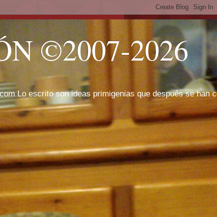
N ©2007-2026
com Lo escrito son ideas primigenias que después se han cor