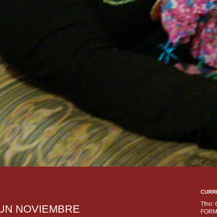
CURR
Tfno:
 UN NOVIEMBRE
FORM