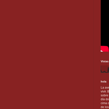
Vistas
hola
La ave
vivir.
sobre
día do
cima d
de lo