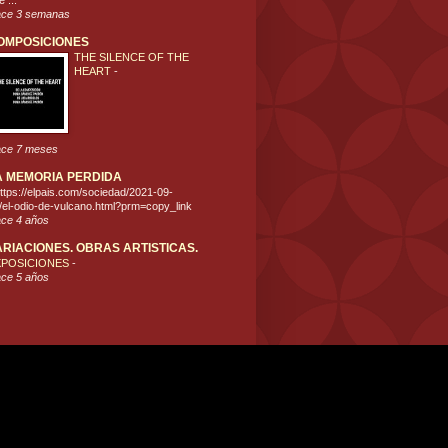
 ...
ce 3 semanas
OMPOSICIONES
THE SILENCE OF THE
HEART
-
ce 7 meses
A MEMORIA PERDIDA
ttps://elpais.com/sociedad/2021-09-
/el-odio-de-vulcano.html?prm=copy_link
ce 4 años
ARIACIONES. OBRAS ARTISTICAS.
XPOSICIONES
-
ce 5 años