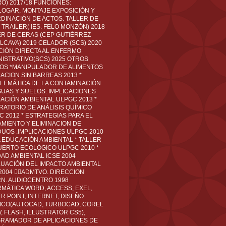
O) 2017/18 FUNCIONES:
LOGAR, MONTAJE EXPOSICIÓN Y
DINACIÓN DE ACTOS. TALLER DE
TRAILER( IES. FELO MONZÓN) 2018
ER DE CERAS (CEP GUTIÉRREZ
LCAVA) 2019 CELADOR (SCS) 2020
CIÓN DIRECTA AL ENFERMO
NISTRATIVO(SCS) 2025 OTROS
LOS *MANIPULADOR DE ALIMENTOS
ACION SIN BARREAS 2013 *
LEMÁTICA DE LA CONTAMINACIÓN
GUAS Y SUELOS. IMPLICACIONES
ACIÓN AMBIENTAL ULPGC 2013 *
RATORIO DE ANÁLISIS QUÍMICO
C 2012 * ESTRATEGIAS PARA EL
AMIENTO Y ELIMINACION DE
DUOS .IMPLICACIONES ULPGC 2010
A EDUCACIÓN AMBIENTAL * TALLER
UERTO ECOLÓGICO ULPGC 2010 *
DAD AMBIENTAL ICSE 2004
LUACIÓN DEL IMPACTO AMBIENTAL
 2004 ADMTVO. DIRECCION
RN. AUDIOCENTRO 1998
RMÁTICA WORD, ACCESS, EXEL,
R POINT, INTERNET, DISEÑO
ICO(AUTOCAD, TURBOCAD, COREL
 FLASH, ILLUSTRATOR CS5),
RAMADOR DE APLICACIONES DE