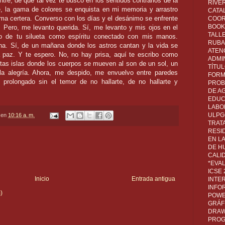
re, de que tal vez te busco en los sentidos contrarios de la
RIVER
te, la gama de colores se enquista en mi memoria y arrastro
CATA
ma certera. Converso con los días y el desánimo se enfrente
COOR
BOOK 
. Pero, me levanto querida. Sí, me levanto y mis ojos en el
TALL
jo de tu silueta como espíritu conectado con mis manos.
RUBA
a. Sí, de un mañana donde los astros cantan y la vida se
ATEN
a paz. Y te espero. No, no hay prisa, aquí te escribo como
ADMI
tas islas donde los cuerpos se mueven al son de un sol, un
TÍTU
o la alegría. Ahora, me despido, me envuelvo entre paredes
FORM
 prolongado sin el temor de no hallarte, de no hallarte y
PROB
DE A
EDUC
LABO
ULPG
en
10:16 a. m.
TRAT
RESI
EN L
DE H
CALI
*EVA
ICSE
Inicio
Entrada antigua
INTE
INFO
)
POWE
GRÁF
DRAW,
PROG