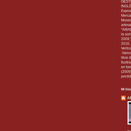
GEST
INGL
Exposi
Mercan
Museo
artesa
“AMAD
la som
2009,
2016, 
Vertic
.Vario
libre 
Ilust
en ben
(2009
perdid
Mi lis
A