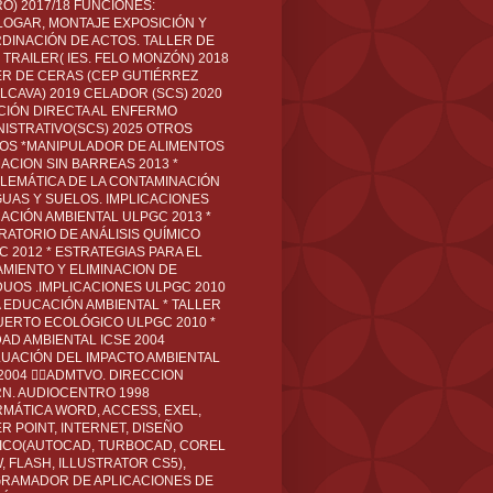
O) 2017/18 FUNCIONES:
LOGAR, MONTAJE EXPOSICIÓN Y
DINACIÓN DE ACTOS. TALLER DE
TRAILER( IES. FELO MONZÓN) 2018
ER DE CERAS (CEP GUTIÉRREZ
LCAVA) 2019 CELADOR (SCS) 2020
CIÓN DIRECTA AL ENFERMO
NISTRATIVO(SCS) 2025 OTROS
LOS *MANIPULADOR DE ALIMENTOS
ACION SIN BARREAS 2013 *
LEMÁTICA DE LA CONTAMINACIÓN
GUAS Y SUELOS. IMPLICACIONES
ACIÓN AMBIENTAL ULPGC 2013 *
RATORIO DE ANÁLISIS QUÍMICO
C 2012 * ESTRATEGIAS PARA EL
AMIENTO Y ELIMINACION DE
DUOS .IMPLICACIONES ULPGC 2010
A EDUCACIÓN AMBIENTAL * TALLER
UERTO ECOLÓGICO ULPGC 2010 *
DAD AMBIENTAL ICSE 2004
LUACIÓN DEL IMPACTO AMBIENTAL
 2004 ADMTVO. DIRECCION
RN. AUDIOCENTRO 1998
RMÁTICA WORD, ACCESS, EXEL,
R POINT, INTERNET, DISEÑO
ICO(AUTOCAD, TURBOCAD, COREL
 FLASH, ILLUSTRATOR CS5),
RAMADOR DE APLICACIONES DE