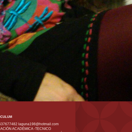
ICULUM
 637677482 laguna198@hotmail.com
ACIÓN ACADÉMICA -TECNICO