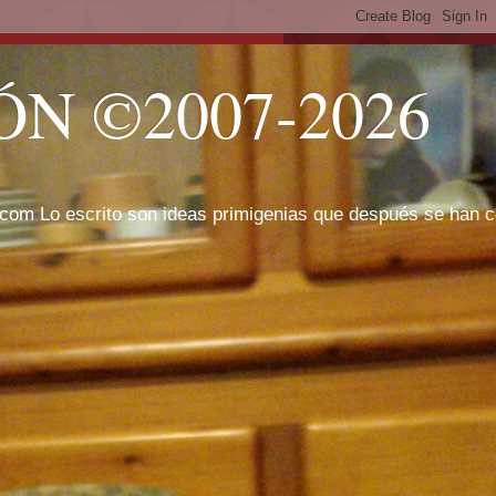
N ©2007-2026
com Lo escrito son ideas primigenias que después se han cor