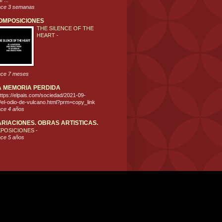
 ...
ce 3 semanas
OMPOSICIONES
THE SILENCE OF THE
HEART
-
ce 7 meses
A MEMORIA PERDIDA
ttps://elpais.com/sociedad/2021-09-
/el-odio-de-vulcano.html?prm=copy_link
ce 4 años
ARIACIONES. OBRAS ARTISTICAS.
XPOSICIONES
-
ce 5 años