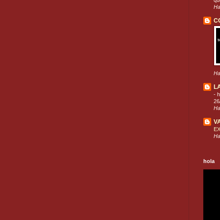
que
Ha
C
Ha
L
-
h
26
Ha
V
E
Ha
hola