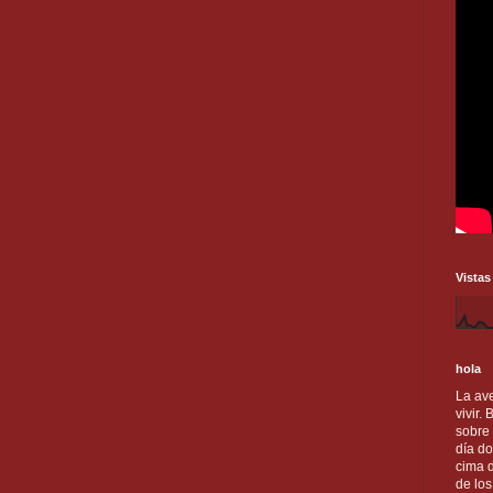
Vistas
hola
La ave
vivir.
sobre
día do
cima d
de lo