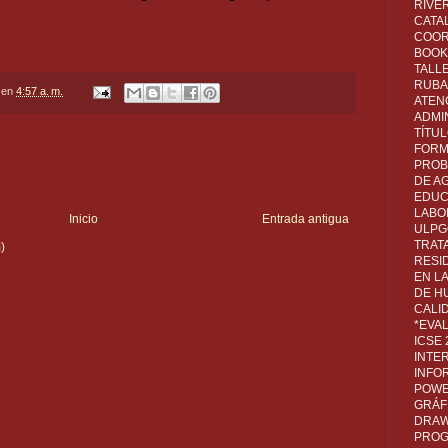
RIVER
CATA
COOR
BOOK 
TALL
RUBA
en
4:57 a. m.
ATEN
ADMI
TÍTU
FORM
PROB
DE A
EDUC
LABO
Inicio
Entrada antigua
ULPG
TRAT
)
RESI
EN L
DE H
CALI
*EVA
ICSE
INTE
INFO
POWE
GRÁF
DRAW,
PROG