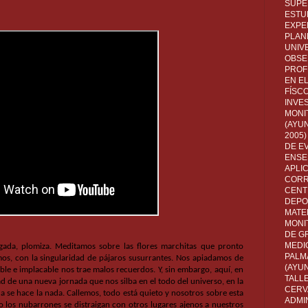
SUPE
ESTUD
EXPE
PLANE
UNIV
OBSE
PROF
EN E
FÍSC
INVES
MONI
(AYUN
2005)
DE E
ENSE
APLI
CORR
CENT
DEPO
MATE
MONI
DE G
MEDI
ada, plomiza. Meditamos sobre las flores marchitas que pronto
PALM
os, con la singularidad de pájaros susurrantes. Nos apiadamos de
(AYU
le e implacable nos trae malos recuerdos. Y, sin embargo, aquí, en
TALL
ad de una nueva jornada que nos silba en el todo del universo, en la
CERV
 se hace la nada. Callemos, todo está quieto y nosotros sobre esta
ADMI
los nubarrones se distraigan con otros lugares ajenos a nuestros