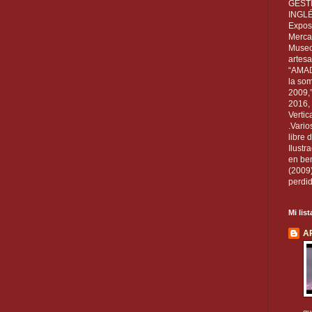
GEST
INGL
Exposi
Mercan
Museo
artesa
“AMAD
la som
2009,
2016, 
Vertic
.Vario
libre 
Ilust
en ben
(2009
perdid
Mi lis
A