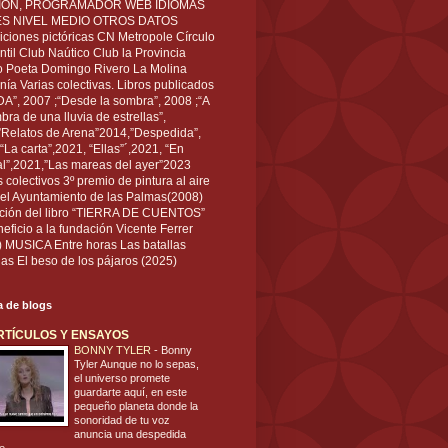
IÓN, PROGRAMADOR WEB IDIOMAS
ÉS NIVEL MEDIO OTROS DATOS
ciones pictóricas CN Metropole Círculo
til Club Naútico Club la Provincia
 Poeta Domingo Rivero La Molina
nía Varias colectivas. Libros publicados
A”, 2007 ;“Desde la sombra”, 2008 ;“A
bra de una lluvia de estrellas”,
”Relatos de Arena”2014,”Despedida”,
“La carta”,2021, “Ellas”´,2021, “En
al”,2021,”Las mareas del ayer”2023
s colectivos 3º premio de pintura al aire
del Ayuntamiento de las Palmas(2008)
ración del libro “TIERRA DE CUENTOS”
eficio a la fundación Vicente Ferrer
) MUSICA Entre horas Las batallas
as El beso de los pájaros (2025)
ta de blogs
RTÍCULOS Y ENSAYOS
BONNY TYLER
-
Bonny
Tyler Aunque no lo sepas,
el universo promete
guardarte aquí, en este
pequeño planeta donde la
sonoridad de tu voz
anuncia una despedida