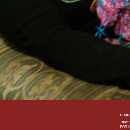
CURR
Tfno:
FORM