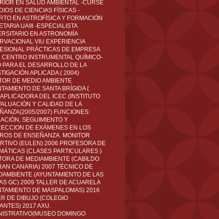
RIOR EN SALUD AMBIENTAL -CURSÉ
IOS DE CIENCIAS FÍSICAS -
RTO EN ASTROFÍSICA Y FORMACIÓN
TARIA UAIII -ESPECIALISTA
ERSITARIO EN ASTRONOMÍA
RVACIONAL VIU EXPERIENCIA
ESIONAL PRÁCTICAS DE EMPRESA
L CENTRO INSTRUMENTAL QUÍMICO-
O PARA EL DESARROLLO DE LA
TIGACIÓN APLICADA ( 2004)
TOR DE MEDIO AMBIENTE
TAMIENTO DE SANTA BRÍGIDA (
 APLICADORA DEL ICEC (INSTITUTO
VALUACIÓN Y CALIDAD DE LA
ÑANZA(2005/2007) FUNCIONES:
CACIÓN, SEGUIMIENTO Y
ECCION DE EXÁMENES EN LOS
ROS DE ENSEÑANZA. MONITOR
RTIVO (EULEN) 2006 PROFESORA DE
MÁTICAS (CLASES PARTICULARES )
TORA DE MEDIAMBIENTE (CABILDO
RAN CANARIA) 2007 TÉCNICO DE
OAMBIENTE (AYUNTAMIENTO DE LAS
AS GC) 2009 TALLER DE ACUARELA
NTAMIENTO DE MASPALOMAS) 2016
ER DE DIBUJO (COLEGIO
ANTES) 2017 AXU.
NISTRATIVO(MUSEO DOMINGO