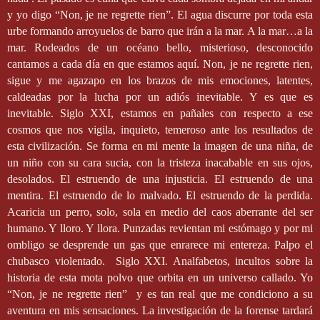
y yo digo “Non, je ne regrette rien”. El agua discurre por toda esta
urbe formando arroyuelos de barro que irán a la mar. A la mar…a la
mar. Rodeados de un océano bello, misterioso, desconocido
cantamos a cada día en que estamos aquí. Non, je ne regrette rien,
sigue y me agazapo en los brazos de mis emociones, latentes,
caldeadas por la lucha por un adiós inevitable. Y es que es
inevitable. Siglo XXI, estamos en pañales con respecto a ese
cosmos que nos vigila, inquieto, temeroso ante los resultados de
esta civilización. Se forma en mi mente la imagen de una niña, de
un niño con su cara sucia, con la tristeza inacabable en sus ojos,
desolados. El estruendo de una injusticia. El estruendo de una
mentira. El estruendo de lo malvado. El estruendo de la perdida.
Acaricia un perro, solo, sola en medio del caos aberrante del ser
humano. Y lloro. Y llora. Punzadas revientan mi estómago y por mi
ombligo se desprende un gas que enrarece mi entereza. Palpo el
chubasco violentado.
Siglo XXI. Analfabetos, incultos sobre la
historia de esta mota polvo que orbita en un universo callado. Yo
“Non, je ne regrette rien”
y es tan real que me condiciono a su
aventura en mis sensaciones. La investigación de la forense tardará