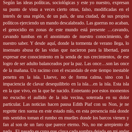
Según las ideas políticas, sociológicas y este yo nuestro, expresan
su punto de vista a veces cierto otras, falso, modificadas en el
interés de una región, de un país, de una ciudad, de sus propios
políticos ejerciendo un mando descalabrado. Las guerras no acaban,
el genocidio en zonas de este mundo está presente …cavando,
cavando tumbas en el anonimato de nuestro conocimiento, de
nuestro saber. Y desde aquí, donde la tormenta de verano llega, lo
insensato abusa de las vidas que nacieron para la libertad, para
expresar ese conocimiento en la senda de sus crecimientos, de ese
logro de ser adulto balanceados por la paz. Las once…son las once
de la mañana. Un racimo con el escandalo de este tiempo inestable
penetra en la isla. Llueve, no de forma calma, sino con la
impaciencia de clavar desequilibrio en la isla…en la isla. Esta isla
en la que vivo, en la que he nacido. Entretanto por estos momentos
no escucho el aullido de la isla vecina, soterrada en su dolor
particular. Las noticias hacen pausa Edith Piaf con su Non, je ne
regrette rien suena en este estado mío, en esta presencia mía donde
mis sentidos toman el rumbo en muelles donde los barcos vienen y
fan al son de un faro que parece eterno. No, no me arrepiento de
nada . El pasado es cuna que clava cada sombra dejada en mi andar