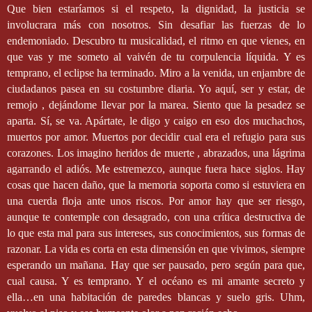
Que bien estaríamos si el respeto, la dignidad, la justicia se
involucrara más con nosotros. Sin desafiar las fuerzas de lo
endemoniado. Descubro tu musicalidad, el ritmo en que vienes, en
que vas y me someto al vaivén de tu corpulencia líquida. Y es
temprano, el eclipse ha terminado. Miro a la venida, un enjambre de
ciudadanos pasea en su costumbre diaria. Yo aquí, ser y estar, de
remojo , dejándome llevar por la marea. Siento que la pesadez se
aparta. Sí, se va. Apártate, le digo y caigo en eso dos muchachos,
muertos por amor. Muertos por decidir cual era el refugio para sus
corazones. Los imagino heridos de muerte , abrazados, una lágrima
agarrando el adiós. Me estremezco, aunque fuera hace siglos. Hay
cosas que hacen daño, que la memoria soporta como si estuviera en
una cuerda floja ante unos riscos. Por amor hay que ser riesgo,
aunque te contemple con desagrado, con una crítica destructiva de
lo que esta mal para sus intereses, sus conocimientos, sus formas de
razonar. La vida es corta en esta dimensión en que vivimos, siempre
esperando un mañana. Hay que ser pausado, pero según para que,
cual causa. Y es temprano. Y el océano es mi amante secreto y
ella…en una habitación de paredes blancas y suelo gris. Uhm,