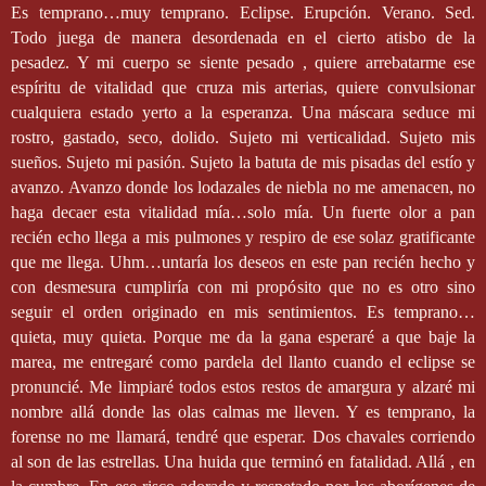
Es temprano…muy temprano. Eclipse. Erupción. Verano. Sed.
Todo juega de manera desordenada en el cierto atisbo de la
pesadez. Y mi cuerpo se siente pesado , quiere arrebatarme ese
espíritu de vitalidad que cruza mis arterias, quiere convulsionar
cualquiera estado yerto a la esperanza. Una máscara seduce mi
rostro, gastado, seco, dolido. Sujeto mi verticalidad. Sujeto mis
sueños. Sujeto mi pasión. Sujeto la batuta de mis pisadas del estío y
avanzo. Avanzo donde los lodazales de niebla no me amenacen, no
haga decaer esta vitalidad mía…solo mía. Un fuerte olor a pan
recién echo llega a mis pulmones y respiro de ese solaz gratificante
que me llega. Uhm…untaría los deseos en este pan recién hecho y
con desmesura cumpliría con mi propósito que no es otro sino
seguir el orden originado en mis sentimientos. Es temprano…
quieta, muy quieta. Porque me da la gana esperaré a que baje la
marea, me entregaré como pardela del llanto cuando el eclipse se
pronuncié. Me limpiaré todos estos restos de amargura y alzaré mi
nombre allá donde las olas calmas me lleven. Y es temprano, la
forense no me llamará, tendré que esperar. Dos chavales corriendo
al son de las estrellas. Una huida que terminó en fatalidad. Allá , en