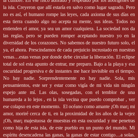
la cumbre. En ese risco adorado y respetado por los aborígenes de
la isla. Creyeron que allí estaría en salvo como lugar sagrado. Pero
no es así, el humano rompe las leyes, cada axioma de sus días en
esta tierra cuando algo no acepta su mente, sus ideas. Todos no
entienden el amor, ya sea un amor cualquiera. La sociedad nos da
las reglas, pero se pueden romper aceptando nuestro yo en la
diversidad de los corazones. No sabemos de nuestro futuro solo, el
ya, el ahora. Prescindamos de cada prejuicio incrustado en nuestras
venas…estas venas por donde debe circular la liberación. El eclipse
total de sol esta apunto de entrar, me preparo. Bajo a la playa y esa
oscuridad progresiva e de instantes me hace invisible en el tiempo.
No hay nadie. Sorprendentemente no hay nadie. Sola, mis
pensamientos, este ser y estar como vigía de mi vida sin ningún
espejo ante mí. Las olas, sosegadas, con el temblor de una
humareda a lo lejos , en la isla vecina que puedo comprobar , ver
ese colapso en este momento.
El océano como amante ¡Oh mar¡ mi
amor, moriré cerca de ti, en la proximidad de los años de la vejez
¡Oh, mar¡ majestuosa de muestras en esta oscuridad y me penetras
como hija de esta isla, de este pueblo en un punto del mundo. Mi
espíritu desencadena las ganas, la ganas de estar contigo…a solas.