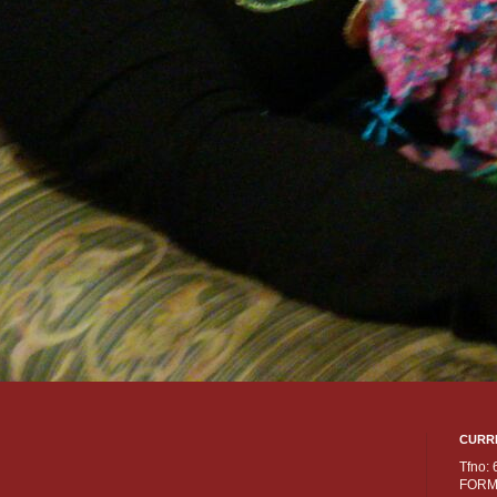
CURR
Tfno:
FORM