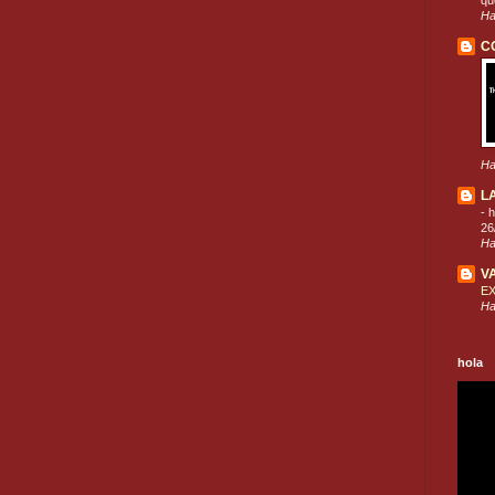
que
Ha
C
Ha
L
-
h
26
Ha
V
E
Ha
hola