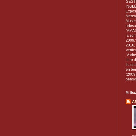
GEST
INGL
Exposi
Mercan
Museo
artesa
“AMAD
la som
2009,
2016, 
Vertic
.Vario
libre 
Ilust
en ben
(2009
perdid
Mi lis
A