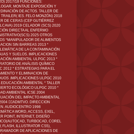
O) 2017/18 FUNCIONES:
LOGAR, MONTAJE EXPOSICIÓN Y
DINACIÓN DE ACTOS. TALLER DE
TRAILER( IES. FELO MONZÓN) 2018
ER DE CERAS (CEP GUTIÉRREZ
LCAVA) 2019 CELADOR (SCS) 2020
CIÓN DIRECTA AL ENFERMO
NISTRATIVO(SCS) 2025 OTROS
LOS *MANIPULADOR DE ALIMENTOS
ACION SIN BARREAS 2013 *
LEMÁTICA DE LA CONTAMINACIÓN
GUAS Y SUELOS. IMPLICACIONES
ACIÓN AMBIENTAL ULPGC 2013 *
RATORIO DE ANÁLISIS QUÍMICO
C 2012 * ESTRATEGIAS PARA EL
AMIENTO Y ELIMINACION DE
DUOS .IMPLICACIONES ULPGC 2010
A EDUCACIÓN AMBIENTAL * TALLER
UERTO ECOLÓGICO ULPGC 2010 *
DAD AMBIENTAL ICSE 2004
LUACIÓN DEL IMPACTO AMBIENTAL
 2004 ADMTVO. DIRECCION
RN. AUDIOCENTRO 1998
RMÁTICA WORD, ACCESS, EXEL,
R POINT, INTERNET, DISEÑO
ICO(AUTOCAD, TURBOCAD, COREL
 FLASH, ILLUSTRATOR CS5),
RAMADOR DE APLICACIONES DE