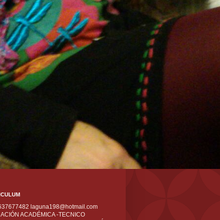
ICULUM
 637677482 laguna198@hotmail.com
ACIÓN ACADÉMICA -TECNICO