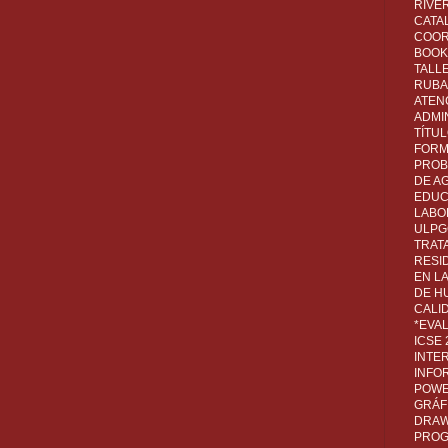
RIVER
CATA
COOR
BOOK 
TALL
RUBA
ATEN
ADMI
TÍTU
FORM
PROB
DE A
EDUC
LABO
ULPG
TRAT
RESI
EN L
DE H
CALI
*EVA
ICSE
INTE
INFO
POWE
GRÁF
DRAW,
PROG