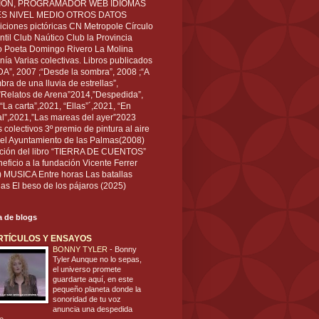
IÓN, PROGRAMADOR WEB IDIOMAS
ÉS NIVEL MEDIO OTROS DATOS
ciones pictóricas CN Metropole Círculo
til Club Naútico Club la Provincia
 Poeta Domingo Rivero La Molina
nía Varias colectivas. Libros publicados
A”, 2007 ;“Desde la sombra”, 2008 ;“A
bra de una lluvia de estrellas”,
”Relatos de Arena”2014,”Despedida”,
“La carta”,2021, “Ellas”´,2021, “En
al”,2021,”Las mareas del ayer”2023
s colectivos 3º premio de pintura al aire
del Ayuntamiento de las Palmas(2008)
ración del libro “TIERRA DE CUENTOS”
eficio a la fundación Vicente Ferrer
) MUSICA Entre horas Las batallas
as El beso de los pájaros (2025)
ta de blogs
RTÍCULOS Y ENSAYOS
BONNY TYLER
-
Bonny
Tyler Aunque no lo sepas,
el universo promete
guardarte aquí, en este
pequeño planeta donde la
sonoridad de tu voz
anuncia una despedida