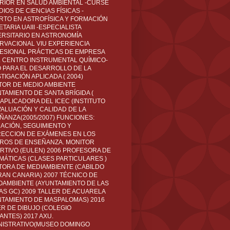
RIOR EN SALUD AMBIENTAL -CURSÉ
IOS DE CIENCIAS FÍSICAS -
RTO EN ASTROFÍSICA Y FORMACIÓN
TARIA UAIII -ESPECIALISTA
ERSITARIO EN ASTRONOMÍA
RVACIONAL VIU EXPERIENCIA
ESIONAL PRÁCTICAS DE EMPRESA
L CENTRO INSTRUMENTAL QUÍMICO-
O PARA EL DESARROLLO DE LA
TIGACIÓN APLICADA ( 2004)
TOR DE MEDIO AMBIENTE
TAMIENTO DE SANTA BRÍGIDA (
 APLICADORA DEL ICEC (INSTITUTO
VALUACIÓN Y CALIDAD DE LA
ÑANZA(2005/2007) FUNCIONES:
CACIÓN, SEGUIMIENTO Y
ECCION DE EXÁMENES EN LOS
ROS DE ENSEÑANZA. MONITOR
RTIVO (EULEN) 2006 PROFESORA DE
MÁTICAS (CLASES PARTICULARES )
TORA DE MEDIAMBIENTE (CABILDO
RAN CANARIA) 2007 TÉCNICO DE
OAMBIENTE (AYUNTAMIENTO DE LAS
AS GC) 2009 TALLER DE ACUARELA
NTAMIENTO DE MASPALOMAS) 2016
ER DE DIBUJO (COLEGIO
ANTES) 2017 AXU.
NISTRATIVO(MUSEO DOMINGO