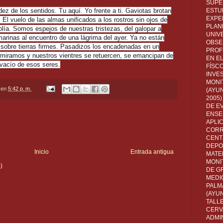
SUPE
z de los sentidos. Tu aquí. Yo frente a ti. Gaviotas brotan
ESTUD
EXPE
El vuelo de las almas unificados a los rostros sin ojos de
PLANE
lía. Somos espejos de nuestras tristezas, del galopar a
UNIV
 marinas al encuentro de una lágrima del ayer. Ya no están
OBSE
 sobre tierras firmes. Pasadizos los encadenadas en un
PROF
 miramos y nuestros vientres se retuercen, se emancipan de
EN E
 vacío de esos seres.
FÍSC
INVES
MONI
en
5:42 p. m.
(AYUN
2005)
DE E
ENSE
APLI
CORR
CENT
DEPO
Inicio
Entrada antigua
MATE
MONI
)
DE G
MEDI
PALM
(AYU
TALL
CERV
ADMI