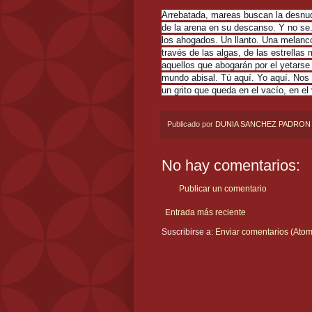
Arrebatada, mareas buscan la desnude
de la arena en su descanso. Y no se. 
los ahogados. Un llanto. Una melanco
través de las algas, de las estrellas
aquellos que abogarán por el yetarse
mundo abisal. Tú aquí. Yo aquí. Nos
un grito que queda en el vacío, en el
Publicado por
DUNIA SANCHEZ PADRON
No hay comentarios:
Publicar un comentario
Entrada más reciente
Suscribirse a:
Enviar comentarios (Atom