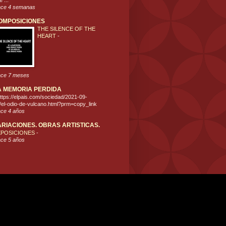
 ...
ce 4 semanas
OMPOSICIONES
THE SILENCE OF THE
HEART
-
ce 7 meses
A MEMORIA PERDIDA
ttps://elpais.com/sociedad/2021-09-
/el-odio-de-vulcano.html?prm=copy_link
ce 4 años
ARIACIONES. OBRAS ARTISTICAS.
XPOSICIONES
-
ce 5 años