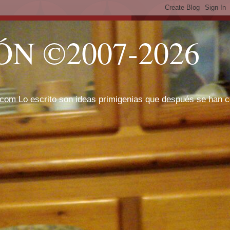
N ©2007-2026
com Lo escrito son ideas primigenias que después se han cor