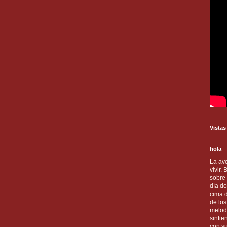
Vistas
hola
La ave
vivir.
sobre
día do
cima d
de lo
melod
sintie
con s