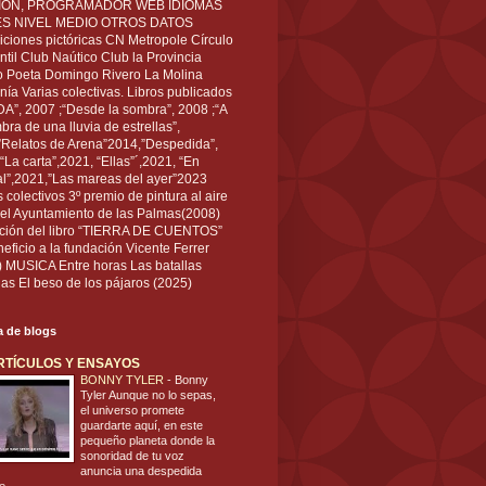
IÓN, PROGRAMADOR WEB IDIOMAS
ÉS NIVEL MEDIO OTROS DATOS
ciones pictóricas CN Metropole Círculo
til Club Naútico Club la Provincia
 Poeta Domingo Rivero La Molina
nía Varias colectivas. Libros publicados
A”, 2007 ;“Desde la sombra”, 2008 ;“A
bra de una lluvia de estrellas”,
”Relatos de Arena”2014,”Despedida”,
“La carta”,2021, “Ellas”´,2021, “En
al”,2021,”Las mareas del ayer”2023
s colectivos 3º premio de pintura al aire
del Ayuntamiento de las Palmas(2008)
ración del libro “TIERRA DE CUENTOS”
eficio a la fundación Vicente Ferrer
) MUSICA Entre horas Las batallas
as El beso de los pájaros (2025)
ta de blogs
RTÍCULOS Y ENSAYOS
BONNY TYLER
-
Bonny
Tyler Aunque no lo sepas,
el universo promete
guardarte aquí, en este
pequeño planeta donde la
sonoridad de tu voz
anuncia una despedida