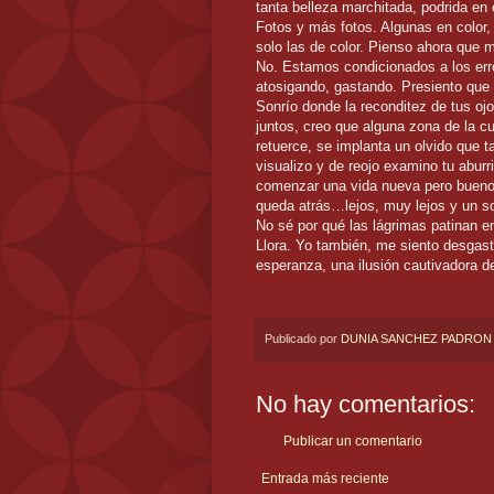
tanta belleza marchitada, podrida en 
Fotos y más fotos. Algunas en color,
solo las de color. Pienso ahora que 
No. Estamos condicionados a los erro
atosigando, gastando. Presiento que 
Sonrío donde la reconditez de tus o
juntos, creo que alguna zona de la c
retuerce, se implanta un olvido que 
visualizo y de reojo examino tu abur
comenzar una vida nueva pero bueno, a
queda atrás…lejos, muy lejos y un so
No sé por qué las lágrimas patinan en
Llora. Yo también, me siento desgast
esperanza, una ilusión cautivadora d
Publicado por
DUNIA SANCHEZ PADRON
No hay comentarios:
Publicar un comentario
Entrada más reciente