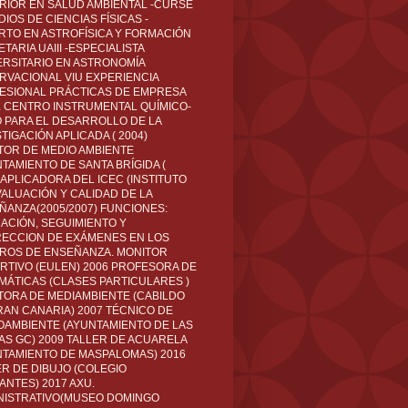
RIOR EN SALUD AMBIENTAL -CURSÉ
IOS DE CIENCIAS FÍSICAS -
RTO EN ASTROFÍSICA Y FORMACIÓN
TARIA UAIII -ESPECIALISTA
ERSITARIO EN ASTRONOMÍA
RVACIONAL VIU EXPERIENCIA
ESIONAL PRÁCTICAS DE EMPRESA
L CENTRO INSTRUMENTAL QUÍMICO-
O PARA EL DESARROLLO DE LA
TIGACIÓN APLICADA ( 2004)
TOR DE MEDIO AMBIENTE
TAMIENTO DE SANTA BRÍGIDA (
 APLICADORA DEL ICEC (INSTITUTO
VALUACIÓN Y CALIDAD DE LA
ÑANZA(2005/2007) FUNCIONES:
CACIÓN, SEGUIMIENTO Y
ECCION DE EXÁMENES EN LOS
ROS DE ENSEÑANZA. MONITOR
RTIVO (EULEN) 2006 PROFESORA DE
MÁTICAS (CLASES PARTICULARES )
TORA DE MEDIAMBIENTE (CABILDO
RAN CANARIA) 2007 TÉCNICO DE
OAMBIENTE (AYUNTAMIENTO DE LAS
AS GC) 2009 TALLER DE ACUARELA
NTAMIENTO DE MASPALOMAS) 2016
ER DE DIBUJO (COLEGIO
ANTES) 2017 AXU.
NISTRATIVO(MUSEO DOMINGO