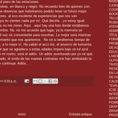
RIVER
el paso de las estaciones.
CATA
 otras, en blanco y negro. No recuerdo bien de quienes son,
COOR
me observas que hubiéramos podido tener un futuro mejor.
BOOK 
res, al eco insolente de experiencias que nos van
TALL
ya no sientes nada por mí. Qué decirte…yo estoy igual.
RUBA
jos no me miren. Aquí…aquí hay una foto donde estábamos
ATEN
umbre. No, no me acuerdo que lugar, ya la memoria se
ADMI
tal vez es conveniente para nosotras. Lo mejor será mientras
TÍTU
FORM
rimiento que nos apartemos.
No sé si tendremos tiempo de
PROB
 lo mejor sí. Ha salido el arco iris, el anuncio de tormenta
DE A
l que se agradece a estas edades impera bajo un tul azul.
EDUC
 mi rostro, será el adiós. Un adiós aventurado por yo sé qué.
LABO
ado, el oxido de las mareas contrarias me han arrebatado la
ULPG
e continuar. Adiós…
TRAT
RESI
EN L
DE H
en
9:34 a. m.
CALI
*EVA
ICSE
INTE
INFO
POWE
GRÁF
DRAW,
Inicio
Entrada antigua
PROG