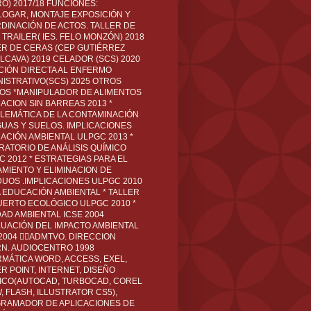
O) 2017/18 FUNCIONES:
LOGAR, MONTAJE EXPOSICIÓN Y
DINACIÓN DE ACTOS. TALLER DE
TRAILER( IES. FELO MONZÓN) 2018
ER DE CERAS (CEP GUTIÉRREZ
LCAVA) 2019 CELADOR (SCS) 2020
CIÓN DIRECTA AL ENFERMO
NISTRATIVO(SCS) 2025 OTROS
LOS *MANIPULADOR DE ALIMENTOS
ACION SIN BARREAS 2013 *
LEMÁTICA DE LA CONTAMINACIÓN
GUAS Y SUELOS. IMPLICACIONES
ACIÓN AMBIENTAL ULPGC 2013 *
RATORIO DE ANÁLISIS QUÍMICO
C 2012 * ESTRATEGIAS PARA EL
AMIENTO Y ELIMINACION DE
DUOS .IMPLICACIONES ULPGC 2010
A EDUCACIÓN AMBIENTAL * TALLER
UERTO ECOLÓGICO ULPGC 2010 *
DAD AMBIENTAL ICSE 2004
LUACIÓN DEL IMPACTO AMBIENTAL
 2004 ADMTVO. DIRECCION
RN. AUDIOCENTRO 1998
RMÁTICA WORD, ACCESS, EXEL,
R POINT, INTERNET, DISEÑO
ICO(AUTOCAD, TURBOCAD, COREL
 FLASH, ILLUSTRATOR CS5),
RAMADOR DE APLICACIONES DE