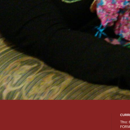
CURR
Tfno:
FORM