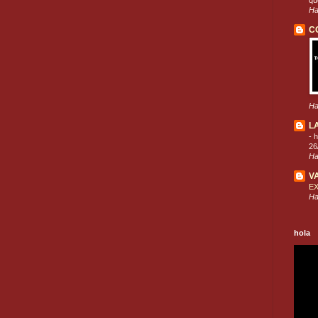
que
Ha
C
Ha
L
-
h
26
Ha
V
E
Ha
hola