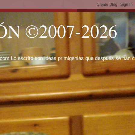
N ©2007-2026
com Lo escrito son ideas primigenias que después se han cor