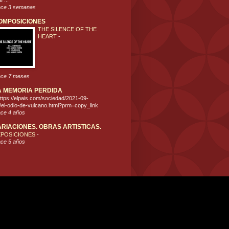
 ...
ce 3 semanas
OMPOSICIONES
THE SILENCE OF THE
HEART
-
ce 7 meses
A MEMORIA PERDIDA
ttps://elpais.com/sociedad/2021-09-
/el-odio-de-vulcano.html?prm=copy_link
ce 4 años
ARIACIONES. OBRAS ARTISTICAS.
XPOSICIONES
-
ce 5 años