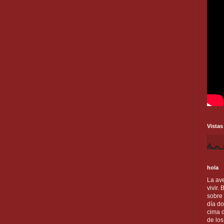
Vistas
hola
La ave
vivir.
sobre
día do
cima d
de lo