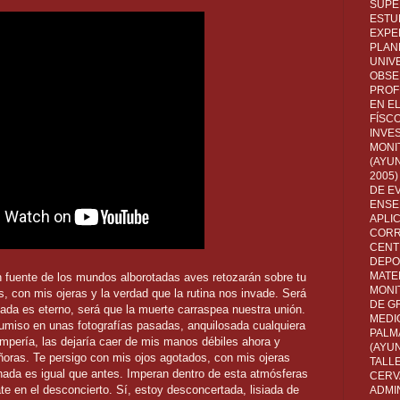
SUPE
ESTUD
EXPE
PLANE
UNIV
OBSE
PROF
EN E
FÍSC
INVES
MONI
(AYUN
2005)
DE E
ENSE
APLI
CORR
CENT
DEPO
MATE
on fuente de los mundos alborotadas aves retozarán sobre tu
MONI
, con mis ojeras y la verdad que la rutina nos invade. Será
DE G
da es eterno, será que la muerte carraspea nuestra unión.
MEDI
umiso en unas fotografías pasadas, anquilosada cualquiera
PALM
ompería, las dejaría caer de mis manos débiles ahora y
(AYU
ñoras. Te persigo con mis ojos agotados, con mis ojeras
TALL
 nada es igual que antes. Imperan dentro de esta atmósferas
CERV
 en el desconcierto. Sí, estoy desconcertada, lisiada de
ADMI