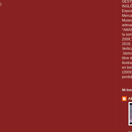
GEST
)
INGL
Exposi
Mercan
Museo
artesa
“AMAD
la som
2009,
2016, 
Vertic
.Vario
libre 
Ilust
en ben
(2009
perdid
Mi lis
A