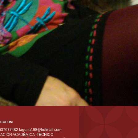
ICULUM
 637677482 laguna198@hotmail.com
ACIÓN ACADÉMICA -TECNICO