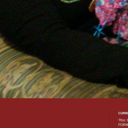
CURR
Tfno:
FORM