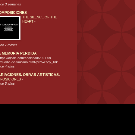
 ...
ce 3 semanas
OMPOSICIONES
THE SILENCE OF THE
HEART
-
ce 7 meses
A MEMORIA PERDIDA
ttps://elpais.com/sociedad/2021-09-
/el-odio-de-vulcano.html?prm=copy_link
ce 4 años
ARIACIONES. OBRAS ARTISTICAS.
XPOSICIONES
-
ce 5 años