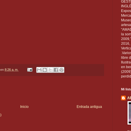
GEST
INGL
Exposi
Mercan
Museo
artesa
“AMAD
la som
2009,
2016, 
Vertic
.Vario
libre 
Ilust
en ben
en
8:26 a. m.
(2009
perdid
Mi lis
A
Inicio
Entrada antigua
)