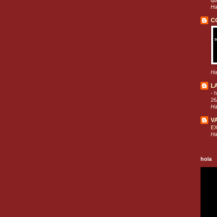
que
Ha
C
Ha
L
-
h
26
Ha
V
E
Ha
hola