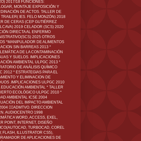
O) 2017/18 FUNCIONES:
LOGAR, MONTAJE EXPOSICIÓN Y
DINACIÓN DE ACTOS. TALLER DE
TRAILER( IES. FELO MONZÓN) 2018
ER DE CERAS (CEP GUTIÉRREZ
LCAVA) 2019 CELADOR (SCS) 2020
CIÓN DIRECTA AL ENFERMO
NISTRATIVO(SCS) 2025 OTROS
LOS *MANIPULADOR DE ALIMENTOS
ACION SIN BARREAS 2013 *
LEMÁTICA DE LA CONTAMINACIÓN
GUAS Y SUELOS. IMPLICACIONES
ACIÓN AMBIENTAL ULPGC 2013 *
RATORIO DE ANÁLISIS QUÍMICO
C 2012 * ESTRATEGIAS PARA EL
AMIENTO Y ELIMINACION DE
DUOS .IMPLICACIONES ULPGC 2010
A EDUCACIÓN AMBIENTAL * TALLER
UERTO ECOLÓGICO ULPGC 2010 *
DAD AMBIENTAL ICSE 2004
LUACIÓN DEL IMPACTO AMBIENTAL
 2004 ADMTVO. DIRECCION
RN. AUDIOCENTRO 1998
RMÁTICA WORD, ACCESS, EXEL,
R POINT, INTERNET, DISEÑO
ICO(AUTOCAD, TURBOCAD, COREL
 FLASH, ILLUSTRATOR CS5),
RAMADOR DE APLICACIONES DE