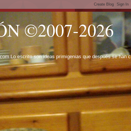
N ©2007-2026
com Lo escrito son ideas primigenias que después se han cor