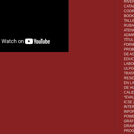
RIVER
CATA
COOR
BOOK 
TALL
RUBA
ATEN
ADMI
TÍTU
FORM
PROB
DE A
EDUC
LABO
ULPG
TRAT
RESI
EN L
DE H
CALI
*EVA
ICSE
INTE
INFO
POWE
GRÁF
DRAW,
PROG