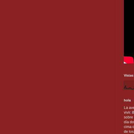
Vistas
hola
La ave
vivir.
sobre
día do
cima d
de lo