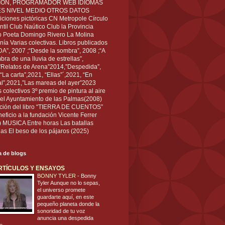
IÓN, PROGRAMADOR WEB IDIOMAS
ÉS NIVEL MEDIO OTROS DATOS
ciones pictóricas CN Metropole Círculo
til Club Naútico Club la Provincia
 Poeta Domingo Rivero La Molina
nía Varias colectivas. Libros publicados
A”, 2007 ;“Desde la sombra”, 2008 ;“A
bra de una lluvia de estrellas”,
”Relatos de Arena”2014,”Despedida”,
“La carta”,2021, “Ellas”´,2021, “En
al”,2021,”Las mareas del ayer”2023
s colectivos 3º premio de pintura al aire
del Ayuntamiento de las Palmas(2008)
ración del libro “TIERRA DE CUENTOS”
eficio a la fundación Vicente Ferrer
) MUSICA Entre horas Las batallas
as El beso de los pájaros (2025)
ta de blogs
RTÍCULOS Y ENSAYOS
BONNY TYLER
-
Bonny
Tyler Aunque no lo sepas,
el universo promete
guardarte aquí, en este
pequeño planeta donde la
sonoridad de tu voz
anuncia una despedida