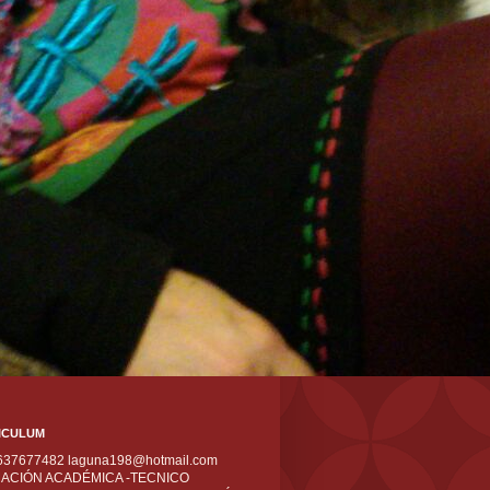
ICULUM
 637677482 laguna198@hotmail.com
ACIÓN ACADÉMICA -TECNICO