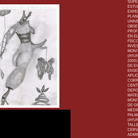
SUPE
ESTUD
EXPE
PLANE
UNIV
OBSE
PROF
EN E
FÍSC
INVES
MONI
(AYUN
2005)
DE E
ENSE
APLI
CORR
CENT
DEPO
MATE
MONI
DE G
MEDI
PALM
(AYU
TALL
CERV
ADMI