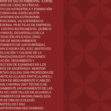
RIOR EN SALUD AMBIENTAL -CURSÉ
IOS DE CIENCIAS FÍSICAS -
RTO EN ASTROFÍSICA Y FORMACIÓN
TARIA UAIII -ESPECIALISTA
ERSITARIO EN ASTRONOMÍA
RVACIONAL VIU EXPERIENCIA
ESIONAL PRÁCTICAS DE EMPRESA
L CENTRO INSTRUMENTAL QUÍMICO-
O PARA EL DESARROLLO DE LA
TIGACIÓN APLICADA ( 2004)
TOR DE MEDIO AMBIENTE
TAMIENTO DE SANTA BRÍGIDA (
 APLICADORA DEL ICEC (INSTITUTO
VALUACIÓN Y CALIDAD DE LA
ÑANZA(2005/2007) FUNCIONES:
CACIÓN, SEGUIMIENTO Y
ECCION DE EXÁMENES EN LOS
ROS DE ENSEÑANZA. MONITOR
RTIVO (EULEN) 2006 PROFESORA DE
MÁTICAS (CLASES PARTICULARES )
TORA DE MEDIAMBIENTE (CABILDO
RAN CANARIA) 2007 TÉCNICO DE
OAMBIENTE (AYUNTAMIENTO DE LAS
AS GC) 2009 TALLER DE ACUARELA
NTAMIENTO DE MASPALOMAS) 2016
ER DE DIBUJO (COLEGIO
ANTES) 2017 AXU.
NISTRATIVO(MUSEO DOMINGO