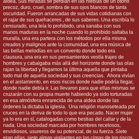
aldea. Sus miradas se perdían en las nieblas de un otoño
precoz, duro, cruel, sombra de sus ojos blancos de tanta
oscuridad. Fueron arrancadas de sus vidas cotidianas con
el rajar de sus quehaceres , de sus saberes. Una escribía lo
censurado, una leía lo prohibido, una sanaba con sus
manos maduras en la noche cuando lo prohibido saltaba la
muralla, una era partera con los métodos por ella misma
creados y malignos ante la comunidad, una era música de
las bellas melodías en un convento donde todo era
clausura, una era en sus pensamientos vestía trajes de
hombres y cabalgaba más allá del horizonte donde las olas
rajan la libertad y llegamos la última aquella que pintaba
todo mal de aquella sociedad y sus creencias.
Ahora vivían
en el aislamiento, en esos riscos donde nadie podría llegar,
donde nadie debía ir. Las llevaron para que ellas mismas se
cruzarán con su propia muerte habiendo ya sido torturadas
en esa atmósfera enrarecida de una aldea donde las
órdenes la dictaba la iglesia.
Una religión manoseteada por
cruces en la deriva de todo lo que era pecado. Nacer mujer
ya lo era en sí, catalogadas como bestias del callar y de la
nada. Una sociedad marcada por hombres recelosos,
envidiosos, usureros de su potencial, de su fuerza. Siete
eran ellas, siete almas vigilantes en las cimas de los riscos.