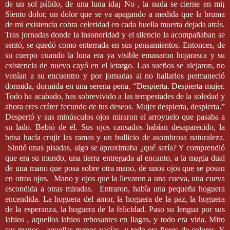
de un sol pálido, de una luna ida¡ No , la nada se cierne en mi¡
Siento dolor, un dolor que se va apagando a medida que la bruma
de mi existencia cobra celeridad en cada huella muerta dejada atrás.
Tras jornadas donde la insonoridad y el silencio la acompañaban se
sentó, se quedó como enterrada en sus pensamientos. Entonces, de
su cuerpo cuando la luna era ya visible emanaron hojarasca y su
existencia de nuevo cayó en el letargo. Los sueños se alejaron, no
venían a su encuentro y por jornadas al no hallarlos permaneció
dormida, dormida en una serena pena. “Despierta. Despierta mujer.
Todo ha acabado, has sobrevivido a las tempestades de la soledad y
ahora eres cráter fecundo de tus deseos. Mujer despierta, despierta.”
Despertó y sus minúsculos ojos miraron el arroyuelo que pasaba a
su lado. Bebió de él. Sus ojos cansados habían desaparecido, la
brisa hacía crujir las ramas y un bullicio de asombrosa naturaleza.
Sintió unas pisadas, algo se aproximaba ¿qué sería? Y comprendió
que era su mundo, una tierra entregada al encanto, a la magia dual
de una mano que posa sobre otra mano, de unos ojos que se posan
en otros ojos.
Mano y ojos que la llevaron a una cueva, una cueva
escondida a otras miradas.
Entraron, había una pequeña hoguera
encendida. La hoguera del amor, la hoguera de la paz, la hoguera
de la esperanza, la hoguera de la felicidad. Paso su lengua por sus
labios , aquellos labios rebosantes en llagas, y todo era vida. Miro
sus manos , aquellas manos vacías, y todo era flores de colores. Y