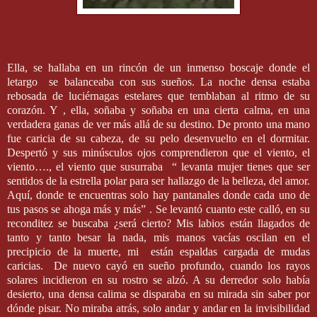
Ella, se hallaba en un rincón de un inmenso boscaje donde el
letargo
se balanceaba con sus sueños. La noche densa estaba
rebosada de luciérnagas estelares que temblaban al ritmo de su
corazón. Y , ella, soñaba y soñaba en una cierta calma, en una
verdadera ganas de ver más allá de su destino. De pronto una mano
fue caricia de su cabeza, de su pelo desenvuelto en el dormitar.
Despertó y sus minúsculos ojos comprendieron que el viento, el
viento…., el viento que susurraba
“ levanta mujer tienes que ser
sentidos de la estrella polar para ser hallazgo de la belleza, del amor.
Aquí, donde te encuentras solo hay pantanales donde cada uno de
tus pasos se ahoga más y más” . Se levantó cuanto este calló, en su
reconditez se buscaba ¿será cierto? Mis labios están llagados de
tanto y tanto besar la nada, mis manos vacías oscilan en el
precipicio de la muerte, mi
están espaldas cargada de mudas
caricias.
De nuevo cayó en sueño profundo, cuando los rayos
solares incidieron en su rostro se alzó. A su derredor solo había
desierto, una densa calima se disparaba en su mirada sin saber por
dónde pisar. No miraba atrás, solo andar y andar en la invisibilidad