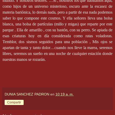
mundo. Y nosotros señores. …Sí , nosotros los que habitamos aquí,
como hijos de un universo misterioso, oscuro ante la escasez de
materia bariónica, lo demás nada, pero a partir de esa nada podemos
saber lo que compone este cosmos. Y ella señores lleva una bolsa
blanca, una bolsa de partículas (millo y migas) que reparte por este
parque . Ella de amarillo , con su bastón, con su perro. Se apiada de
esas criaturas hoy en día considerada como ratas voladoras.
Temblor, dos sismos seguidos para una población , Mis ojos se
apartan de tanta y tanto dolor…cuando nos lleve la marea, seremos
libres, seremos un sueño en una noche de cualquier estación donde
nuestras manos se rozarán.
DUNIA SANCHEZ PADRON
en
10:19 a. m.
Compartir