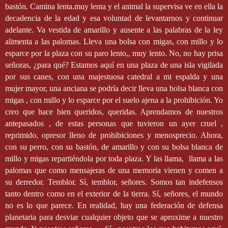
bastón. Camina lenta.muy lenta y el animal la supervisa ve en ella la
decadencia de la edad y esa voluntad de levantarnos y continuar
adelante. Va vestida de amarillo y ausente a las palabras de la ley
alimenta a las palomas. Lleva una bolsa con migas, con millo y lo
esparce por la plaza con su paro lento,, muy lento. No, no hay prisa
señoras, ¿para qué? Estamos aquí en una plaza de una isla vigilada
por sus canes, con una majestuosa catedral a mi espalda y una
mujer mayor, una anciana se podría decir lleva una bolsa blanca con
migas , con millo y lo esparce por el suelo ajena a la prohibición. Yo
creo que hace bien queridos, queridas. Aprendamos de nuestros
antepasados , de estas personas que tuvieron un ayer cruel ,
reprimido, opresor lleno de prohibiciones y menosprecio. Ahora,
con su perro, con su bastón, de amarillo y con su bolsa blanca de
millo y migas repartiéndola por toda plaza. Y las llama,
llama a las
palomas que como mensajeras de una memoria vienen y comen a
su derredor. Temblor. Sí, temblor, señores. Somos tan indefensos
tanto dentro como en el exterior de la tierra. Sí, señores, el mundo
no es lo que parece. En realidad, hay una federación de defensa
planetaria para desviar cualquier objeto que se aproxime a nuestro