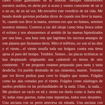
canes como guardianes de la historia. Siempre mantenemos
nuestros sueños, en alerta por si acaso y somos consciente de un si
o un no, de un tal vez. Me envuelve este veredicto de mi vida. Me
hundo donde gaviotas preñadas dicen de cuando nos lleve la marea.
Si, cuando nos lleve la marea, seremos eso que no fuimos, seremos
nosotros mismos. Correros a ras del oleaje como brisa fresca sobre
el océano y nos abrazaremos al sentido de las mareas hipnotizados
por una luna , una luna rota que lagrimea los sucesos amargos de
este planeta que llamamos tierra. Miro el teléfono, no son ni las diez
y el viento…el viento insufla toda sus holgura contra esta tierra
ajena al paso del tiempo. Temblor. Sismos , las placas tectónicas se
han desplazado originando una catástrofe en tierras de otro
continente.
Y me pregunto estamos preparado para tanta y tanta
desdicha. Un pueblo destruido de sus cimientos, muerte. Tenemos
que ver llover piedras para creer lo frágiles que somos. Frágiles
como las alas cortadas por el viento. Frágiles como náufragos de
sueños perdidos en las profundidades de la nada. Uhm , la nada…
Me produce un vacío en mí y siento ese duelo como si fuera mío.
Sí, todas estas guerras, todas estas injusticias, todos esos desastres.
Una anciana con su perro atraviesa mi mirada. Una anciana con