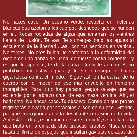
No haces caso. Un océano verde, revuelto en melenas
blancas que azotan a los cuerpos desnudos que se hunden
en el. Rocas rociadas de algas que amarran los vientres
llenos de ilusión. Te vas. Te sumerges bajo las aguas al
encuentro de la libertad….así, con tus sentidos en vertical.
No temes. No eres huida, te enfrentas a la deformidad del
oleaje en una danza de lucha, de fuerza contra corriente…y
es que te apetece, te da la gana. Como te admiro. Baño
prohibido en estas aguas y tu sin embargo te haces
gigantesca contra el miedo. Sigue así, en la danza de tu
cuerpo con el mecer de ese mar envuelto en fronteras
irrompibles. Para ti no hay parada, yegua salvaje que se
extiende por el abrazo cruel de esa masa verdina. Ahí, el
horizonte. No haces caso. Te observo. Confío en que pronto
regresarás elevada por caracolas a son de su eco. Grande,
por qué eres grande ante la desafiante corrosión de la vida.
Ahí estás…deja, espérame que seré como tú, ser de la nada
que brota en la cima de olas bruscas, crueles. Nadaremos
hasta el límite de espejos que insuflan gaviotas doradas del