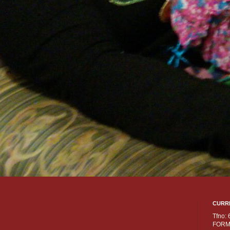
CURR
Tfno:
FORM