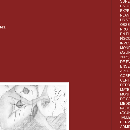
SUPE
ESTUD
EXPE
PLANE
UNIV
OBSE
tes.
PROF
EN E
FÍSC
INVES
MONI
(AYUN
2005)
DE E
ENSE
APLI
CORR
CENT
DEPO
MATE
MONI
DE G
MEDI
PALM
(AYU
TALL
CERV
ADMI