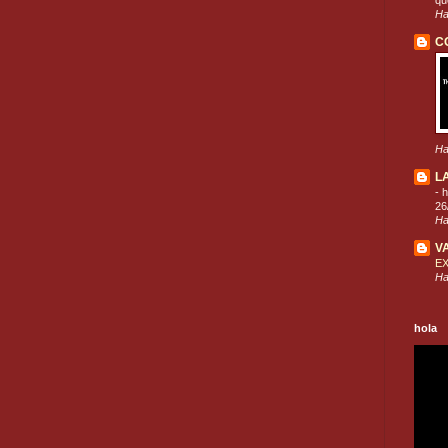
que
Ha
C
Ha
L
-
h
26
Ha
V
E
Ha
hola