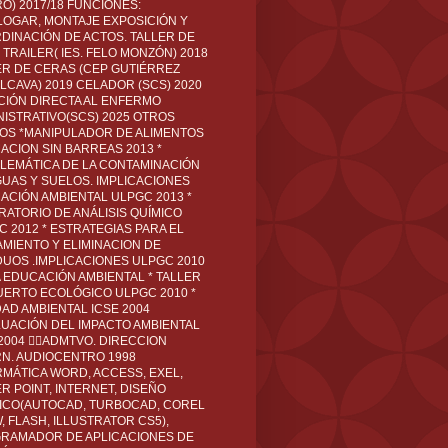
O) 2017/18 FUNCIONES:
LOGAR, MONTAJE EXPOSICIÓN Y
DINACIÓN DE ACTOS. TALLER DE
TRAILER( IES. FELO MONZÓN) 2018
ER DE CERAS (CEP GUTIÉRREZ
LCAVA) 2019 CELADOR (SCS) 2020
CIÓN DIRECTA AL ENFERMO
NISTRATIVO(SCS) 2025 OTROS
LOS *MANIPULADOR DE ALIMENTOS
ACION SIN BARREAS 2013 *
LEMÁTICA DE LA CONTAMINACIÓN
GUAS Y SUELOS. IMPLICACIONES
ACIÓN AMBIENTAL ULPGC 2013 *
RATORIO DE ANÁLISIS QUÍMICO
C 2012 * ESTRATEGIAS PARA EL
AMIENTO Y ELIMINACION DE
DUOS .IMPLICACIONES ULPGC 2010
A EDUCACIÓN AMBIENTAL * TALLER
UERTO ECOLÓGICO ULPGC 2010 *
DAD AMBIENTAL ICSE 2004
LUACIÓN DEL IMPACTO AMBIENTAL
 2004 ADMTVO. DIRECCION
RN. AUDIOCENTRO 1998
RMÁTICA WORD, ACCESS, EXEL,
R POINT, INTERNET, DISEÑO
ICO(AUTOCAD, TURBOCAD, COREL
 FLASH, ILLUSTRATOR CS5),
RAMADOR DE APLICACIONES DE