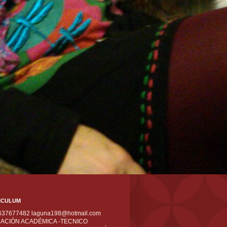
ICULUM
 637677482 laguna198@hotmail.com
ACIÓN ACADÉMICA -TECNICO