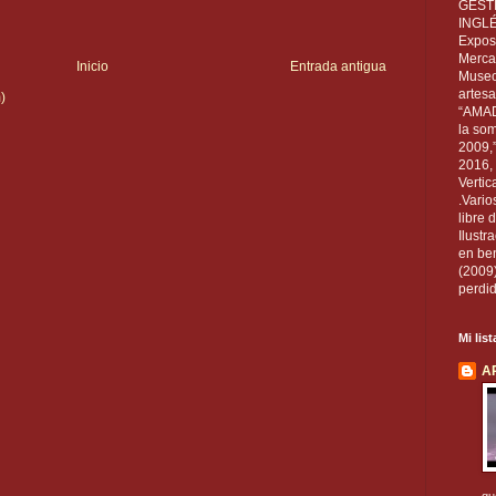
GEST
INGL
Exposi
Mercan
Inicio
Entrada antigua
Museo
artesa
)
“AMAD
la som
2009,
2016, 
Vertic
.Vario
libre 
Ilust
en ben
(2009
perdid
Mi lis
A