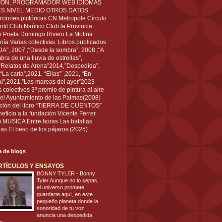
IÓN, PROGRAMADOR WEB IDIOMAS
ÉS NIVEL MEDIO OTROS DATOS
ciones pictóricas CN Metropole Círculo
til Club Naútico Club la Provincia
 Poeta Domingo Rivero La Molina
nía Varias colectivas. Libros publicados
A”, 2007 ;“Desde la sombra”, 2008 ;“A
bra de una lluvia de estrellas”,
”Relatos de Arena”2014,”Despedida”,
“La carta”,2021, “Ellas”´,2021, “En
al”,2021,”Las mareas del ayer”2023
s colectivos 3º premio de pintura al aire
del Ayuntamiento de las Palmas(2008)
ración del libro “TIERRA DE CUENTOS”
eficio a la fundación Vicente Ferrer
) MUSICA Entre horas Las batallas
as El beso de los pájaros (2025)
ta de blogs
RTÍCULOS Y ENSAYOS
BONNY TYLER
-
Bonny
Tyler Aunque no lo sepas,
el universo promete
guardarte aquí, en este
pequeño planeta donde la
sonoridad de tu voz
anuncia una despedida