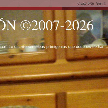
N ©2007-2026
com Lo escrito son ideas primigenias que después se han cor