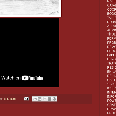
RIVER
CATA
COOR
BOOK 
TALL
RUBA
ATEN
ADMI
TÍTU
FORM
PROB
DE A
EDUC
LABO
ULPG
TRAT
RESI
EN L
DE H
CALI
*EVA
ICSE
INTE
INFO
en
8:37 p. m.
POWE
GRÁF
DRAW,
PROG