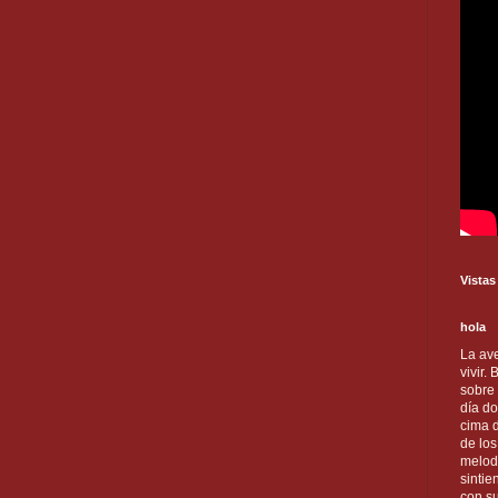
Vistas
hola
La ave
vivir.
sobre
día do
cima d
de lo
melod
sintie
con s