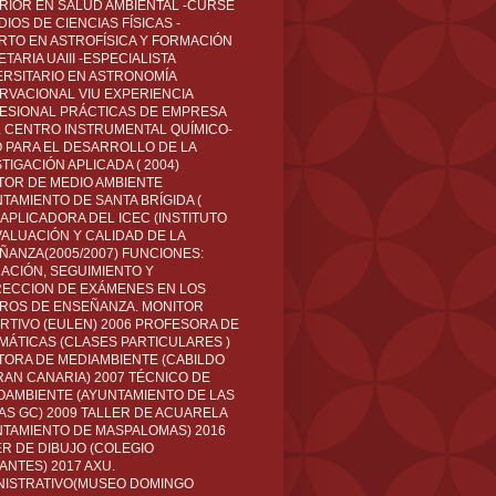
RIOR EN SALUD AMBIENTAL -CURSÉ
IOS DE CIENCIAS FÍSICAS -
RTO EN ASTROFÍSICA Y FORMACIÓN
TARIA UAIII -ESPECIALISTA
ERSITARIO EN ASTRONOMÍA
RVACIONAL VIU EXPERIENCIA
ESIONAL PRÁCTICAS DE EMPRESA
L CENTRO INSTRUMENTAL QUÍMICO-
O PARA EL DESARROLLO DE LA
TIGACIÓN APLICADA ( 2004)
TOR DE MEDIO AMBIENTE
TAMIENTO DE SANTA BRÍGIDA (
 APLICADORA DEL ICEC (INSTITUTO
VALUACIÓN Y CALIDAD DE LA
ÑANZA(2005/2007) FUNCIONES:
CACIÓN, SEGUIMIENTO Y
ECCION DE EXÁMENES EN LOS
ROS DE ENSEÑANZA. MONITOR
RTIVO (EULEN) 2006 PROFESORA DE
MÁTICAS (CLASES PARTICULARES )
TORA DE MEDIAMBIENTE (CABILDO
RAN CANARIA) 2007 TÉCNICO DE
OAMBIENTE (AYUNTAMIENTO DE LAS
AS GC) 2009 TALLER DE ACUARELA
NTAMIENTO DE MASPALOMAS) 2016
ER DE DIBUJO (COLEGIO
ANTES) 2017 AXU.
NISTRATIVO(MUSEO DOMINGO