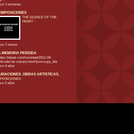
 ...
ce 3 semanas
OMPOSICIONES
THE SILENCE OF THE
HEART
-
ce 7 meses
A MEMORIA PERDIDA
ttps://elpais.com/sociedad/2021-09-
/el-odio-de-vulcano.html?prm=copy_link
ce 4 años
ARIACIONES. OBRAS ARTISTICAS.
XPOSICIONES
-
ce 5 años