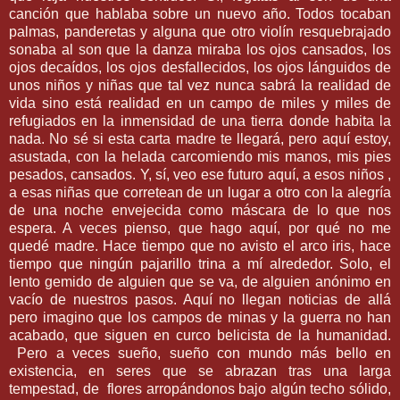
canción que hablaba sobre un nuevo año. Todos tocaban
palmas, panderetas y alguna que otro violín resquebrajado
sonaba al son que la danza miraba los ojos cansados, los
ojos decaídos, los ojos desfallecidos, los ojos lánguidos de
unos niños y niñas que tal vez nunca sabrá la realidad de
vida sino está realidad en un campo de miles y miles de
refugiados en la inmensidad de una tierra donde habita la
nada. No sé si esta carta madre te llegará, pero aquí estoy,
asustada, con la helada carcomiendo mis manos, mis pies
pesados, cansados. Y, sí, veo ese futuro aquí, a esos niños ,
a esas niñas que corretean de un lugar a otro con la alegría
de una noche envejecida como máscara de lo que nos
espera. A veces pienso, que hago aquí, por qué no me
quedé madre. Hace tiempo que no avisto el arco iris, hace
tiempo que ningún pajarillo trina a mí alrededor. Solo, el
lento gemido de alguien que se va, de alguien anónimo en
vacío de nuestros pasos. Aquí no llegan noticias de allá
pero imagino que los campos de minas y la guerra no han
acabado, que siguen en curco belicista de la humanidad.
Pero a veces sueño, sueño con mundo más bello en
existencia, en seres que se abrazan tras una larga
tempestad, de
flores arropándonos bajo algún techo sólido,