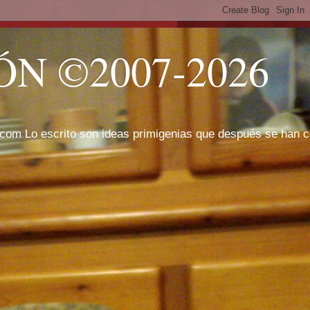
N ©2007-2026
com Lo escrito son ideas primigenias que después se han cor