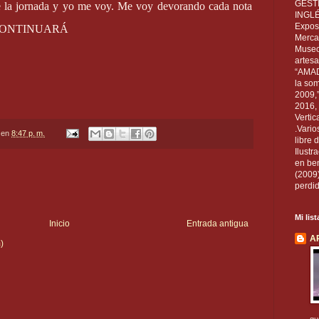
GEST
e la jornada y yo me voy. Me voy devorando cada nota
INGL
Exposi
mi…CONTINUARÁ
Mercan
Museo
artesa
“AMAD
la som
2009,
2016, 
Vertic
.Vario
en
8:47 p. m.
libre 
Ilust
en ben
(2009
perdid
Mi lis
Inicio
Entrada antigua
A
)