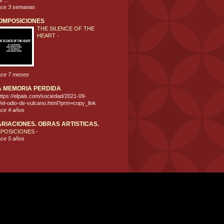
 ...
ce 3 semanas
OMPOSICIONES
THE SILENCE OF THE
HEART
-
ce 7 meses
A MEMORIA PERDIDA
ttps://elpais.com/sociedad/2021-09-
/el-odio-de-vulcano.html?prm=copy_link
ce 4 años
ARIACIONES. OBRAS ARTISTICAS.
XPOSICIONES
-
ce 5 años