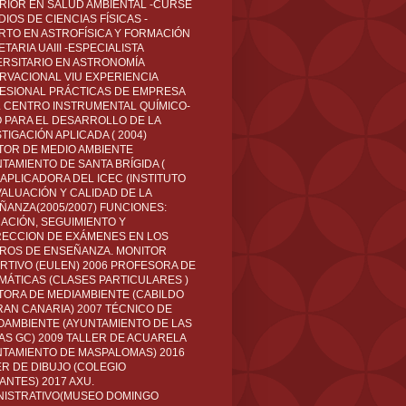
RIOR EN SALUD AMBIENTAL -CURSÉ
IOS DE CIENCIAS FÍSICAS -
RTO EN ASTROFÍSICA Y FORMACIÓN
TARIA UAIII -ESPECIALISTA
ERSITARIO EN ASTRONOMÍA
RVACIONAL VIU EXPERIENCIA
ESIONAL PRÁCTICAS DE EMPRESA
L CENTRO INSTRUMENTAL QUÍMICO-
O PARA EL DESARROLLO DE LA
TIGACIÓN APLICADA ( 2004)
TOR DE MEDIO AMBIENTE
TAMIENTO DE SANTA BRÍGIDA (
 APLICADORA DEL ICEC (INSTITUTO
VALUACIÓN Y CALIDAD DE LA
ÑANZA(2005/2007) FUNCIONES:
CACIÓN, SEGUIMIENTO Y
ECCION DE EXÁMENES EN LOS
ROS DE ENSEÑANZA. MONITOR
RTIVO (EULEN) 2006 PROFESORA DE
MÁTICAS (CLASES PARTICULARES )
TORA DE MEDIAMBIENTE (CABILDO
RAN CANARIA) 2007 TÉCNICO DE
OAMBIENTE (AYUNTAMIENTO DE LAS
AS GC) 2009 TALLER DE ACUARELA
NTAMIENTO DE MASPALOMAS) 2016
ER DE DIBUJO (COLEGIO
ANTES) 2017 AXU.
NISTRATIVO(MUSEO DOMINGO