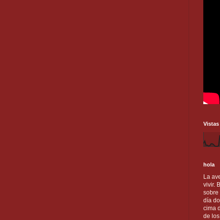
Vistas
hola
La ave
vivir.
sobre
día do
cima d
de lo