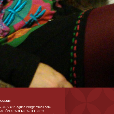
ICULUM
 637677482 laguna198@hotmail.com
ACIÓN ACADÉMICA -TECNICO