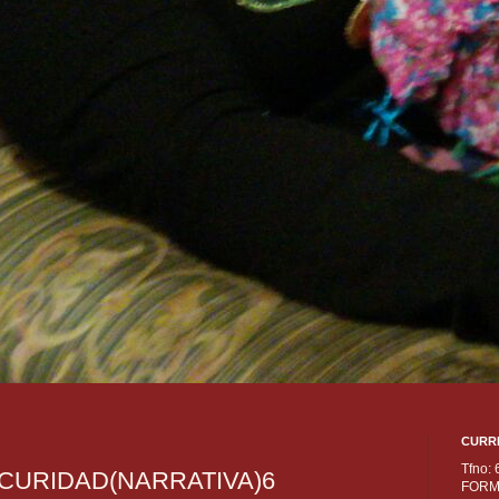
CURR
Tfno:
SCURIDAD(NARRATIVA)6
FORM