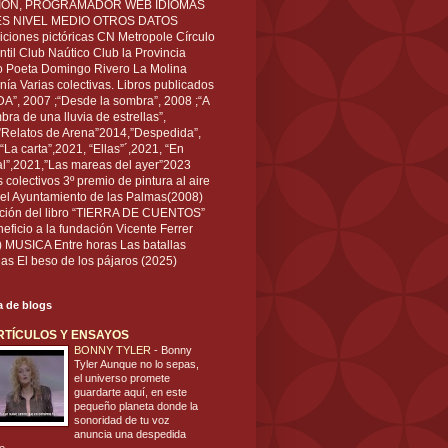
IÓN, PROGRAMADOR WEB IDIOMAS
ÉS NIVEL MEDIO OTROS DATOS
ciones pictóricas CN Metropole Círculo
til Club Naútico Club la Provincia
 Poeta Domingo Rivero La Molina
nía Varias colectivas. Libros publicados
A”, 2007 ;“Desde la sombra”, 2008 ;“A
bra de una lluvia de estrellas”,
”Relatos de Arena”2014,”Despedida”,
“La carta”,2021, “Ellas”´,2021, “En
al”,2021,”Las mareas del ayer”2023
s colectivos 3º premio de pintura al aire
del Ayuntamiento de las Palmas(2008)
ración del libro “TIERRA DE CUENTOS”
eficio a la fundación Vicente Ferrer
) MUSICA Entre horas Las batallas
as El beso de los pájaros (2025)
ta de blogs
RTÍCULOS Y ENSAYOS
BONNY TYLER
-
Bonny
Tyler Aunque no lo sepas,
el universo promete
guardarte aquí, en este
pequeño planeta donde la
sonoridad de tu voz
anuncia una despedida