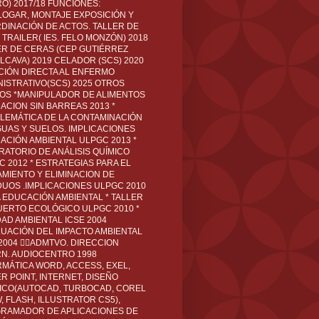
O) 2017/18 FUNCIONES:
LOGAR, MONTAJE EXPOSICIÓN Y
DINACIÓN DE ACTOS. TALLER DE
TRAILER( IES. FELO MONZÓN) 2018
ER DE CERAS (CEP GUTIÉRREZ
LCAVA) 2019 CELADOR (SCS) 2020
CIÓN DIRECTA AL ENFERMO
NISTRATIVO(SCS) 2025 OTROS
LOS *MANIPULADOR DE ALIMENTOS
ACION SIN BARREAS 2013 *
LEMÁTICA DE LA CONTAMINACIÓN
GUAS Y SUELOS. IMPLICACIONES
ACIÓN AMBIENTAL ULPGC 2013 *
RATORIO DE ANÁLISIS QUÍMICO
C 2012 * ESTRATEGIAS PARA EL
AMIENTO Y ELIMINACION DE
DUOS .IMPLICACIONES ULPGC 2010
A EDUCACIÓN AMBIENTAL * TALLER
UERTO ECOLÓGICO ULPGC 2010 *
DAD AMBIENTAL ICSE 2004
LUACIÓN DEL IMPACTO AMBIENTAL
 2004 ADMTVO. DIRECCION
RN. AUDIOCENTRO 1998
RMÁTICA WORD, ACCESS, EXEL,
R POINT, INTERNET, DISEÑO
ICO(AUTOCAD, TURBOCAD, COREL
 FLASH, ILLUSTRATOR CS5),
RAMADOR DE APLICACIONES DE