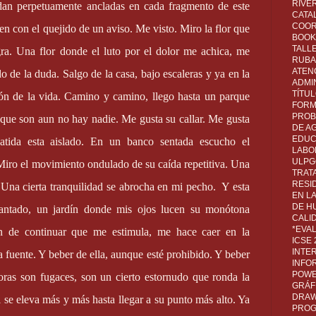
RIVER
dan perpetuamente ancladas en cada fragmento de este
CATA
COOR
en con el quejido de un aviso. Me visto. Miro la flor que
BOOK 
TALL
gra. Una flor donde el luto por el dolor me achica, me
RUBA
ATEN
do de la duda. Salgo de la casa, bajo escaleras y ya en la
ADMI
TÍTU
ión de la vida. Camino y camino, llego hasta un parque
FORM
PROB
 que son aun no hay nadie. Me gusta su callar. Me gusta
DE A
EDUC
atida esta aislado. En un banco sentada escucho el
LABO
ULPG
Miro el movimiento ondulado de su caída repetitiva. Una
TRAT
RESI
 Una cierta tranquilidad se abrocha en mi pecho.
Y esta
EN L
DE H
cantado, un jardín donde mis ojos lucen su monótona
CALI
*EVA
án de continuar que me estimula, me hace caer en la
ICSE
INTE
 fuente. Y beber de ella, aunque esté prohibido. Y beber
INFO
POWE
horas son fugaces, son un cierto estornudo que ronda la
GRÁF
DRAW,
l se eleva más y más hasta llegar a su punto más alto. Ya
PROG