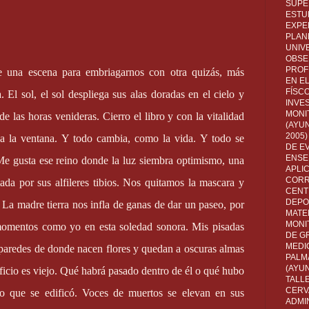
SUPE
ESTUD
EXPE
PLANE
UNIV
OBSE
PROF
 de una escena para embriagarnos con otra quizás, más
EN E
FÍSC
 El sol, el sol despliega sus alas doradas en el cielo y
INVES
MONI
 las horas venideras. Cierro el libro y con la vitalidad
(AYUN
2005)
a la ventana. Y todo cambia, como la vida. Y todo se
DE E
ENSE
 Me gusta ese reino donde la luz siembra optimismo, una
APLI
CORR
tada por sus alfileres tibios. Nos quitamos la mascara y
CENT
DEPO
 La madre tierra nos infla de ganas de dar un paseo, por
MATE
MONI
 momentos como yo en esta soledad sonora. Mis pisadas
DE G
MEDI
 paredes de donde nacen flores y quedan a oscuras almas
PALM
(AYU
ficio es viejo. Qué habrá pasado dentro de él o qué hubo
TALL
CERV
o que se edificó. Voces de muertos se elevan en sus
ADMI