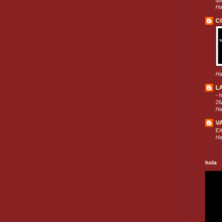
que
Ha
C
Ha
L
-
h
26
Ha
V
E
Ha
hola