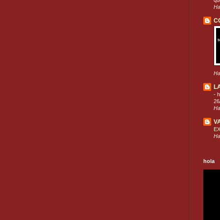
que
Ha
C
Ha
L
-
h
26
Ha
V
E
Ha
hola