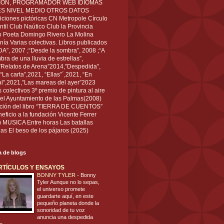
IÓN, PROGRAMADOR WEB IDIOMAS
ÉS NIVEL MEDIO OTROS DATOS
ciones pictóricas CN Metropole Círculo
til Club Naútico Club la Provincia
 Poeta Domingo Rivero La Molina
nía Varias colectivas. Libros publicados
A”, 2007 ;“Desde la sombra”, 2008 ;“A
bra de una lluvia de estrellas”,
”Relatos de Arena”2014,”Despedida”,
“La carta”,2021, “Ellas”´,2021, “En
al”,2021,”Las mareas del ayer”2023
s colectivos 3º premio de pintura al aire
del Ayuntamiento de las Palmas(2008)
ración del libro “TIERRA DE CUENTOS”
eficio a la fundación Vicente Ferrer
) MUSICA Entre horas Las batallas
as El beso de los pájaros (2025)
ta de blogs
RTÍCULOS Y ENSAYOS
BONNY TYLER
-
Bonny
Tyler Aunque no lo sepas,
el universo promete
guardarte aquí, en este
pequeño planeta donde la
sonoridad de tu voz
anuncia una despedida