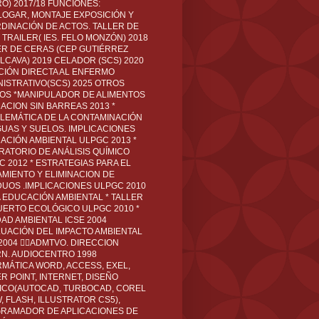
O) 2017/18 FUNCIONES:
LOGAR, MONTAJE EXPOSICIÓN Y
DINACIÓN DE ACTOS. TALLER DE
TRAILER( IES. FELO MONZÓN) 2018
ER DE CERAS (CEP GUTIÉRREZ
LCAVA) 2019 CELADOR (SCS) 2020
CIÓN DIRECTA AL ENFERMO
NISTRATIVO(SCS) 2025 OTROS
LOS *MANIPULADOR DE ALIMENTOS
ACION SIN BARREAS 2013 *
LEMÁTICA DE LA CONTAMINACIÓN
GUAS Y SUELOS. IMPLICACIONES
ACIÓN AMBIENTAL ULPGC 2013 *
RATORIO DE ANÁLISIS QUÍMICO
C 2012 * ESTRATEGIAS PARA EL
AMIENTO Y ELIMINACION DE
DUOS .IMPLICACIONES ULPGC 2010
A EDUCACIÓN AMBIENTAL * TALLER
UERTO ECOLÓGICO ULPGC 2010 *
DAD AMBIENTAL ICSE 2004
LUACIÓN DEL IMPACTO AMBIENTAL
 2004 ADMTVO. DIRECCION
RN. AUDIOCENTRO 1998
RMÁTICA WORD, ACCESS, EXEL,
R POINT, INTERNET, DISEÑO
ICO(AUTOCAD, TURBOCAD, COREL
 FLASH, ILLUSTRATOR CS5),
RAMADOR DE APLICACIONES DE