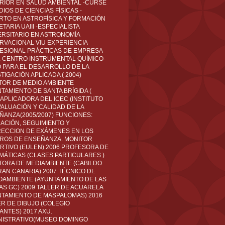
RIOR EN SALUD AMBIENTAL -CURSÉ
IOS DE CIENCIAS FÍSICAS -
RTO EN ASTROFÍSICA Y FORMACIÓN
TARIA UAIII -ESPECIALISTA
ERSITARIO EN ASTRONOMÍA
RVACIONAL VIU EXPERIENCIA
ESIONAL PRÁCTICAS DE EMPRESA
L CENTRO INSTRUMENTAL QUÍMICO-
O PARA EL DESARROLLO DE LA
TIGACIÓN APLICADA ( 2004)
TOR DE MEDIO AMBIENTE
TAMIENTO DE SANTA BRÍGIDA (
 APLICADORA DEL ICEC (INSTITUTO
VALUACIÓN Y CALIDAD DE LA
ÑANZA(2005/2007) FUNCIONES:
CACIÓN, SEGUIMIENTO Y
ECCION DE EXÁMENES EN LOS
ROS DE ENSEÑANZA. MONITOR
RTIVO (EULEN) 2006 PROFESORA DE
MÁTICAS (CLASES PARTICULARES )
TORA DE MEDIAMBIENTE (CABILDO
RAN CANARIA) 2007 TÉCNICO DE
OAMBIENTE (AYUNTAMIENTO DE LAS
AS GC) 2009 TALLER DE ACUARELA
NTAMIENTO DE MASPALOMAS) 2016
ER DE DIBUJO (COLEGIO
ANTES) 2017 AXU.
NISTRATIVO(MUSEO DOMINGO