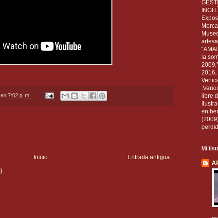
GEST
INGL
Exposi
Mercan
Museo
artesa
“AMAD
la som
2009,
2016, 
Vertic
.Vario
en
7:02 p. m.
libre 
Ilust
en ben
(2009
perdid
Mi lis
Inicio
Entrada antigua
A
)