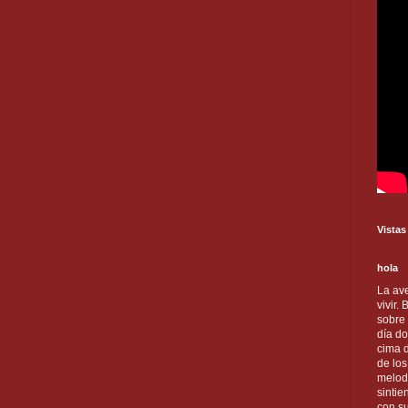
Vistas
hola
La ave
vivir.
sobre
día do
cima d
de lo
melod
sintie
con s