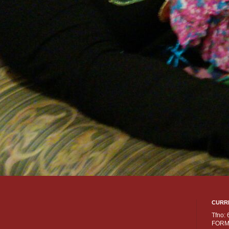
CURR
Tfno:
FORM