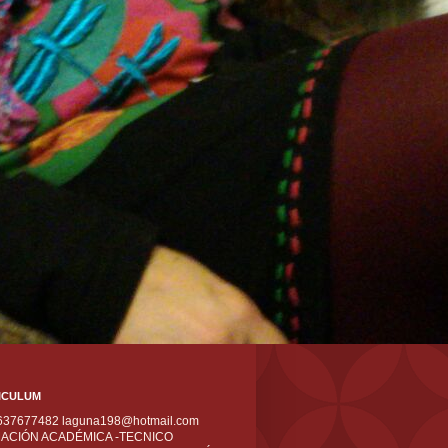
ICULUM
 637677482 laguna198@hotmail.com
ACIÓN ACADÉMICA -TECNICO