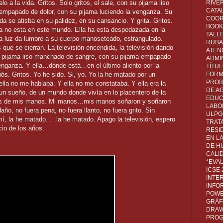
RIVER
lo a la vida. Gritos. Solo gritos, el sale, con su pijama liso
CATA
empapado de dolor, con su pijama luciendo la venganza. Su
COOR
da se atisba en su palidez, en su cansancio. Y grita. Gritos.
BOOK 
 ya no esta en este mundo. Ella ha esta despedazada en la
TALL
 luz da lumbre a su cuerpo manoseteado, estrangulado.
RUBA
 que se cierran. La televisión encendida, la televisión dando
ATEN
su pijama liso manchado de sangre, con su pijama empapado
ADMI
venganza. Y ella…dónde está…en el último aliento por la
TÍTU
FORM
ós. Gritos. Yo he sido. Si, yo. Yo la he matado por un
PROB
lla no me hablaba. Y ella no me constataba. Y ella era la
DE A
un sueño, de un mundo donde vivía en lo placentero de la
EDUC
os de mis manos. Mi manos…mis manos soñaron y soñaron
LABO
ño, no fuera pena, no fuera llanto, no fuera grito. Sin
ULPG
í, la he matado. …la he matado. Apago la televisión, espero
TRAT
cio de los años.
RESI
EN L
DE H
CALI
*EVA
ICSE
INTE
INFO
POWE
GRÁF
DRAW,
PROG