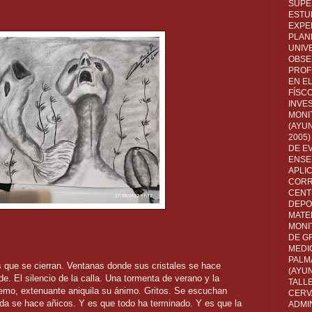
SUPE
ESTUD
EXPE
PLANE
UNIV
OBSE
PROF
EN E
FÍSC
INVES
MONI
(AYUN
2005)
DE E
ENSE
APLI
CORR
CENT
DEPO
MATE
MONI
DE G
MEDI
PALM
s que se cierran. Ventanas donde sus cristales se hace
(AYU
de. El silencio de la calla. Una tormenta de verano y la
TALL
remo, extenuante aniquila su ánimo. Gritos. Se escuchan
CERV
da se hace añicos. Y es que todo ha terminado. Y es que la
ADMI