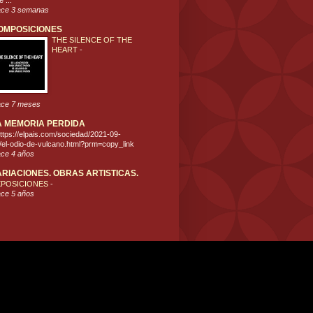
 ...
ce 3 semanas
OMPOSICIONES
THE SILENCE OF THE
HEART
-
ce 7 meses
A MEMORIA PERDIDA
ttps://elpais.com/sociedad/2021-09-
/el-odio-de-vulcano.html?prm=copy_link
ce 4 años
ARIACIONES. OBRAS ARTISTICAS.
XPOSICIONES
-
ce 5 años