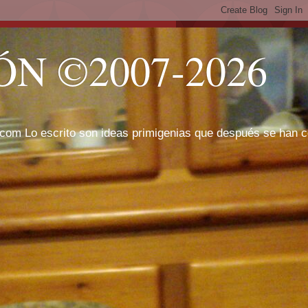
N ©2007-2026
com Lo escrito son ideas primigenias que después se han cor