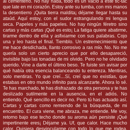
al cementerio. No hay nada, todo es un vacío a este tic-tac
que late en mi corazón. Estoy ante su tumba, con mis manos
la desentierro ¡Quita tierra maldita¡ déjame llegar hasta su
ataúd. Aquí estoy, con el sudor estrangulando mi lengua
seca. Papeles y más papeles. No hay ningún féretro sino
cartas y más cartas ¡Qué es esto¡ La fatiga quiere abatirme,
tirarme dentro de ella y asfixiarme con sus palabras. Cojo
una y leo hasta el final. Tiemblo. Un estremecimiento que
me hace desdichada, llanto corrosivo a ras mío. No. No me
quería solo un cierto aprecio que por ello desapareció,
invisible bajo las tonadas de mi olvido. Pero no he olvidado
querido. Vine a darte el último beso. Te fuiste sin avisar por
qué había otra esencia balanceando tu entereza. Mentiras,
solo mentiras. Yo que creí…Sí, creí que no existías, que
estabas en otro mundo infinito para alcanzarte. Ahora lo sé.
Te has marchado, te has disfrazado de otra persona y te has
deslizado sutilmente en la ausencia, en el adiós. No
entiendo. Qué sencillo es decir no. Pero tú has actuado así.
Cartas y cartas como remiendo de la búsqueda, de mi
encuentro. El cura viene, me abraza, me entiende. Me voy,
retorno bajo ese techo donde su aroma aún persiste ¡Qué
impertinente eres¡ Déjame ya. Uf, que calor. Hace mucho
calor. Quisiera desvincularme con todo lo que me rodea.