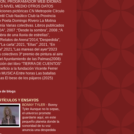
IÓN, PROGRAMADOR WEB IDIOMAS
ÉS NIVEL MEDIO OTROS DATOS
ciones pictóricas CN Metropole Círculo
til Club Naútico Club la Provincia
 Poeta Domingo Rivero La Molina
nía Varias colectivas. Libros publicados
A”, 2007 ;“Desde la sombra”, 2008 ;“A
bra de una lluvia de estrellas”,
”Relatos de Arena”2014,”Despedida”,
“La carta”,2021, “Ellas”´,2021, “En
al”,2021,”Las mareas del ayer”2023
s colectivos 3º premio de pintura al aire
del Ayuntamiento de las Palmas(2008)
ración del libro “TIERRA DE CUENTOS”
eficio a la fundación Vicente Ferrer
) MUSICA Entre horas Las batallas
as El beso de los pájaros (2025)
ta de blogs
RTÍCULOS Y ENSAYOS
BONNY TYLER
-
Bonny
Tyler Aunque no lo sepas,
el universo promete
guardarte aquí, en este
pequeño planeta donde la
sonoridad de tu voz
anuncia una despedida