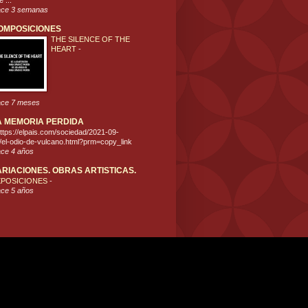
 ...
ce 3 semanas
OMPOSICIONES
THE SILENCE OF THE
HEART
-
ce 7 meses
A MEMORIA PERDIDA
ttps://elpais.com/sociedad/2021-09-
/el-odio-de-vulcano.html?prm=copy_link
ce 4 años
ARIACIONES. OBRAS ARTISTICAS.
XPOSICIONES
-
ce 5 años