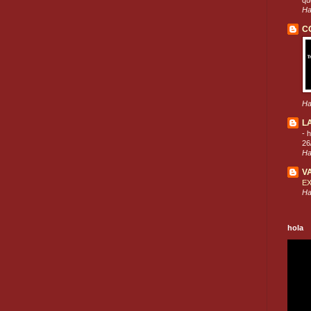
que
Ha
C
Ha
L
-
h
26
Ha
V
E
Ha
hola