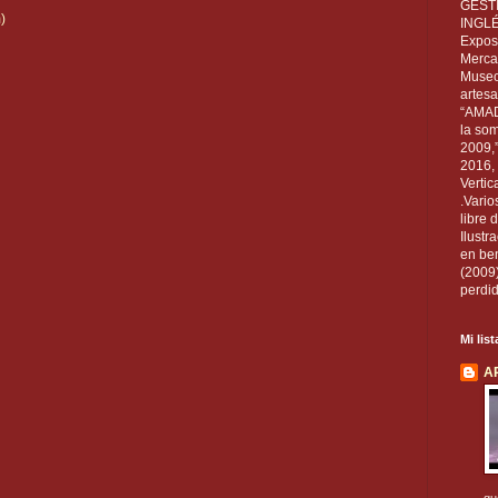
GEST
)
INGL
Exposi
Mercan
Museo
artesa
“AMAD
la som
2009,
2016, 
Vertic
.Vario
libre 
Ilust
en ben
(2009
perdid
Mi lis
A