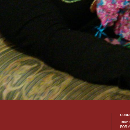
CURR
Tfno:
FORM