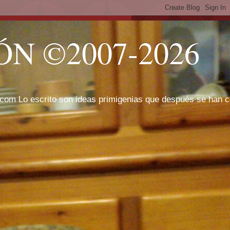
N ©2007-2026
com Lo escrito son ideas primigenias que después se han cor