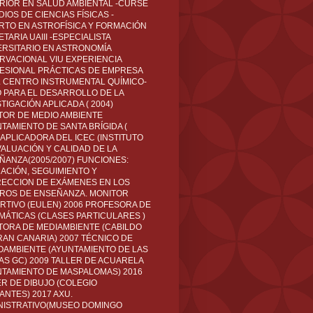
RIOR EN SALUD AMBIENTAL -CURSÉ
IOS DE CIENCIAS FÍSICAS -
RTO EN ASTROFÍSICA Y FORMACIÓN
TARIA UAIII -ESPECIALISTA
ERSITARIO EN ASTRONOMÍA
RVACIONAL VIU EXPERIENCIA
ESIONAL PRÁCTICAS DE EMPRESA
L CENTRO INSTRUMENTAL QUÍMICO-
O PARA EL DESARROLLO DE LA
TIGACIÓN APLICADA ( 2004)
TOR DE MEDIO AMBIENTE
TAMIENTO DE SANTA BRÍGIDA (
 APLICADORA DEL ICEC (INSTITUTO
VALUACIÓN Y CALIDAD DE LA
ÑANZA(2005/2007) FUNCIONES:
CACIÓN, SEGUIMIENTO Y
ECCION DE EXÁMENES EN LOS
ROS DE ENSEÑANZA. MONITOR
RTIVO (EULEN) 2006 PROFESORA DE
MÁTICAS (CLASES PARTICULARES )
TORA DE MEDIAMBIENTE (CABILDO
RAN CANARIA) 2007 TÉCNICO DE
OAMBIENTE (AYUNTAMIENTO DE LAS
AS GC) 2009 TALLER DE ACUARELA
NTAMIENTO DE MASPALOMAS) 2016
ER DE DIBUJO (COLEGIO
ANTES) 2017 AXU.
NISTRATIVO(MUSEO DOMINGO