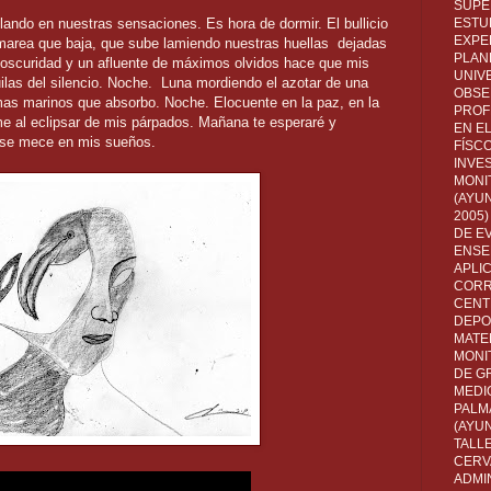
SUPE
ndo en nuestras sensaciones. Es hora de dormir. El bullicio
ESTUD
EXPE
marea que baja, que sube lamiendo nuestras huellas dejadas
PLANE
la oscuridad y un afluente de máximos olvidos hace que mis
UNIV
ilas del silencio. Noche. Luna mordiendo el azotar de una
OBSE
mas marinos que absorbo. Noche. Elocuente en la paz, en la
PROF
e al eclipsar de mis párpados. Mañana te esperaré y
EN E
 se mece en mis sueños.
FÍSC
INVES
MONI
(AYUN
2005)
DE E
ENSE
APLI
CORR
CENT
DEPO
MATE
MONI
DE G
MEDI
PALM
(AYU
TALL
CERV
ADMI