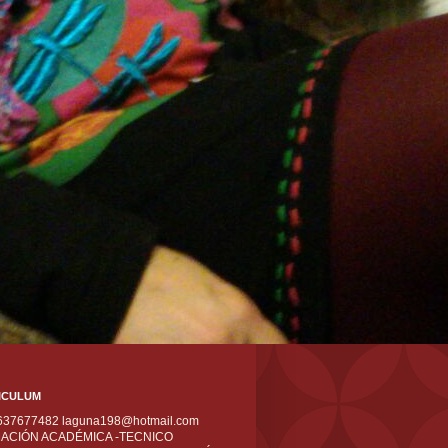
ICULUM
 637677482 laguna198@hotmail.com
ACIÓN ACADÉMICA -TECNICO