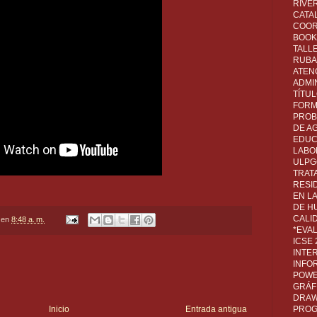
RIVER
CATA
COOR
BOOK 
TALL
RUBA
ATEN
ADMI
TÍTU
FORM
PROB
DE A
EDUC
LABO
ULPG
TRAT
RESI
EN L
DE H
CALI
en
8:48 a. m.
*EVA
ICSE
INTE
INFO
POWE
GRÁF
DRAW,
PROG
Inicio
Entrada antigua