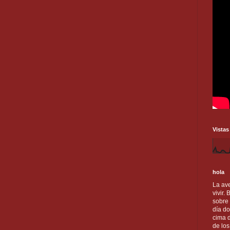
Vistas
hola
La ave
vivir.
sobre
día do
cima d
de lo