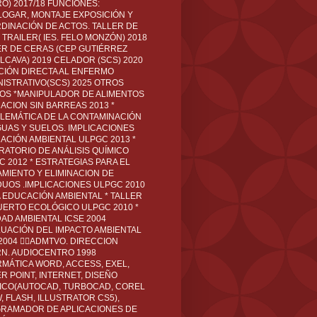
O) 2017/18 FUNCIONES:
LOGAR, MONTAJE EXPOSICIÓN Y
DINACIÓN DE ACTOS. TALLER DE
TRAILER( IES. FELO MONZÓN) 2018
ER DE CERAS (CEP GUTIÉRREZ
LCAVA) 2019 CELADOR (SCS) 2020
CIÓN DIRECTA AL ENFERMO
NISTRATIVO(SCS) 2025 OTROS
LOS *MANIPULADOR DE ALIMENTOS
ACION SIN BARREAS 2013 *
LEMÁTICA DE LA CONTAMINACIÓN
GUAS Y SUELOS. IMPLICACIONES
ACIÓN AMBIENTAL ULPGC 2013 *
RATORIO DE ANÁLISIS QUÍMICO
C 2012 * ESTRATEGIAS PARA EL
AMIENTO Y ELIMINACION DE
DUOS .IMPLICACIONES ULPGC 2010
A EDUCACIÓN AMBIENTAL * TALLER
UERTO ECOLÓGICO ULPGC 2010 *
DAD AMBIENTAL ICSE 2004
LUACIÓN DEL IMPACTO AMBIENTAL
 2004 ADMTVO. DIRECCION
RN. AUDIOCENTRO 1998
RMÁTICA WORD, ACCESS, EXEL,
R POINT, INTERNET, DISEÑO
ICO(AUTOCAD, TURBOCAD, COREL
 FLASH, ILLUSTRATOR CS5),
RAMADOR DE APLICACIONES DE