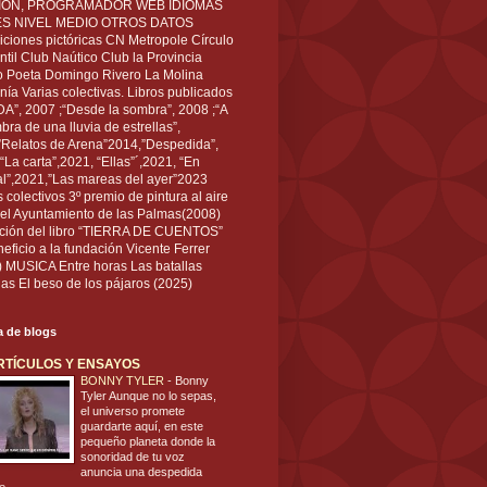
IÓN, PROGRAMADOR WEB IDIOMAS
ÉS NIVEL MEDIO OTROS DATOS
ciones pictóricas CN Metropole Círculo
til Club Naútico Club la Provincia
 Poeta Domingo Rivero La Molina
nía Varias colectivas. Libros publicados
A”, 2007 ;“Desde la sombra”, 2008 ;“A
bra de una lluvia de estrellas”,
”Relatos de Arena”2014,”Despedida”,
“La carta”,2021, “Ellas”´,2021, “En
al”,2021,”Las mareas del ayer”2023
s colectivos 3º premio de pintura al aire
del Ayuntamiento de las Palmas(2008)
ración del libro “TIERRA DE CUENTOS”
eficio a la fundación Vicente Ferrer
) MUSICA Entre horas Las batallas
as El beso de los pájaros (2025)
ta de blogs
RTÍCULOS Y ENSAYOS
BONNY TYLER
-
Bonny
Tyler Aunque no lo sepas,
el universo promete
guardarte aquí, en este
pequeño planeta donde la
sonoridad de tu voz
anuncia una despedida