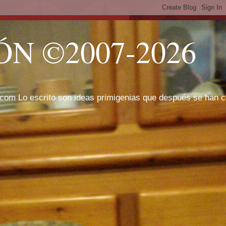
N ©2007-2026
com Lo escrito son ideas primigenias que después se han cor