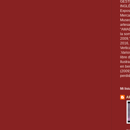
GEST
INGL
Exposi
Mercan
Museo
artesa
“AMAD
la som
2009,
2016, 
Vertic
.Vario
libre 
Ilust
en ben
(2009
perdid
Mi lis
A