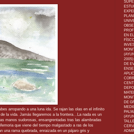
SUPE
ESTUD
EXPE
PLANE
UNIV
OBSE
PROF
EN E
FÍSC
INVES
MONI
(AYUN
2005)
DE E
ENSE
APLI
CORR
CENT
DEPO
MATE
MONI
DE G
MEDI
 arropando a una luna ida. Se rajan las olas en el infinito
PALM
 de la vida. Jamás llegaremos a la frontera…La nada es un
(AYU
ras manos sudorosas, ensangrentadas tras las alambradas
TALL
Memoria que viene del tiempo malgastado a ras de los
CERV
an una rama quebrada, enraizada en un pájaro gris y
ADMI