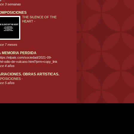
 ...
ce 3 semanas
OMPOSICIONES
THE SILENCE OF THE
HEART
-
ce 7 meses
A MEMORIA PERDIDA
ttps://elpais.com/sociedad/2021-09-
/el-odio-de-vulcano.html?prm=copy_link
ce 4 años
ARIACIONES. OBRAS ARTISTICAS.
XPOSICIONES
-
ce 5 años