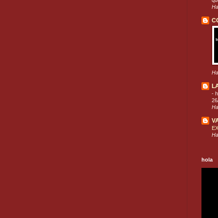
que
Ha
C
Ha
L
-
h
26
Ha
V
E
Ha
hola