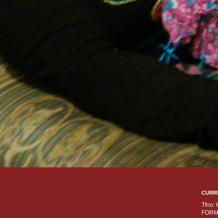
CURR
Tfno:
FORM