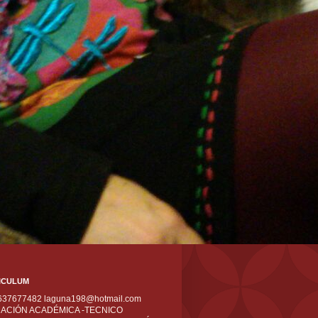
ICULUM
 637677482 laguna198@hotmail.com
ACIÓN ACADÉMICA -TECNICO