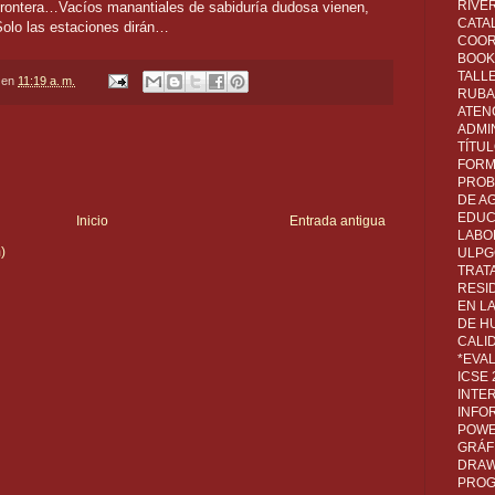
RIVER
frontera…Vacíos manantiales de sabiduría dudosa vienen,
CATA
Solo las estaciones dirán…
COOR
BOOK 
TALL
en
11:19 a. m.
RUBA
ATEN
ADMI
TÍTU
FORM
PROB
DE A
EDUC
Inicio
Entrada antigua
LABO
)
ULPG
TRAT
RESI
EN L
DE H
CALI
*EVA
ICSE
INTE
INFO
POWE
GRÁF
DRAW,
PROG