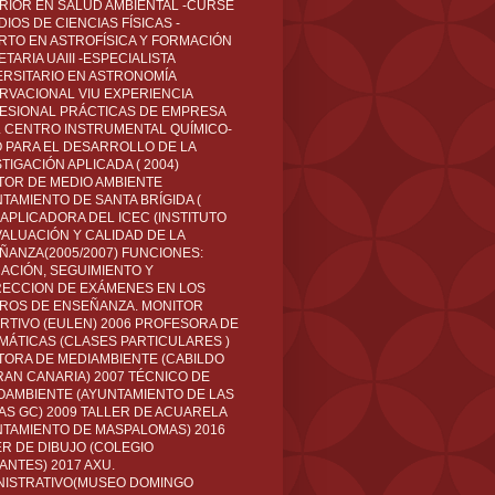
RIOR EN SALUD AMBIENTAL -CURSÉ
IOS DE CIENCIAS FÍSICAS -
RTO EN ASTROFÍSICA Y FORMACIÓN
TARIA UAIII -ESPECIALISTA
ERSITARIO EN ASTRONOMÍA
RVACIONAL VIU EXPERIENCIA
ESIONAL PRÁCTICAS DE EMPRESA
L CENTRO INSTRUMENTAL QUÍMICO-
O PARA EL DESARROLLO DE LA
TIGACIÓN APLICADA ( 2004)
TOR DE MEDIO AMBIENTE
TAMIENTO DE SANTA BRÍGIDA (
 APLICADORA DEL ICEC (INSTITUTO
VALUACIÓN Y CALIDAD DE LA
ÑANZA(2005/2007) FUNCIONES:
CACIÓN, SEGUIMIENTO Y
ECCION DE EXÁMENES EN LOS
ROS DE ENSEÑANZA. MONITOR
RTIVO (EULEN) 2006 PROFESORA DE
MÁTICAS (CLASES PARTICULARES )
TORA DE MEDIAMBIENTE (CABILDO
RAN CANARIA) 2007 TÉCNICO DE
OAMBIENTE (AYUNTAMIENTO DE LAS
AS GC) 2009 TALLER DE ACUARELA
NTAMIENTO DE MASPALOMAS) 2016
ER DE DIBUJO (COLEGIO
ANTES) 2017 AXU.
NISTRATIVO(MUSEO DOMINGO