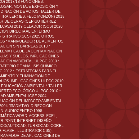
O) 2017/18 FUNCIONES:
LOGAR, MONTAJE EXPOSICIÓN Y
DINACIÓN DE ACTOS. TALLER DE
TRAILER( IES. FELO MONZÓN) 2018
ER DE CERAS (CEP GUTIÉRREZ
LCAVA) 2019 CELADOR (SCS) 2020
CIÓN DIRECTA AL ENFERMO
NISTRATIVO(SCS) 2025 OTROS
LOS *MANIPULADOR DE ALIMENTOS
ACION SIN BARREAS 2013 *
LEMÁTICA DE LA CONTAMINACIÓN
GUAS Y SUELOS. IMPLICACIONES
ACIÓN AMBIENTAL ULPGC 2013 *
RATORIO DE ANÁLISIS QUÍMICO
C 2012 * ESTRATEGIAS PARA EL
AMIENTO Y ELIMINACION DE
DUOS .IMPLICACIONES ULPGC 2010
A EDUCACIÓN AMBIENTAL * TALLER
UERTO ECOLÓGICO ULPGC 2010 *
DAD AMBIENTAL ICSE 2004
LUACIÓN DEL IMPACTO AMBIENTAL
 2004 ADMTVO. DIRECCION
RN. AUDIOCENTRO 1998
RMÁTICA WORD, ACCESS, EXEL,
R POINT, INTERNET, DISEÑO
ICO(AUTOCAD, TURBOCAD, COREL
 FLASH, ILLUSTRATOR CS5),
RAMADOR DE APLICACIONES DE