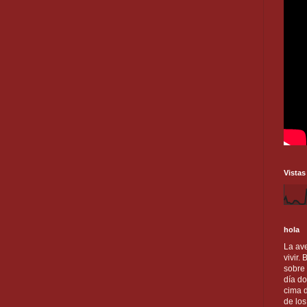
Vistas
hola
La ave
vivir.
sobre
día do
cima d
de lo