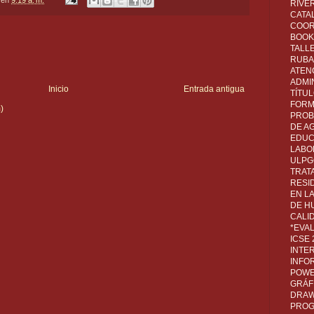
RIVER
CATA
COOR
BOOK 
TALL
RUBA
ATEN
ADMI
Inicio
Entrada antigua
TÍTU
FORM
)
PROB
DE A
EDUC
LABO
ULPG
TRAT
RESI
EN L
DE H
CALI
*EVA
ICSE
INTE
INFO
POWE
GRÁF
DRAW,
PROG