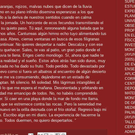
SUPE
ranjas, rojizos, malvas nubes que dicen de la lluvia
ESTUD
EXPE
no en su plano infinito disemina esperanzas a los que
PLANE
do a la deriva de nuestros sentidos cuando en calma
UNIV
la jornada. Un horizonte de ecos fecundos transmitiendo el
OBSE
e su quieto paso. Tú aquí, ronroneando alguna balada que te
PROF
os años. Canturreas algún himno echo tuyo alimentando tus
EN E
casa. Abres, cierras ventanas en busca de esos filigranas
FÍSC
ontinuar. No quieres despertar a nadie. Descalza y con ese
INVES
 quehacer. Sales, te vas al patio, un gran patio donde el
MONI
(AYUN
ia te llena. Eriges cierto monólogo. Sí, ahora que nadie te
2005)
a realidad y el sueño. Estos años atrás han sido duros, muy
DE E
ada no ha dado su fruto. Todo perdido. Todo devastado por
ENSE
elevo como si fuera un albatros al encuentro de algún desierto
APLI
ue me va consumiendo, dejándome en un estado de
CORR
ptan. Mi silencio. Mi soledad. Mis lágrimas intangibles al
CENT
é lo que me espera el mañana. Desorientada y orbitando en
DEPO
ridad me emancipo de todos. No, no habéis comprendido.
MATE
MONI
r. Si caer en una playa donde la mar de fondo me llama.
DE G
la que se estremece contra las rocas. Pero la serenidad me
MEDI
 nuevo en la orilla desnuda con el frío otoñal. Regreso bajo mi
PALM
. Escribo algo en mi diario. La experiencia de hacerme la
(AYU
io. Todos duermen, no quiero despertarlos. “
TALL
CERV
ADMI
en
9:19 a. m.