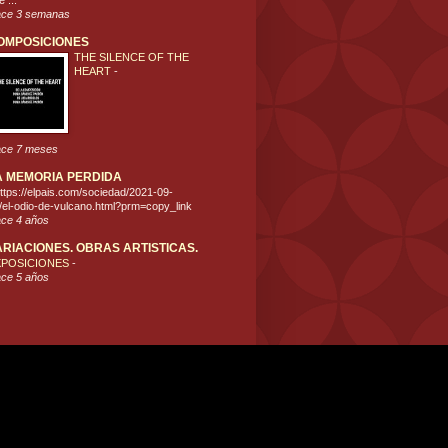
 ...
ce 3 semanas
OMPOSICIONES
THE SILENCE OF THE
HEART
-
ce 7 meses
A MEMORIA PERDIDA
ttps://elpais.com/sociedad/2021-09-
/el-odio-de-vulcano.html?prm=copy_link
ce 4 años
ARIACIONES. OBRAS ARTISTICAS.
XPOSICIONES
-
ce 5 años