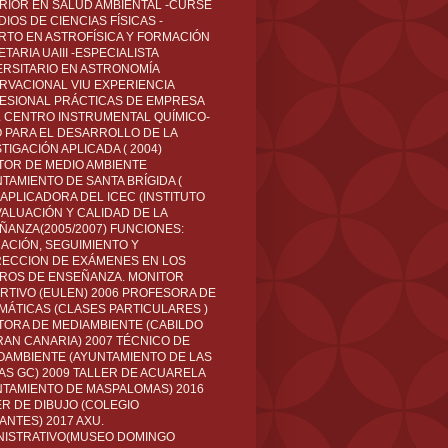
RIOR EN SALUD AMBIENTAL -CURSÉ
IOS DE CIENCIAS FÍSICAS -
RTO EN ASTROFÍSICA Y FORMACIÓN
TARIA UAIII -ESPECIALISTA
ERSITARIO EN ASTRONOMÍA
RVACIONAL VIU EXPERIENCIA
ESIONAL PRÁCTICAS DE EMPRESA
L CENTRO INSTRUMENTAL QUÍMICO-
O PARA EL DESARROLLO DE LA
TIGACIÓN APLICADA ( 2004)
TOR DE MEDIO AMBIENTE
TAMIENTO DE SANTA BRÍGIDA (
 APLICADORA DEL ICEC (INSTITUTO
VALUACIÓN Y CALIDAD DE LA
ÑANZA(2005/2007) FUNCIONES:
CACIÓN, SEGUIMIENTO Y
ECCION DE EXÁMENES EN LOS
ROS DE ENSEÑANZA. MONITOR
RTIVO (EULEN) 2006 PROFESORA DE
MÁTICAS (CLASES PARTICULARES )
TORA DE MEDIAMBIENTE (CABILDO
RAN CANARIA) 2007 TÉCNICO DE
OAMBIENTE (AYUNTAMIENTO DE LAS
AS GC) 2009 TALLER DE ACUARELA
NTAMIENTO DE MASPALOMAS) 2016
ER DE DIBUJO (COLEGIO
ANTES) 2017 AXU.
NISTRATIVO(MUSEO DOMINGO