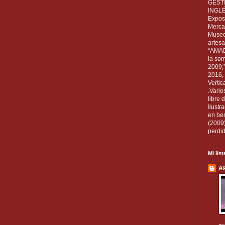
GEST
INGL
Exposi
Mercan
Museo
artesa
“AMAD
la som
2009,
2016, 
Vertic
.Vario
libre 
Ilust
en ben
(2009
perdid
Mi lis
A