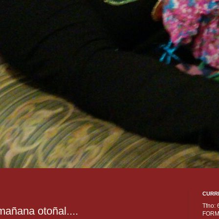
CURR
Tfno:
añana otoñal....
FORM