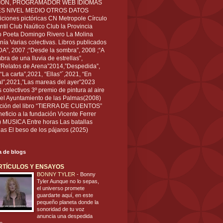
IÓN, PROGRAMADOR WEB IDIOMAS
ÉS NIVEL MEDIO OTROS DATOS
ciones pictóricas CN Metropole Círculo
til Club Naútico Club la Provincia
 Poeta Domingo Rivero La Molina
nía Varias colectivas. Libros publicados
A”, 2007 ;“Desde la sombra”, 2008 ;“A
bra de una lluvia de estrellas”,
”Relatos de Arena”2014,”Despedida”,
“La carta”,2021, “Ellas”´,2021, “En
al”,2021,”Las mareas del ayer”2023
s colectivos 3º premio de pintura al aire
del Ayuntamiento de las Palmas(2008)
ración del libro “TIERRA DE CUENTOS”
eficio a la fundación Vicente Ferrer
) MUSICA Entre horas Las batallas
as El beso de los pájaros (2025)
ta de blogs
RTÍCULOS Y ENSAYOS
BONNY TYLER
-
Bonny
Tyler Aunque no lo sepas,
el universo promete
guardarte aquí, en este
pequeño planeta donde la
sonoridad de tu voz
anuncia una despedida