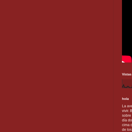
Vistas
hola
La ave
vivir.
sobre
día do
cima d
de lo