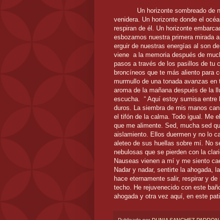
Un horizonte sombreado de na
venidera. Un horizonte donde el océa
respiran de él. Un horizonte embarca
esbozamos nuestra primera mirada a 
erguir de nuestras energías al son d
viene a la memoria después de much
pasos a través de los pasillos de tu 
broncíneos que te más aliento para c
murmullo de una tonada avanzas en tu
aroma de la mañana después de la lluv
escucha. “ Aquí estoy sumisa entre l
duros. La siembra de mis manos cans
el tifón de la calma. Todo igual. Me 
que me alimente. Sed, mucha sed q
aislamiento. Ellos duermen y no lo ca
aleteo de sus huellas sobre mí. No s
nebulosas que se pierden con la cla
Nauseas vienen a mí y me siento cae
Nadar y nadar, sentirte la ahogada, 
hace eternamente salir, respirar y de
techo. He rejuvenecido con este baño
ahogada y otra vez aquí, en este pat
Publicado por
DUNIA SANCHEZ PADRON