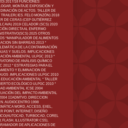
O) 2017/18 FUNCIONES:
LOGAR, MONTAJE EXPOSICIÓN Y
DINACIÓN DE ACTOS. TALLER DE
TRAILER( IES. FELO MONZÓN) 2018
ER DE CERAS (CEP GUTIÉRREZ
LCAVA) 2019 CELADOR (SCS) 2020
CIÓN DIRECTA AL ENFERMO
NISTRATIVO(SCS) 2025 OTROS
LOS *MANIPULADOR DE ALIMENTOS
ACION SIN BARREAS 2013 *
LEMÁTICA DE LA CONTAMINACIÓN
GUAS Y SUELOS. IMPLICACIONES
ACIÓN AMBIENTAL ULPGC 2013 *
RATORIO DE ANÁLISIS QUÍMICO
C 2012 * ESTRATEGIAS PARA EL
AMIENTO Y ELIMINACION DE
DUOS .IMPLICACIONES ULPGC 2010
A EDUCACIÓN AMBIENTAL * TALLER
UERTO ECOLÓGICO ULPGC 2010 *
DAD AMBIENTAL ICSE 2004
LUACIÓN DEL IMPACTO AMBIENTAL
 2004 ADMTVO. DIRECCION
RN. AUDIOCENTRO 1998
RMÁTICA WORD, ACCESS, EXEL,
R POINT, INTERNET, DISEÑO
ICO(AUTOCAD, TURBOCAD, COREL
 FLASH, ILLUSTRATOR CS5),
RAMADOR DE APLICACIONES DE