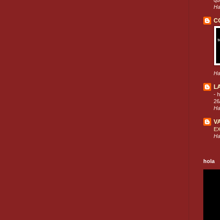
que
Ha
C
Ha
L
-
h
26
Ha
V
E
Ha
hola