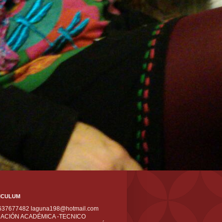
ICULUM
 637677482 laguna198@hotmail.com
ACIÓN ACADÉMICA -TECNICO