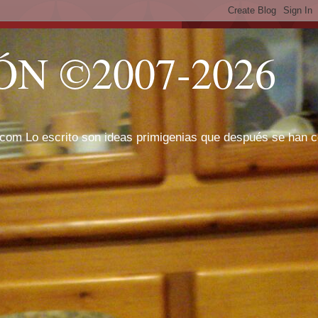
N ©2007-2026
com Lo escrito son ideas primigenias que después se han cor