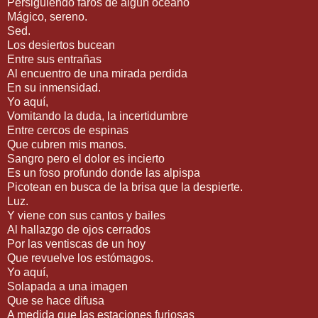
Persiguiendo faros de algún océano
Mágico, sereno.
Sed.
Los desiertos bucean
Entre sus entrañas
Al encuentro de una mirada perdida
En su inmensidad.
Yo aquí,
Vomitando la duda, la incertidumbre
Entre cercos de espinas
Que cubren mis manos.
Sangro pero el dolor es incierto
Es un foso profundo donde las alpispa
Picotean en busca de la brisa que la despierte.
Luz.
Y viene con sus cantos y bailes
Al hallazgo de ojos cerrados
Por las ventiscas de un hoy
Que revuelve los estómagos.
Yo aquí,
Solapada a una imagen
Que se hace difusa
A medida que las estaciones furiosas