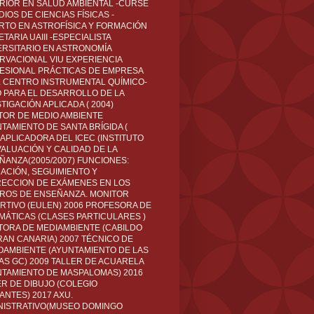
RIOR EN SALUD AMBIENTAL -CURSÉ
IOS DE CIENCIAS FÍSICAS -
RTO EN ASTROFÍSICA Y FORMACIÓN
TARIA UAIII -ESPECIALISTA
ERSITARIO EN ASTRONOMÍA
RVACIONAL VIU EXPERIENCIA
ESIONAL PRÁCTICAS DE EMPRESA
L CENTRO INSTRUMENTAL QUÍMICO-
O PARA EL DESARROLLO DE LA
TIGACIÓN APLICADA ( 2004)
TOR DE MEDIO AMBIENTE
TAMIENTO DE SANTA BRÍGIDA (
 APLICADORA DEL ICEC (INSTITUTO
VALUACIÓN Y CALIDAD DE LA
ÑANZA(2005/2007) FUNCIONES:
CACIÓN, SEGUIMIENTO Y
ECCION DE EXÁMENES EN LOS
ROS DE ENSEÑANZA. MONITOR
RTIVO (EULEN) 2006 PROFESORA DE
MÁTICAS (CLASES PARTICULARES )
TORA DE MEDIAMBIENTE (CABILDO
RAN CANARIA) 2007 TÉCNICO DE
OAMBIENTE (AYUNTAMIENTO DE LAS
AS GC) 2009 TALLER DE ACUARELA
NTAMIENTO DE MASPALOMAS) 2016
ER DE DIBUJO (COLEGIO
ANTES) 2017 AXU.
NISTRATIVO(MUSEO DOMINGO