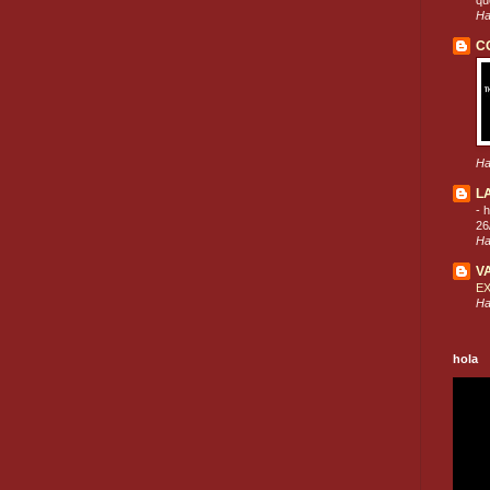
que
Ha
C
Ha
L
-
h
26
Ha
V
E
Ha
hola