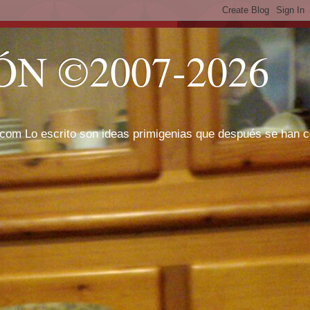
N ©2007-2026
com Lo escrito son ideas primigenias que después se han cor