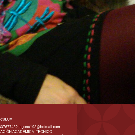
ICULUM
 637677482 laguna198@hotmail.com
ACIÓN ACADÉMICA -TECNICO