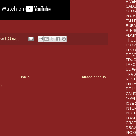
RIVER
CATA
COOR
BOOK 
TALL
RUBA
ATEN
ADMI
en
8:21 p. m.
TÍTU
FORM
PROB
DE A
EDUC
LABO
ULPG
TRAT
Inicio
Entrada antigua
RESI
EN L
)
DE H
CALI
*EVA
ICSE
INTE
INFO
POWE
GRÁF
DRAW,
PROG