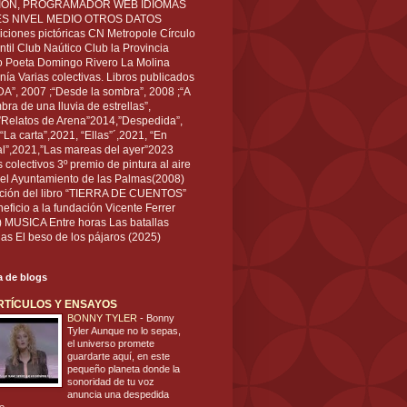
IÓN, PROGRAMADOR WEB IDIOMAS
ÉS NIVEL MEDIO OTROS DATOS
ciones pictóricas CN Metropole Círculo
til Club Naútico Club la Provincia
 Poeta Domingo Rivero La Molina
nía Varias colectivas. Libros publicados
A”, 2007 ;“Desde la sombra”, 2008 ;“A
bra de una lluvia de estrellas”,
”Relatos de Arena”2014,”Despedida”,
“La carta”,2021, “Ellas”´,2021, “En
al”,2021,”Las mareas del ayer”2023
s colectivos 3º premio de pintura al aire
del Ayuntamiento de las Palmas(2008)
ración del libro “TIERRA DE CUENTOS”
eficio a la fundación Vicente Ferrer
) MUSICA Entre horas Las batallas
as El beso de los pájaros (2025)
ta de blogs
RTÍCULOS Y ENSAYOS
BONNY TYLER
-
Bonny
Tyler Aunque no lo sepas,
el universo promete
guardarte aquí, en este
pequeño planeta donde la
sonoridad de tu voz
anuncia una despedida