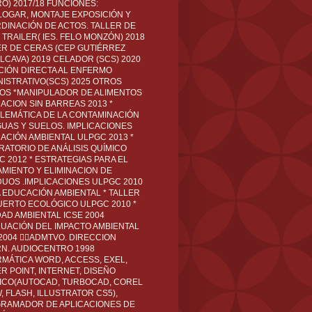
O) 2017/18 FUNCIONES:
LOGAR, MONTAJE EXPOSICIÓN Y
DINACIÓN DE ACTOS. TALLER DE
TRAILER( IES. FELO MONZÓN) 2018
ER DE CERAS (CEP GUTIÉRREZ
LCAVA) 2019 CELADOR (SCS) 2020
CIÓN DIRECTA AL ENFERMO
NISTRATIVO(SCS) 2025 OTROS
LOS *MANIPULADOR DE ALIMENTOS
ACION SIN BARREAS 2013 *
LEMÁTICA DE LA CONTAMINACIÓN
GUAS Y SUELOS. IMPLICACIONES
ACIÓN AMBIENTAL ULPGC 2013 *
RATORIO DE ANÁLISIS QUÍMICO
C 2012 * ESTRATEGIAS PARA EL
AMIENTO Y ELIMINACION DE
DUOS .IMPLICACIONES ULPGC 2010
A EDUCACIÓN AMBIENTAL * TALLER
UERTO ECOLÓGICO ULPGC 2010 *
DAD AMBIENTAL ICSE 2004
LUACIÓN DEL IMPACTO AMBIENTAL
 2004 ADMTVO. DIRECCION
RN. AUDIOCENTRO 1998
RMÁTICA WORD, ACCESS, EXEL,
R POINT, INTERNET, DISEÑO
ICO(AUTOCAD, TURBOCAD, COREL
 FLASH, ILLUSTRATOR CS5),
RAMADOR DE APLICACIONES DE