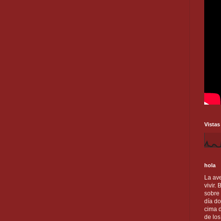
Vistas
hola
La ave
vivir.
sobre
día do
cima d
de lo