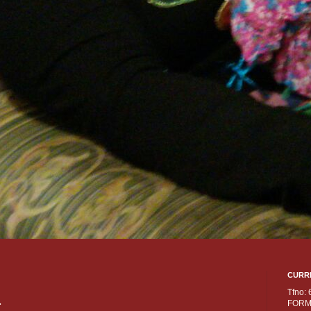
CURR
Tfno:
.
FORM