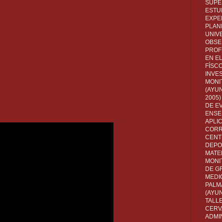
SUPE
ESTUD
EXPE
PLANE
UNIV
OBSE
PROF
EN E
FÍSC
INVES
MONI
(AYUN
2005)
DE E
ENSE
APLI
CORR
CENT
DEPO
MATE
MONI
DE G
MEDI
PALM
(AYU
TALL
CERV
ADMI