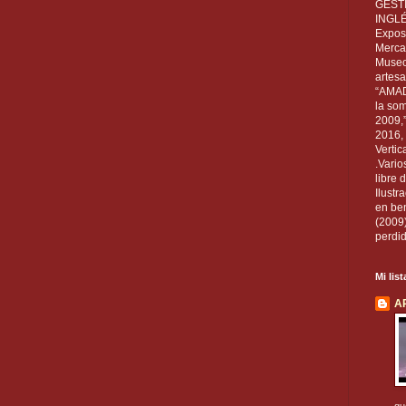
GEST
INGL
Exposi
Mercan
Museo
artesa
“AMAD
la som
2009,
2016, 
Vertic
.Vario
libre 
Ilust
en ben
(2009
perdid
Mi lis
A