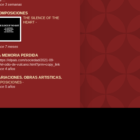
 ...
ce 3 semanas
OMPOSICIONES
THE SILENCE OF THE
HEART
-
ce 7 meses
A MEMORIA PERDIDA
ttps://elpais.com/sociedad/2021-09-
/el-odio-de-vulcano.html?prm=copy_link
ce 4 años
ARIACIONES. OBRAS ARTISTICAS.
XPOSICIONES
-
ce 5 años