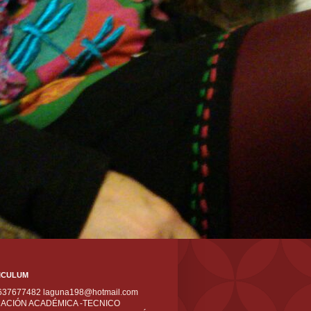
ICULUM
 637677482 laguna198@hotmail.com
ACIÓN ACADÉMICA -TECNICO