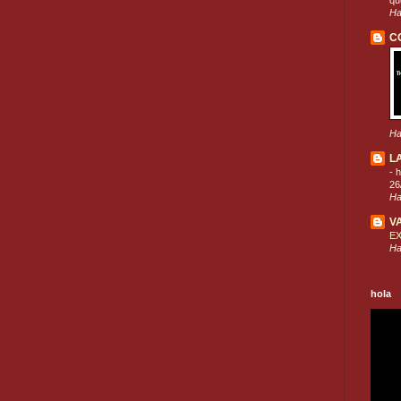
que
Ha
C
Ha
L
-
h
26
Ha
V
E
Ha
hola