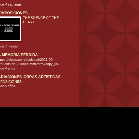
 ...
ce 4 semanas
OMPOSICIONES
THE SILENCE OF THE
HEART
-
ce 7 meses
A MEMORIA PERDIDA
ttps://elpais.com/sociedad/2021-09-
/el-odio-de-vulcano.html?prm=copy_link
ce 4 años
ARIACIONES. OBRAS ARTISTICAS.
XPOSICIONES
-
ce 5 años