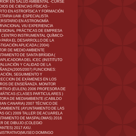
RIOR EN SALUD AMBIENTAL -CURSÉ
IOS DE CIENCIAS FÍSICAS -
RTO EN ASTROFÍSICA Y FORMACIÓN
TARIA UAIII -ESPECIALISTA
ERSITARIO EN ASTRONOMÍA
RVACIONAL VIU EXPERIENCIA
ESIONAL PRÁCTICAS DE EMPRESA
L CENTRO INSTRUMENTAL QUÍMICO-
O PARA EL DESARROLLO DE LA
TIGACIÓN APLICADA ( 2004)
TOR DE MEDIO AMBIENTE
TAMIENTO DE SANTA BRÍGIDA (
 APLICADORA DEL ICEC (INSTITUTO
VALUACIÓN Y CALIDAD DE LA
ÑANZA(2005/2007) FUNCIONES:
CACIÓN, SEGUIMIENTO Y
ECCION DE EXÁMENES EN LOS
ROS DE ENSEÑANZA. MONITOR
RTIVO (EULEN) 2006 PROFESORA DE
MÁTICAS (CLASES PARTICULARES )
TORA DE MEDIAMBIENTE (CABILDO
RAN CANARIA) 2007 TÉCNICO DE
OAMBIENTE (AYUNTAMIENTO DE LAS
AS GC) 2009 TALLER DE ACUARELA
NTAMIENTO DE MASPALOMAS) 2016
ER DE DIBUJO (COLEGIO
ANTES) 2017 AXU.
NISTRATIVO(MUSEO DOMINGO