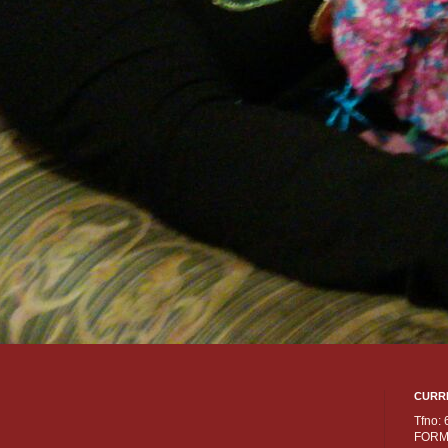
CURR
Tfno:
FORM