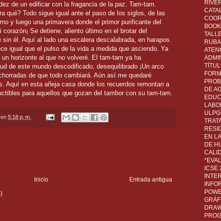
RIVER
adez de un edificar con la fragancia de la paz. Tam-tam.
CATA
a qué? Todo sigue igual ante el paso de los siglos, de las
COOR
no y luego una primavera donde el primor purificante del
BOOK 
 corazón¡ Se detiene, aliento último en el brotar del
TALL
 sin él. Aquí al lado una escalera descalabrada, en harapos.
RUBA
e igual que el pulso de la vida a medida que asciendo. Ya
ATEN
 un horizonte al que no volveré. El tam-tam ya ha
ADMI
TÍTU
itud de este mundo descodificado, desequilibrado ¡Un arco
FORM
chorradas de que todo cambiará. Aún así me quedaré
PROB
. Aquí en esta añeja casa donde los recuerdos remontan a
DE A
uctibles para aquellos que gozan del tambor con su tam-tam.
EDUC
LABO
ULPG
en
5:18 p. m.
TRAT
RESI
EN L
DE H
CALI
*EVA
ICSE
INTE
Inicio
Entrada antigua
INFO
POWE
)
GRÁF
DRAW,
PROG