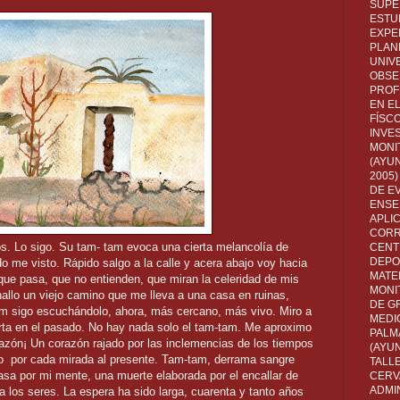
SUPE
ESTUD
EXPE
PLANE
UNIV
OBSE
PROF
EN E
FÍSC
INVES
MONI
(AYUN
2005)
DE E
ENSE
APLI
CORR
s. Lo sigo. Su tam- tam evoca una cierta melancolía de
CENT
DEPO
o me visto. Rápido salgo a la calle y acera abajo voy hacia
MATE
ue pasa, que no entienden, que miran la celeridad de mis
MONI
allo un viejo camino que me lleva a una casa en ruinas,
DE G
m sigo escuchándolo, ahora, más cercano, más vivo. Miro a
MEDI
rta en el pasado. No hay nada solo el tam-tam. Me aproximo
PALM
razón¡ Un corazón rajado por las inclemencias de los tiempos
(AYU
 por cada mirada al presente. Tam-tam, derrama sangre
TALL
sa por mi mente, una muerte elaborada por el encallar de
CERV
ADMI
 a los seres. La espera ha sido larga, cuarenta y tanto años