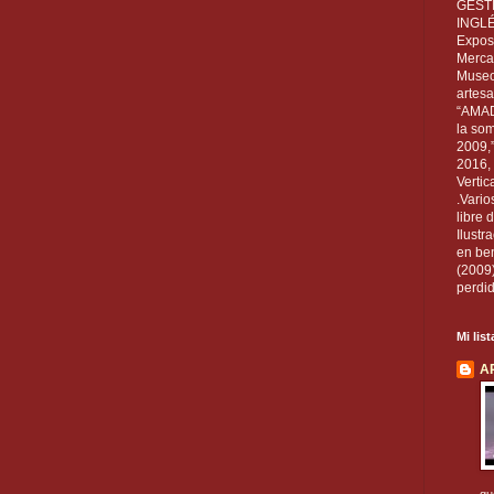
GEST
INGL
Exposi
Mercan
Museo
artesa
“AMAD
la som
2009,
2016, 
Vertic
.Vario
libre 
Ilust
en ben
(2009
perdid
Mi lis
A