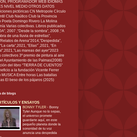
IÓN, PROGRAMADOR WEB IDIOMAS
ÉS NIVEL MEDIO OTROS DATOS
ciones pictóricas CN Metropole Círculo
til Club Naútico Club la Provincia
 Poeta Domingo Rivero La Molina
nía Varias colectivas. Libros publicados
A”, 2007 ;“Desde la sombra”, 2008 ;“A
bra de una lluvia de estrellas”,
”Relatos de Arena”2014,”Despedida”,
“La carta”,2021, “Ellas”´,2021, “En
al”,2021,”Las mareas del ayer”2023
s colectivos 3º premio de pintura al aire
del Ayuntamiento de las Palmas(2008)
ración del libro “TIERRA DE CUENTOS”
eficio a la fundación Vicente Ferrer
) MUSICA Entre horas Las batallas
as El beso de los pájaros (2025)
ta de blogs
RTÍCULOS Y ENSAYOS
BONNY TYLER
-
Bonny
Tyler Aunque no lo sepas,
el universo promete
guardarte aquí, en este
pequeño planeta donde la
sonoridad de tu voz
anuncia una despedida