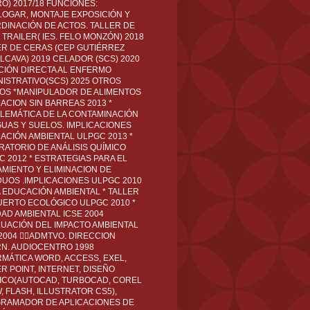
O) 2017/18 FUNCIONES:
LOGAR, MONTAJE EXPOSICIÓN Y
DINACIÓN DE ACTOS. TALLER DE
TRAILER( IES. FELO MONZÓN) 2018
ER DE CERAS (CEP GUTIÉRREZ
LCAVA) 2019 CELADOR (SCS) 2020
CIÓN DIRECTA AL ENFERMO
NISTRATIVO(SCS) 2025 OTROS
LOS *MANIPULADOR DE ALIMENTOS
ACION SIN BARREAS 2013 *
LEMÁTICA DE LA CONTAMINACIÓN
GUAS Y SUELOS. IMPLICACIONES
ACIÓN AMBIENTAL ULPGC 2013 *
RATORIO DE ANÁLISIS QUÍMICO
C 2012 * ESTRATEGIAS PARA EL
AMIENTO Y ELIMINACION DE
DUOS .IMPLICACIONES ULPGC 2010
A EDUCACIÓN AMBIENTAL * TALLER
UERTO ECOLÓGICO ULPGC 2010 *
DAD AMBIENTAL ICSE 2004
LUACIÓN DEL IMPACTO AMBIENTAL
 2004 ADMTVO. DIRECCION
RN. AUDIOCENTRO 1998
RMÁTICA WORD, ACCESS, EXEL,
R POINT, INTERNET, DISEÑO
ICO(AUTOCAD, TURBOCAD, COREL
 FLASH, ILLUSTRATOR CS5),
RAMADOR DE APLICACIONES DE