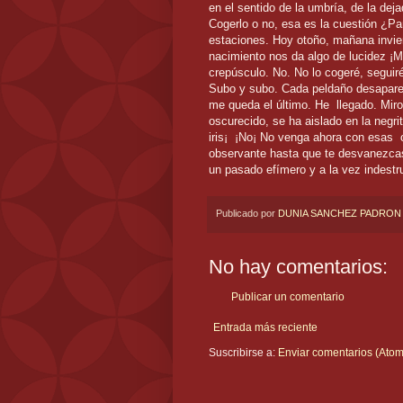
en el sentido de la umbría, de la dej
Cogerlo o no, esa es la cuestión ¿Par
estaciones. Hoy otoño, mañana invier
nacimiento nos da algo de lucidez ¡Mi
crepúsculo. No. No lo cogeré, seguiré
Subo y subo. Cada peldaño desaparec
me queda el último. He llegado. Miro
oscurecido, se ha aislado en la negr
iris¡ ¡No¡ No venga ahora con esas 
observante hasta que te desvanezcas
un pasado efímero y a la vez indestr
Publicado por
DUNIA SANCHEZ PADRON
No hay comentarios:
Publicar un comentario
Entrada más reciente
Suscribirse a:
Enviar comentarios (Atom