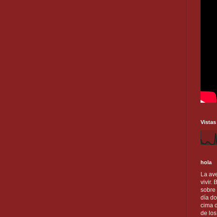
Vistas
hola
La ave
vivir.
sobre
día do
cima d
de lo