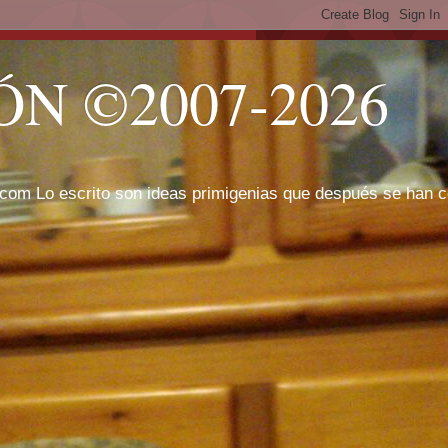
N ©2007-2026
com Lo escrito son ideas primigenias que después se han cor