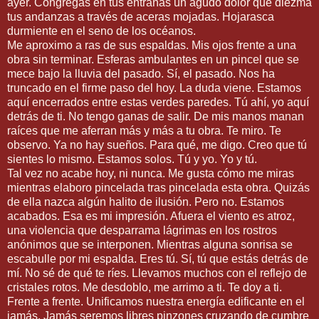
ayer. Congregas en tus entrañas un agudo dolor que diezma
tus andanzas a través de aceras mojadas. Hojarasca
durmiente en el seno de los océanos.
Me aproximo a ras de sus espaldas. Mis ojos frente a una
obra sin terminar. Esferas ambulantes en un pincel que se
mece bajo la lluvia del pasado. Sí, el pasado. Nos ha
truncado en el firme paso del hoy. La duda viene. Estamos
aquí encerrados entre estas verdes paredes. Tú ahí, yo aquí
detrás de ti. No tengo ganas de salir. De mis manos manan
raíces que me aferran más y más a tu obra. Te miro. Te
observo. Ya no hay sueños. Para qué, me digo. Creo que tú
sientes lo mismo. Estamos solos. Tú y yo. Yo y tú.
Tal vez no acabe hoy, ni nunca. Me gusta cómo me miras
mientras elaboro pincelada tras pincelada esta obra. Quizás
de ella nazca algún halito de ilusión. Pero no. Estamos
acabados. Esa es mi impresión. Afuera el viento es atroz,
una violencia que desparrama lágrimas en los rostros
anónimos que se interponen. Mientras alguna sonrisa se
escabulle por mi espalda. Eres tú. Sí, tú que estás detrás de
mí. No sé de qué te ríes. Llevamos muchos con el reflejo de
cristales rotos. Me desdoblo, me arrimo a ti. Te doy a ti.
Frente a frente. Unificamos nuestra energía edificante en el
jamás. Jamás seremos libres pinzones cruzando de cumbre