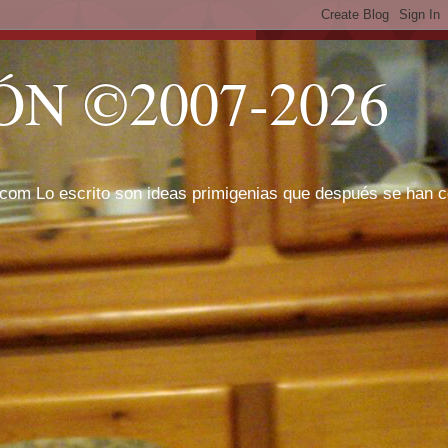
N ©2007-2026
com Lo escrito son ideas primigenias que después se han cor