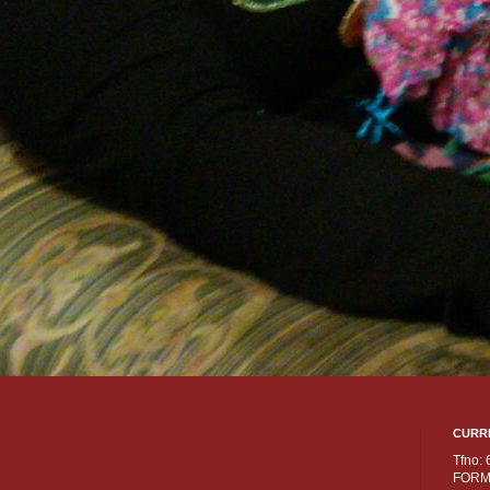
CURR
Tfno:
FORM