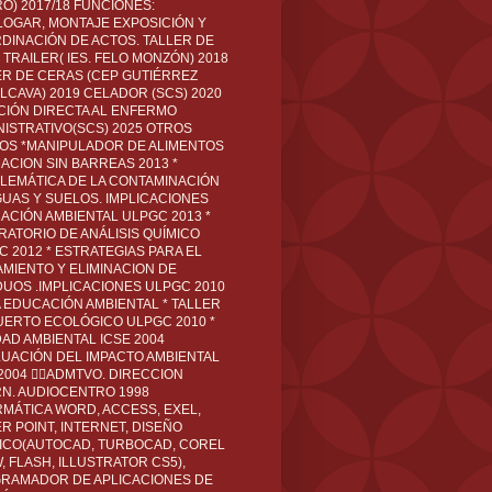
O) 2017/18 FUNCIONES:
LOGAR, MONTAJE EXPOSICIÓN Y
DINACIÓN DE ACTOS. TALLER DE
TRAILER( IES. FELO MONZÓN) 2018
ER DE CERAS (CEP GUTIÉRREZ
LCAVA) 2019 CELADOR (SCS) 2020
CIÓN DIRECTA AL ENFERMO
NISTRATIVO(SCS) 2025 OTROS
LOS *MANIPULADOR DE ALIMENTOS
ACION SIN BARREAS 2013 *
LEMÁTICA DE LA CONTAMINACIÓN
GUAS Y SUELOS. IMPLICACIONES
ACIÓN AMBIENTAL ULPGC 2013 *
RATORIO DE ANÁLISIS QUÍMICO
C 2012 * ESTRATEGIAS PARA EL
AMIENTO Y ELIMINACION DE
DUOS .IMPLICACIONES ULPGC 2010
A EDUCACIÓN AMBIENTAL * TALLER
UERTO ECOLÓGICO ULPGC 2010 *
DAD AMBIENTAL ICSE 2004
LUACIÓN DEL IMPACTO AMBIENTAL
 2004 ADMTVO. DIRECCION
RN. AUDIOCENTRO 1998
RMÁTICA WORD, ACCESS, EXEL,
R POINT, INTERNET, DISEÑO
ICO(AUTOCAD, TURBOCAD, COREL
 FLASH, ILLUSTRATOR CS5),
RAMADOR DE APLICACIONES DE