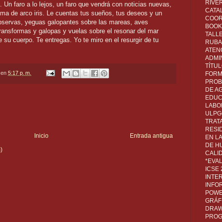
RIVER
 Un faro a lo lejos, un faro que vendrá con noticias nuevas,
CATA
aroma de arco iris. Le cuentas tus sueños, tus deseos y un
COOR
Observas, yeguas galopantes sobre las mareas, aves
BOOK 
ransformas y galopas y vuelas sobre el resonar del mar
TALL
 su cuerpo. Te entregas. Yo te miro en el resurgir de tu
RUBA
ATEN
ADMI
TÍTU
en
5:17 p. m.
FORM
PROB
DE A
EDUC
LABO
ULPG
TRAT
RESI
Inicio
Entrada antigua
EN L
DE H
)
CALI
*EVA
ICSE
INTE
INFO
POWE
GRÁF
DRAW,
PROG