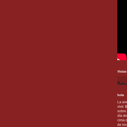
Vistas
hola
La ave
vivir.
sobre
día do
cima d
de lo