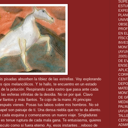
SUPE
ESTUD
EXPE
PLANE
UNIV
OBSE
PROF
EN E
FÍSC
INVES
MONI
(AYUN
2005)
DE E
ENSE
APLI
CORR
s pisadas absorben la tibiez de las estrellas. Voy explorando
CENT
DEPO
 ojos melancólicos. Y te hallo, te encuentro en un estado
MATE
a de la polución. Respirando cada rostro que pasa ante cada
MONI
las esferas infinitas de la desidia. No sé por qué. Clavo
DE G
r llantos y más llantos. Te cojo de la mano. Al principio
MEDI
 después vienes. Posas tus labios sobre mis hombros. No sé
PALM
pel son paisaje de ti. Una densa niebla que no te da aliento.
(AYU
e cada esquina y comenzamos un nuevo viaje. Singladuras
TALL
 es tenue ruptura de cada mala gana. Te entusiasma, quieres
CERV
ADMI
úsculo como si fuera eterno. Ay, esos instantes…reboso de