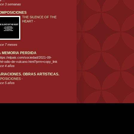
 ...
ce 3 semanas
OMPOSICIONES
THE SILENCE OF THE
HEART
-
ce 7 meses
A MEMORIA PERDIDA
ttps://elpais.com/sociedad/2021-09-
/el-odio-de-vulcano.html?prm=copy_link
ce 4 años
ARIACIONES. OBRAS ARTISTICAS.
XPOSICIONES
-
ce 5 años