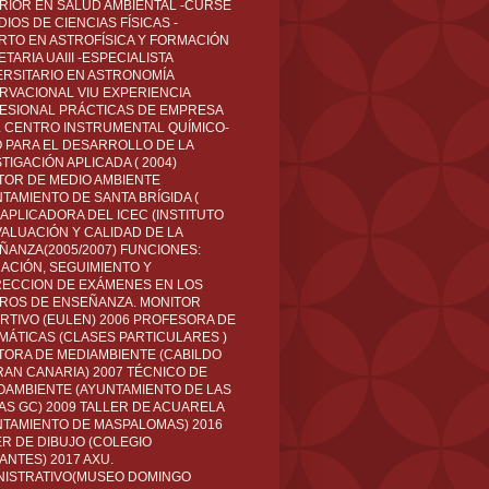
RIOR EN SALUD AMBIENTAL -CURSÉ
IOS DE CIENCIAS FÍSICAS -
RTO EN ASTROFÍSICA Y FORMACIÓN
TARIA UAIII -ESPECIALISTA
ERSITARIO EN ASTRONOMÍA
RVACIONAL VIU EXPERIENCIA
ESIONAL PRÁCTICAS DE EMPRESA
L CENTRO INSTRUMENTAL QUÍMICO-
O PARA EL DESARROLLO DE LA
TIGACIÓN APLICADA ( 2004)
TOR DE MEDIO AMBIENTE
TAMIENTO DE SANTA BRÍGIDA (
 APLICADORA DEL ICEC (INSTITUTO
VALUACIÓN Y CALIDAD DE LA
ÑANZA(2005/2007) FUNCIONES:
CACIÓN, SEGUIMIENTO Y
ECCION DE EXÁMENES EN LOS
ROS DE ENSEÑANZA. MONITOR
RTIVO (EULEN) 2006 PROFESORA DE
MÁTICAS (CLASES PARTICULARES )
TORA DE MEDIAMBIENTE (CABILDO
RAN CANARIA) 2007 TÉCNICO DE
OAMBIENTE (AYUNTAMIENTO DE LAS
AS GC) 2009 TALLER DE ACUARELA
NTAMIENTO DE MASPALOMAS) 2016
ER DE DIBUJO (COLEGIO
ANTES) 2017 AXU.
NISTRATIVO(MUSEO DOMINGO