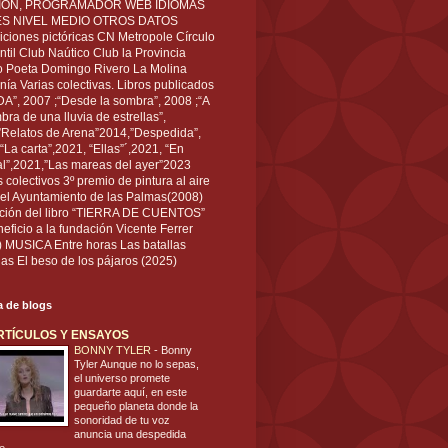
IÓN, PROGRAMADOR WEB IDIOMAS
ÉS NIVEL MEDIO OTROS DATOS
ciones pictóricas CN Metropole Círculo
til Club Naútico Club la Provincia
 Poeta Domingo Rivero La Molina
nía Varias colectivas. Libros publicados
A”, 2007 ;“Desde la sombra”, 2008 ;“A
bra de una lluvia de estrellas”,
”Relatos de Arena”2014,”Despedida”,
“La carta”,2021, “Ellas”´,2021, “En
al”,2021,”Las mareas del ayer”2023
s colectivos 3º premio de pintura al aire
del Ayuntamiento de las Palmas(2008)
ración del libro “TIERRA DE CUENTOS”
eficio a la fundación Vicente Ferrer
) MUSICA Entre horas Las batallas
as El beso de los pájaros (2025)
ta de blogs
RTÍCULOS Y ENSAYOS
BONNY TYLER
-
Bonny
Tyler Aunque no lo sepas,
el universo promete
guardarte aquí, en este
pequeño planeta donde la
sonoridad de tu voz
anuncia una despedida