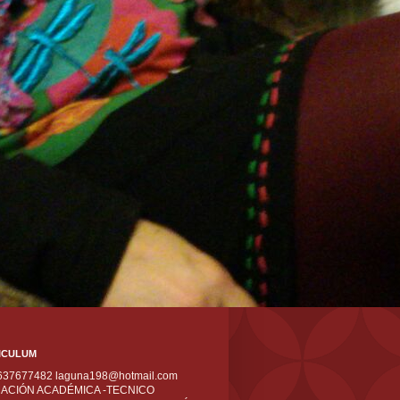
ICULUM
 637677482 laguna198@hotmail.com
ACIÓN ACADÉMICA -TECNICO