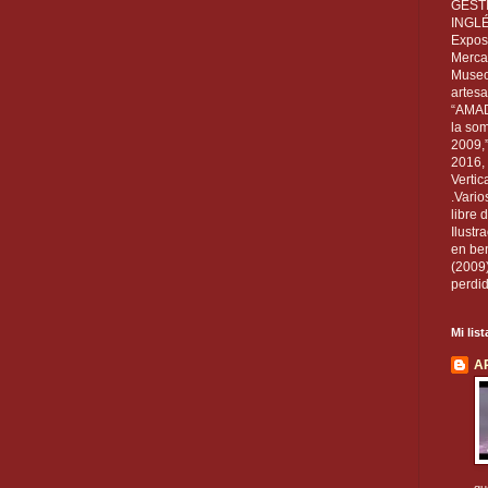
GEST
INGL
Exposi
Mercan
Museo
artesa
“AMAD
la som
2009,
2016, 
Vertic
.Vario
libre 
Ilust
en ben
(2009
perdid
Mi lis
A