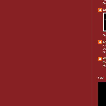
que
Ha
C
Ha
L
-
h
26
Ha
V
E
Ha
hola